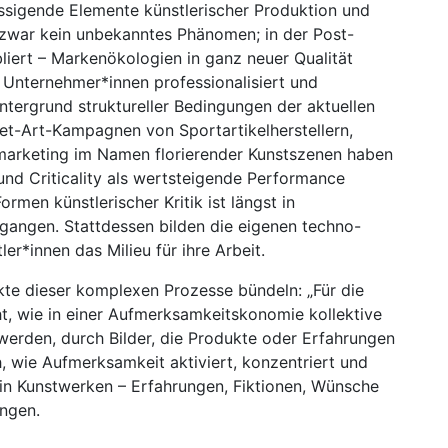
ässigende Elemente künstlerischer Produktion und
s zwar kein unbekanntes Phänomen; in der Post-
liert – Markenökologien in ganz neuer Qualität
 Unternehmer*innen professionalisiert und
Hintergrund struktureller Bedingungen der aktuellen
eet-Art-Kampagnen von Sportartikelherstellern,
marketing im Namen florierender Kunstszenen haben
und Criticality als wertsteigende Performance
rmen künstlerischer Kritik ist längst in
angen. Stattdessen bilden die eigenen techno-
r*innen das Milieu für ihre Arbeit.
pekte dieser komplexen Prozesse bündeln: „Für die
cht, wie in einer Aufmerksamkeitskonomie kollektive
 werden, durch Bilder, die Produkte oder Erfahrungen
h, wie Aufmerksamkeit aktiviert, konzentriert und
e in Kunstwerken – Erfahrungen, Fiktionen, Wünsche
ungen.