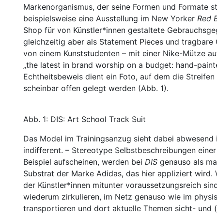
Markenorganismus, der seine Formen und Formate st
beispielsweise eine Ausstellung im New Yorker
Red B
Shop für von Künstler*innen gestaltete Gebrauchsge
gleichzeitig aber als Statement Pieces und tragba
von einem Kunststudenten – mit einer Nike-Mütze au
„the latest in brand worship on a budget: hand-pain
Echtheitsbeweis dient ein Foto, auf dem die Streif
scheinbar offen gelegt werden (Abb. 1).
Abb. 1: DIS: Art School Track Suit
Das Model im Trainingsanzug sieht dabei abwesend 
indifferent. – Stereotype Selbstbeschreibungen eine
Beispiel aufscheinen, werden bei
DIS
genauso als ma
Substrat der Marke Adidas, das hier appliziert wird.
der Künstler*innen mitunter voraussetzungsreich sind
wiederum zirkulieren, im Netz genauso wie im physis
transportieren und dort aktuelle Themen sicht- und