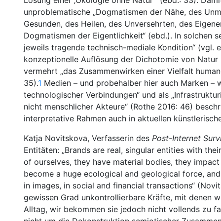
Losung einer ‚Ökologie ohne Natur’“ (ebd.: 33). Damit
unproblematische „Dogmatismen der Nähe, des Unmit
Gesunden, des Heilen, des Unversehrten, des Eigene
Dogmatismen der Eigentlichkeit“ (ebd.). In solchen s
jeweils tragende technisch-mediale Kondition“ (vgl.
konzeptionelle Auflösung der Dichotomie von Natur
vermehrt „das Zusammenwirken einer Vielfalt humane
35).
1
Medien – und probehalber hier auch Marken – 
technologischer Verbindungen“ und als „Infrastrukt
nicht menschlicher Akteure“ (Rothe 2016: 46) beschr
interpretative Rahmen auch in aktuellen künstlerisch
Katja Novitskova, Verfasserin des
Post-Internet Surv
Entitäten: „Brands are real, singular entities with th
of ourselves, they have material bodies, they impa
become a huge ecological and geological force, and to
in images, in social and financial transactions“ (Nov
gewissen Grad unkontrollierbare Kräfte, mit denen wi
Alltag, wir bekommen sie jedoch nicht vollends zu f