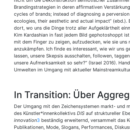
nicht um die Dekonstruktion semiotischer Zusamme
Brandingstrategien in deren affirmativen Verstärkung 
cycles of brands; instead of diagnosing a perversion
ecologies, their aesthetic and actual impact“ (ebd.). 
dort, wo uns die Dinge trotz aller Aufgeklärtheit ein
Kim Kardashian in fast jedem Bild gephotoshoppt ist 
mit dem Finger zu zeigen, aufzudecken, wie sie uns m
anzukämpfen. Ich finde es interessant, wie wir uns g
lassen, unsere Skepsis ausschalten, followen, tagge
unsere Aufmerksamkeit so sehr?“ (Israel 2016). Hand
Umwelten im Umgang mit aktueller Mainstreamkultur
In Transition: Über Aggr
Der Umgang mit den Zeichensystemen markt- und mar
des Künstler*innenkollektivs
DIS
auf struktureller E
innovation
3
beständig erweiternd, versammelt das Ko
Publikationen, Mode, Slogans, Performances, Disku