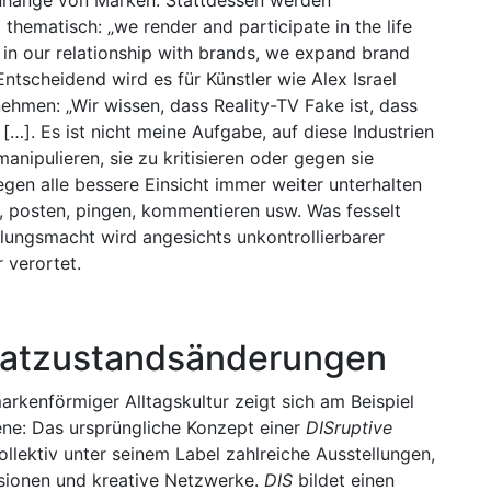
nhänge von Marken. Stattdessen werden
thematisch: „we render and participate in the life
 in our relationship with brands, we expand brand
Entscheidend wird es für Künstler wie Alex Israel
nehmen: „Wir wissen, dass Reality-TV Fake ist, dass
[…]. Es ist nicht meine Aufgabe, auf diese Industrien
anipulieren, sie zu kritisieren oder gegen sie
egen alle bessere Einsicht immer weiter unterhalten
n, posten, pingen, kommentieren usw. Was fesselt
lungsmacht wird angesichts unkontrollierbarer
 verortet.
egatzustandsänderungen
kenförmiger Alltagskultur zeigt sich am Beispiel
bene: Das ursprüngliche Konzept einer
DISruptive
llektiv unter seinem Label zahlreiche Ausstellungen,
ssionen und kreative Netzwerke.
DIS
bildet einen