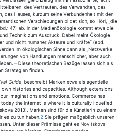
 verblassen gleichzeitig mit ihm assoziierte, nicht
telbaren, des Vertrauten, des Verwandten, des
n, des Hauses, kurzum seine Verbundenheit mit den
emantischen Verschiebungen bildet sich, so Hörl, „die
 ebd.: 47) ab. In der Medienökologie kommt etwa die
 und Technik zum Ausdruck. Dabei meint Ökologie
r und nicht humaner Akteure und Kräfte“ (ebd.:
werden im ökologischen Sinne dann als „Netzwerke
urierungen von Handlungen menschlicher, aber auch
ieben. – Diese theoretischen Bezüge lassen sich als
en Strategien finden.
ival Guide
, beschreibt Marken etwa als agentielle
eir own histories and capacities. Although extensions
ct our imaginations and emotions. Commerce has
day the Internet is where it is culturally liquefied
itskova 2013). Marken sind für die Künstlerin zu einem
r es zu tun haben.
2
Sie prägen maßgeblich unseren
assen. Unter dieser Prämisse geht es Novitskova