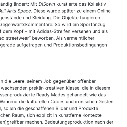
ändig ändert: Mit
DISown
kuratierte das Kollektiv
ull Arts Space
. Diese wurde später zu einem Online-
genstände und Kleidung. Die Objekte fungieren
re Gegenwartskommentare: So wird ein Sportanzug
f dem Kopf – mit Adidas-Streifen versehen und als
ted streetwear“ beworben. Als vermeintlicher
en gerade aufgetragen und Produktionsbedingungen
in die Leere, seinem Job gegenüber offenbar
r wachsenden prekär-kreativen Klasse, die in diesem
ssenproduzierte Ready Mades gehandelt wie das
 Während die kulturellen Codes und ironischen Gesten
, sollen die geschaffenen Bilder und Produkte
chen Raum, sich explizit in kunstferne Kontexte
 (an)greifbar machen. Bedeutungsproduktion nach der