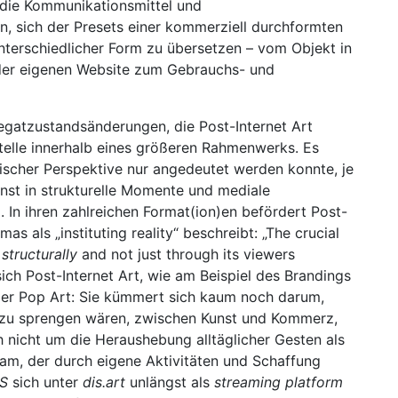
, die Kommunikationsmittel und
, sich der Presets einer kommerziell durchformten
nterschiedlicher Form zu übersetzen – vom Objekt in
 der eigenen Website zum Gebrauchs- und
egatzustandsänderungen, die Post-Internet Art
telle innerhalb eines größeren Rahmenwerks. Es
gischer Perspektive nur angedeutet werden konnte, je
nst in strukturelle Momente und mediale
. In ihren zahlreichen Format(ion)en befördert Post-
s als „instituting reality“ beschreibt: „The crucial
y
structurally
and not just through its viewers
ich Post-Internet Art, wie am Beispiel des Brandings
 der Pop Art: Sie kümmert sich kaum noch darum,
 zu sprengen wären, zwischen Kunst und Kommerz,
h nicht um die Heraushebung alltäglicher Gesten als
m, der durch eigene Aktivitäten und Schaffung
IS
sich unter
dis.art
unlängst als
streaming platform