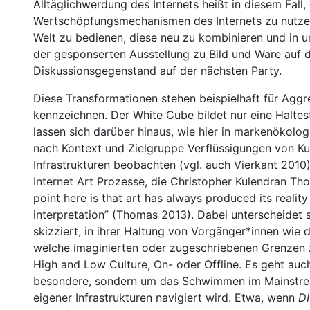
Alltäglichwerdung des Internets heißt in diesem Fall
Wertschöpfungsmechanismen des Internets zu nutzen
Welt zu bedienen, diese neu zu kombinieren und in u
der gesponserten Ausstellung zu Bild und Ware auf
Diskussionsgegenstand auf der nächsten Party.
Diese Transformationen stehen beispielhaft für Aggr
kennzeichnen. Der White Cube bildet nur eine Haltes
lassen sich darüber hinaus, wie hier in markenökolo
nach Kontext und Zielgruppe Verflüssigungen von Ku
Infrastrukturen beobachten (vgl. auch Vierkant 2010)
Internet Art Prozesse, die Christopher Kulendran Thoma
point here is that art has always produced its realit
interpretation” (Thomas 2013). Dabei unterscheidet s
skizziert, in ihrer Haltung von Vorgänger*innen wie
welche imaginierten oder zugeschriebenen Grenzen
High and Low Culture, On- oder Offline. Es geht auc
besondere, sondern um das Schwimmen im Mainstrea
eigener Infrastrukturen navigiert wird. Etwa, wenn
D