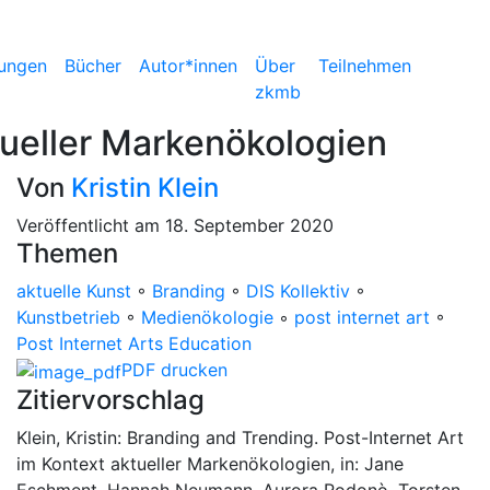
ungen
Bücher
Autor*innen
Über
Teilnehmen
zkmb
tueller Markenökologien
Von
Kristin Klein
Veröffentlicht am 18. September 2020
Themen
aktuelle Kunst
◦
Branding
◦
DIS Kollektiv
◦
Kunstbetrieb
◦
Medienökologie
◦
post internet art
◦
Post Internet Arts Education
PDF drucken
Zitiervorschlag
Klein, Kristin: Branding and Trending. Post-Internet Art
im Kontext aktueller Markenökologien, in: Jane
Eschment, Hannah Neumann, Aurora Rodonò, Torsten