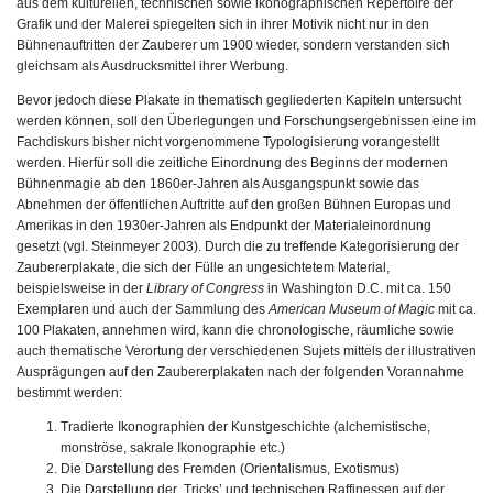
aus dem kulturellen, technischen sowie ikonographischen Repertoire der
Grafik und der Malerei spiegelten sich in ihrer Motivik nicht nur in den
Bühnenauftritten der Zauberer um 1900 wieder, sondern verstanden sich
gleichsam als Ausdrucksmittel ihrer Werbung.
Bevor jedoch diese Plakate in thematisch gegliederten Kapiteln untersucht
werden können, soll den Überlegungen und Forschungsergebnissen eine im
Fachdiskurs bisher nicht vorgenommene Typologisierung vorangestellt
werden. Hierfür soll die zeitliche Einordnung des Beginns der modernen
Bühnenmagie ab den 1860er-Jahren als Ausgangspunkt sowie das
Abnehmen der öffentlichen Auftritte auf den großen Bühnen Europas und
Amerikas in den 1930er-Jahren als Endpunkt der Materialeinordnung
gesetzt (vgl. Steinmeyer 2003). Durch die zu treffende Kategorisierung der
Zaubererplakate, die sich der Fülle an ungesichtetem Material,
beispielsweise in der
Library of Congress
in Washington D.C. mit ca. 150
Exemplaren und auch der Sammlung des
American Museum of Magic
mit ca.
100 Plakaten, annehmen wird, kann die chronologische, räumliche sowie
auch thematische Verortung der verschiedenen Sujets mittels der illustrativen
Ausprägungen auf den Zaubererplakaten nach der folgenden Vorannahme
bestimmt werden:
Tradierte Ikonographien der Kunstgeschichte (alchemistische,
monströse, sakrale Ikonographie etc.)
Die Darstellung des Fremden (Orientalismus, Exotismus)
Die Darstellung der ‚Tricks’ und technischen Raffinessen auf der