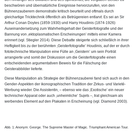
beschwören und übernatürliche Ereignisse hervorzurufen, von den
Bühnenzauberern demonstrativ kritisch beurteilt und oftmals durch
gleichartige Tricktechnik öffentlich als Betrügereien entlarvt. Es sei an Sir
Arthur Conan Doyles (1859-1930) und Harry Houdinis (1874-1926)
Auseinandersetzung zum Wahrheitsgehalt der Geisterfotografie und der
Bannung von ‚ektoplasmatischen Erscheinungen’ mittels einer Kamera
erinnert (vgl. Stiegler 2014). Diese Debatte steigerte sich schließlich in ihrer
Heftigkeit bis zu der berühmten ‚Geisterfotografie’ Houdinis, auf der er durch
fototechnische Manipulation eine Fülle an ‚Geistern’ um sein Porträt
arrangierte und somit der Diskussion um die Geisterfotografie einen
entscheidenden argumentativen Beweis für die Fälschung der
Geisterabbilder lieferte.
Diese Manipulation als Strategie der Bühnenzauberei fand sich auch in den
Gender-Aspekten der ikonographischen Tradition der Zirkus- und Varieté-
Werbung wieder. Die Assistentin, – ebenso wie das ‚Exotische’ ein neuer
technischer Apparat oder auch ‚unheimliche’ Sujets –, trat gleichsam als
werbendes Element auf den Plakaten in Erscheinung (vgl. Diamond 2003).
Abb. 1: Anonym: George. The Supreme Master of Magic. Triumphant American Tour.