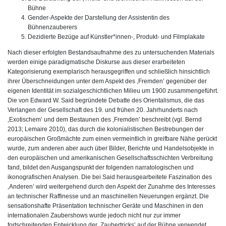
Bühne
Gender-Aspekte der Darstellung der Assistentin des
Bühnenzauberers
Dezidierte Bezüge auf Künstler*innen-, Produkt- und Filmplakate
Nach dieser erfolgten Bestandsaufnahme des zu untersuchenden Materials
werden einige paradigmatische Diskurse aus dieser erarbeiteten
Kategorisierung exemplarisch herausgegriffen und schließlich hinsichtlich
ihrer Überschneidungen unter dem Aspekt des ‚Fremden’ gegenüber der
eigenen Identität im sozialgeschichtlichen Milieu um 1900 zusammengeführt.
Die von Edward W. Said begründete Debatte des Orientalismus, die das
Verlangen der Gesellschaft des 19. und frühen 20. Jahrhunderts nach
‚Exotischem’ und dem Bestaunen des ‚Fremden’ beschreibt (vgl. Bernd
2013; Lemaire 2010), das durch die kolonialistischen Bestrebungen der
europäischen Großmächte zum einen vermeintlich in greifbare Nähe gerückt
wurde, zum anderen aber auch über Bilder, Berichte und Handelsobjekte in
den europäischen und amerikanischen Gesellschaftsschichten Verbreitung
fand, bildet den Ausgangspunkt der folgenden narratologischen und
ikonografischen Analysen. Die bei Said herausgearbeitete Faszination des
‚Anderen’ wird weitergehend durch den Aspekt der Zunahme des Interesses
an technischer Raffinesse und an maschinellen Neuerungen ergänzt. Die
sensationshafte Präsentation technischer Geräte und Maschinen in den
internationalen Zaubershows wurde jedoch nicht nur zur immer
fortschreitenden Entwicklung der ‚Zaubertricks’ auf der Bühne verwendet,