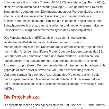
Erfindungen z.B. von Jules Chéret (1836-1932) veränderte (vgl. Buhrs 2011),
steht in diesem durch das Forschungskolleg
AEiT.lab
geförderten Projekt im
Zentrum der Überlegungen. Die Ausprägungen des Werbeplakates, das sich
ebenfalls mit dieser ikonischen Entwicklung auch immer weiter als
Künstler*innenplakat etablierte, flankiert die in meinem Projekt angestrebte
Betrachtung des bisher aus kunsthistorischer und medienwissenschaftlicher
Perspektive nur marginal betrachteten Typus des Zaubererplakates.
Das Forschungskolleg
AEiT.lab
, als ein dezidiert interdisziplinär
verstandener Werkstattraum für Studierende der Kunst- und
Medienforschung sowie der Kunstpädagogik, ermöglichte mir, mein damals
noch in den Anfängen begriffenes Projekt über die Zaubererplakate des 19.
Jahrhunderts vor Kommiliton*innen und Dozierenden aus einem breiten
Fächerspektrum zu präsentieren und von dem gemeinsamen fachlichen
Austausch zu profitieren. Der genuin interdisziplinäre und auch pädagogisch
geprägte Ansatz des AEiT sowie die Vor- und Nachbereitung meines
Vortrages sorgten für eine neue Ausrichtung des Projektes, das ich heute
nach abgeschlossenem Masterstudium der Medienkulturwissenschaft und
der Kunstgeschichte als mein Dissertationsprojekt an der Universität zu Köln
fortführe.
Die Projektskizze
Die symptomatischen geistesgeschichtlichen Einflüsse des 19. Jahrhunderts