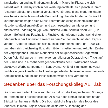
transitorischen und multinationalen ‚Modern Magic’ im Plakat, die sich
tradiert, okkult und mystisch in der Werbung darstellte, sich jedoch in ihrem
Anspruch säkular und rational verstand, verkörperte diese moderne Magie
eine bereits vielfach formulierte Beobachtung über die Moderne. Bis ins 21.
Jahrhundert bewegten sich Kunst, Literatur und Alltag in einem ständigen
Netz der spirituellen, religiösen und auch esoterischen Interessen und
alternativen Erklärungen (vgl. von Stuckrad 2004; Schmid Noerr 2015). In
diesem Geflecht aus Faszination, Flucht vor der eigenen Lebenswirklichkeit
oder auch in der Ambivalenz zwischen dem Sehnen nach und der Skepsis
vor dem ‚Anderen’ bewegten sich auch die Bühnenzauberer um 1900. Sie
umgaben sich gleichzeitig illustrativ mit dem mystischen und okkulten Zauber
der Vergangenheit und den Neuheiten der zeitgenössischen Gegenwart.
Deren Potential wurde in ihrem eigenen rationalen Gebrauch von Tricks auf
der Bühne und in aufsehenerregenden öffentlichen Diskussionen sowie
plakativen Werbekampagnen in kontroverser Antithetik zu nutzen gewusst
und ihre eigene künstlerische Identität gerade durch diese hervorscheinende
Ambiguität im Medium des Plakats immer wieder neu verhandelt.
Gedanken über das Forschungskolleg AEiT.lab
Die oben skizzierten Inhalte konnten sich durch die Gespräche und Vorträge
im Rahmen des Forschungskolleg
AEiT.lab
noch einmal aus einem neuen
Blickwinkel heraus entfalten. Die buchstäbliche Migration des Topos des
‚Anderen’ in mein Projekt, sowie die dezidierte Ausrichtung der