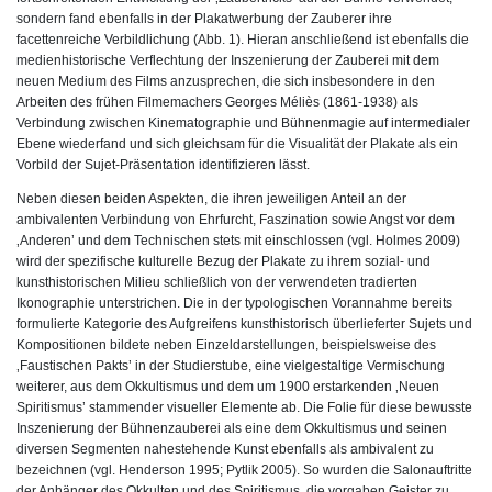
sondern fand ebenfalls in der Plakatwerbung der Zauberer ihre
facettenreiche Verbildlichung (Abb. 1). Hieran anschließend ist ebenfalls die
medienhistorische Verflechtung der Inszenierung der Zauberei mit dem
neuen Medium des Films anzusprechen, die sich insbesondere in den
Arbeiten des frühen Filmemachers Georges Méliès (1861-1938) als
Verbindung zwischen Kinematographie und Bühnenmagie auf intermedialer
Ebene wiederfand und sich gleichsam für die Visualität der Plakate als ein
Vorbild der Sujet-Präsentation identifizieren lässt.
Neben diesen beiden Aspekten, die ihren jeweiligen Anteil an der
ambivalenten Verbindung von Ehrfurcht, Faszination sowie Angst vor dem
‚Anderen’ und dem Technischen stets mit einschlossen (vgl. Holmes 2009)
wird der spezifische kulturelle Bezug der Plakate zu ihrem sozial- und
kunsthistorischen Milieu schließlich von der verwendeten tradierten
Ikonographie unterstrichen. Die in der typologischen Vorannahme bereits
formulierte Kategorie des Aufgreifens kunsthistorisch überlieferter Sujets und
Kompositionen bildete neben Einzeldarstellungen, beispielsweise des
‚Faustischen Pakts’ in der Studierstube, eine vielgestaltige Vermischung
weiterer, aus dem Okkultismus und dem um 1900 erstarkenden ‚Neuen
Spiritismus’ stammender visueller Elemente ab. Die Folie für diese bewusste
Inszenierung der Bühnenzauberei als eine dem Okkultismus und seinen
diversen Segmenten nahestehende Kunst ebenfalls als ambivalent zu
bezeichnen (vgl. Henderson 1995; Pytlik 2005). So wurden die Salonauftritte
der Anhänger des Okkulten und des Spiritismus, die vorgaben Geister zu