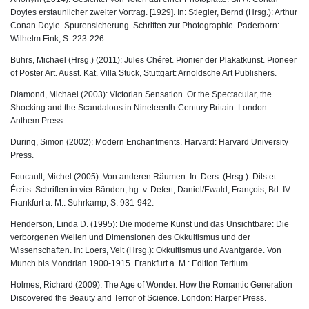
Doyles erstaunlicher zweiter Vortrag. [1929]. In: Stiegler, Bernd (Hrsg.): Arthur
Conan Doyle. Spurensicherung. Schriften zur Photographie. Paderborn:
Wilhelm Fink, S. 223-226.
Buhrs, Michael (Hrsg.) (2011): Jules Chéret. Pionier der Plakatkunst. Pioneer
of Poster Art. Ausst. Kat. Villa Stuck, Stuttgart: Arnoldsche Art Publishers.
Diamond, Michael (2003): Victorian Sensation. Or the Spectacular, the
Shocking and the Scandalous in Nineteenth-Century Britain. London:
Anthem Press.
During, Simon (2002): Modern Enchantments. Harvard: Harvard University
Press.
Foucault, Michel (2005): Von anderen Räumen. In: Ders. (Hrsg.): Dits et
Écrits. Schriften in vier Bänden, hg. v. Defert, Daniel/Ewald, François, Bd. IV.
Frankfurt a. M.: Suhrkamp, S. 931-942.
Henderson, Linda D. (1995): Die moderne Kunst und das Unsichtbare: Die
verborgenen Wellen und Dimensionen des Okkultismus und der
Wissenschaften. In: Loers, Veit (Hrsg.): Okkultismus und Avantgarde. Von
Munch bis Mondrian 1900-1915. Frankfurt a. M.: Edition Tertium.
Holmes, Richard (2009): The Age of Wonder. How the Romantic Generation
Discovered the Beauty and Terror of Science. London: Harper Press.