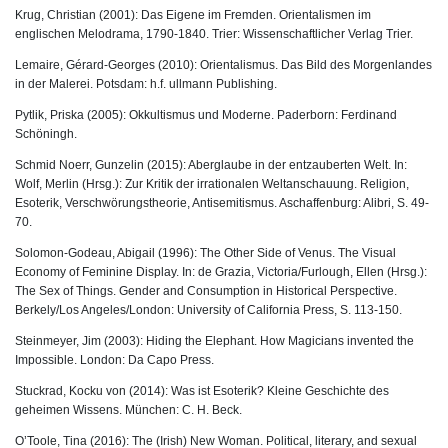
Krug, Christian (2001): Das Eigene im Fremden. Orientalismen im
englischen Melodrama, 1790-1840. Trier: Wissenschaftlicher Verlag Trier.
Lemaire, Gérard-Georges (2010): Orientalismus. Das Bild des Morgenlandes
in der Malerei. Potsdam: h.f. ullmann Publishing.
Pytlik, Priska (2005): Okkultismus und Moderne. Paderborn: Ferdinand
Schöningh.
Schmid Noerr, Gunzelin (2015): Aberglaube in der entzauberten Welt. In:
Wolf, Merlin (Hrsg.): Zur Kritik der irrationalen Weltanschauung. Religion,
Esoterik, Verschwörungstheorie, Antisemitismus. Aschaffenburg: Alibri, S. 49-
70.
Solomon-Godeau, Abigail (1996): The Other Side of Venus. The Visual
Economy of Feminine Display. In: de Grazia, Victoria/Furlough, Ellen (Hrsg.):
The Sex of Things. Gender and Consumption in Historical Perspective.
Berkely/Los Angeles/London: University of California Press, S. 113-150.
Steinmeyer, Jim (2003): Hiding the Elephant. How Magicians invented the
Impossible. London: Da Capo Press.
Stuckrad, Kocku von (2014): Was ist Esoterik? Kleine Geschichte des
geheimen Wissens. München: C. H. Beck.
O’Toole, Tina (2016): The (Irish) New Woman. Political, literary, and sexual