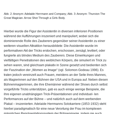
Abb. 2: Anonym: Adelaide Herrmann and Company; Abb. 3: Anonym: Thurston The
Great Magician. Arrow Shot Through a Girls Body.
Hierbei wurde die Figur der Assistentin in diversen inferioren Positionen
während der Aufführungen inszeniert und manipuliert, wobei sich die
dominierende Rolle des Zauberers gegenüber seiner Assistentin zu einer
weiteren visuellen Attraktion herausbildete: Die Assistentin wurde im
performativen Akt der Tricks erstochen, erschossen, zersägt, levitiert, oder
fungierte als blindes Medium des Zauberers. Diese Einwirkungen und
vielfältigen Penetrationen des weiblichen Körpers, die simuliert im Trick zu
sehen waren, sind gleichsam plakativ in Szene gesetzt und bedienten sich
der Faszination der „Women as Image“ (vgl. Solomon-Godeau 1996). Es
traten jedoch vereinzelt auch Frauen, meistens an der Seite ihres Mannes,
als Magierinnen auf den Bühnen der USA und in Europa auf. Neben diesen
Bühnenmagierinnen, die ihre Ehemänner während der Shows durch selbst
vorgeführte Tricks unterstützen, gab es auch einige wenige Beispiele, die
ihre eigenen unabhängigen Trick-Präsentationen und individuel- len
Performances auf der Bühne – und natürlich auch auf dem werbenden
Plakat – inszenierten. Adelaide Herrmanns Solokarriere (1853-1932) steht
hierbei paradigmatisch für eine neue Verortung der Frau im komplexen
männlichen Repräsentationssystem der Bühnenmagie, indem sie auch