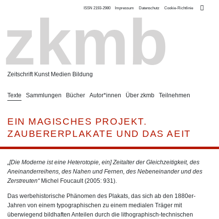
ISSN 2193-2980
Impressum
Datenschutz
Cookie-Richtlinie
zkmb
Zeitschrift Kunst Medien Bildung
Texte
Sammlungen
Bücher
Autor*innen
Über zkmb
Teilnehmen
EIN MAGISCHES PROJEKT.
ZAUBERERPLAKATE UND DAS AEIT
„[Die Moderne ist eine Heterotopie, ein] Zeitalter der Gleichzeitigkeit, des
Aneinanderreihens, des Nahen und Fernen, des Nebeneinander und des
Zerstreuten“
Michel Foucault (2005: 931).
Das werbehistorische Phänomen des Plakats, das sich ab den 1880er-
Jahren von einem typographischen zu einem medialen Träger mit
überwiegend bildhaften Anteilen durch die lithographisch-technischen