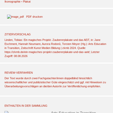
Ikonographie
◦
Plakat
PDF drucken
ZITIERVORSCHLAG
Linden, Tobias: Ein magisches Projekt. Zaubererplakate und das AEiT, in: Jane
Eschment, Hannah Neumann, Aurora Rodonò, Torsten Meyer (Hg.): Arts Education
in Transition, Zeitschrift Kunst Medien Bildung | zkmb 2024. Quelle:
https://zkmb.de/ein-magisches-projekt-zaubererplakate-und-das-aeit/; Letzter
Zugriff: 08.08.2026
REVIEW-VERFAHREN
Der Text wurde durch zwei Fachgutachter/innen doppelblind hinsichtlich
wissenschaftlicher und publizistischer Güte eingeschätzt und ggf. mit Hinweisen zu
Überarbeitungsvorschlägen an die/den Autor/in zur Veröffentlichung empfohlen.
ENTHALTEN IN DER SAMMLUNG
Arts Education in Transition