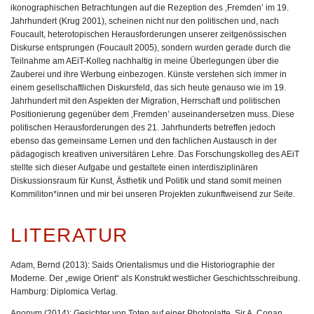
ikonographischen Betrachtungen auf die Rezeption des ‚Fremden’ im 19.
Jahrhundert (Krug 2001), scheinen nicht nur den politischen und, nach
Foucault, heterotopischen Herausforderungen unserer zeitgenössischen
Diskurse entsprungen (Foucault 2005), sondern wurden gerade durch die
Teilnahme am AEiT-Kolleg nachhaltig in meine Überlegungen über die
Zauberei und ihre Werbung einbezogen. Künste verstehen sich immer in
einem gesellschaftlichen Diskursfeld, das sich heute genauso wie im 19.
Jahrhundert mit den Aspekten der Migration, Herrschaft und politischen
Positionierung gegenüber dem ‚Fremden’ auseinandersetzen muss. Diese
politischen Herausforderungen des 21. Jahrhunderts betreffen jedoch
ebenso das gemeinsame Lernen und den fachlichen Austausch in der
pädagogisch kreativen universitären Lehre. Das Forschungskolleg des AEiT
stellte sich dieser Aufgabe und gestaltete einen interdisziplinären
Diskussionsraum für Kunst, Ästhetik und Politik und stand somit meinen
Kommiliton*innen und mir bei unseren Projekten zukunftweisend zur Seite.
LITERATUR
Adam, Bernd (2013): Saids Orientalismus und die Historiographie der
Moderne. Der „ewige Orient“ als Konstrukt westlicher Geschichtsschreibung.
Hamburg: Diplomica Verlag.
Anonym (2014): Gesichter von Toten auf einer Photoplatte. Sir A. Conan