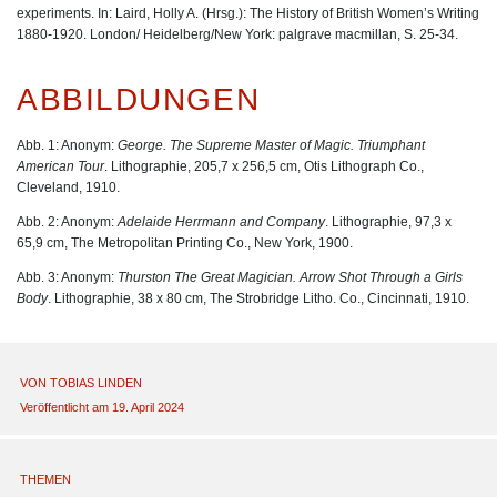
experiments. In: Laird, Holly A. (Hrsg.): The History of British Women’s Writing
1880-1920. London/ Heidelberg/New York: palgrave macmillan, S. 25-34.
ABBILDUNGEN
Abb. 1: Anonym:
George.
The
Supreme
Master
of
Magic.
Triumphant
American
Tour
. Lithographie, 205,7 x 256,5 cm, Otis Lithograph Co.,
Cleveland, 1910.
Abb. 2: Anonym:
Adelaide
Herrmann and Company
. Lithographie, 97,3 x
65,9 cm, The Metropolitan Printing Co., New York, 1900.
Abb. 3: Anonym:
Thurston
The
Great
Magician.
Arrow
Shot
Through a Girls
Body
. Lithographie, 38 x 80 cm, The Strobridge Litho. Co., Cincinnati, 1910.
VON
TOBIAS LINDEN
Veröffentlicht am 19. April 2024
THEMEN