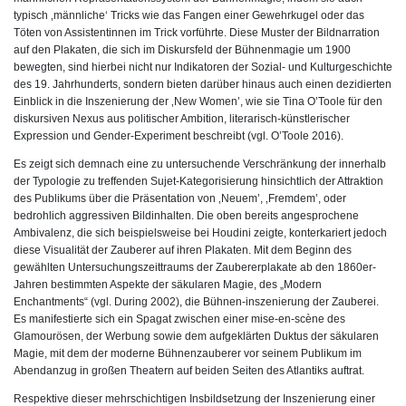
typisch ‚männliche‘ Tricks wie das Fangen einer Gewehrkugel oder das
Töten von Assistentinnen im Trick vorführte. Diese Muster der Bildnarration
auf den Plakaten, die sich im Diskursfeld der Bühnenmagie um 1900
bewegten, sind hierbei nicht nur Indikatoren der Sozial- und Kulturgeschichte
des 19. Jahrhunderts, sondern bieten darüber hinaus auch einen dezidierten
Einblick in die Inszenierung der ‚New Women’, wie sie Tina O’Toole für den
diskursiven Nexus aus politischer Ambition, literarisch-künstlerischer
Expression und Gender-Experiment beschreibt (vgl. O’Toole 2016).
Es zeigt sich demnach eine zu untersuchende Verschränkung der innerhalb
der Typologie zu treffenden Sujet-Kategorisierung hinsichtlich der Attraktion
des Publikums über die Präsentation von ‚Neuem’, ‚Fremdem’, oder
bedrohlich aggressiven Bildinhalten. Die oben bereits angesprochene
Ambivalenz, die sich beispielsweise bei Houdini zeigte, konterkariert jedoch
diese Visualität der Zauberer auf ihren Plakaten. Mit dem Beginn des
gewählten Untersuchungszeittraums der Zaubererplakate ab den 1860er-
Jahren bestimmten Aspekte der säkularen Magie, des „Modern
Enchantments“ (vgl. During 2002), die Bühnen-inszenierung der Zauberei.
Es manifestierte sich ein Spagat zwischen einer mise-en-scène des
Glamourösen, der Werbung sowie dem aufgeklärten Duktus der säkularen
Magie, mit dem der moderne Bühnenzauberer vor seinem Publikum im
Abendanzug in großen Theatern auf beiden Seiten des Atlantiks auftrat.
Respektive dieser mehrschichtigen Insbildsetzung der Inszenierung einer