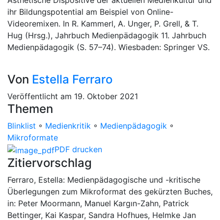
Ästhetische Dispositive der aktuellen Medienkultur und
ihr Bildungspotential am Beispiel von Online-
Videoremixen. In R. Kammerl, A. Unger, P. Grell, & T.
Hug (Hrsg.), Jahrbuch Medienpädagogik 11. Jahrbuch
Medienpädagogik (S. 57–74). Wiesbaden: Springer VS.
Von
Estella Ferraro
Veröffentlicht am 19. Oktober 2021
Themen
Blinklist
◦
Medienkritik
◦
Medienpädagogik
◦
Mikroformate
PDF drucken
Zitiervorschlag
Ferraro, Estella: Medienpädagogische und -kritische
Überlegungen zum Mikroformat des gekürzten Buches,
in: Peter Moormann, Manuel Kargın-Zahn, Patrick
Bettinger, Kai Kaspar, Sandra Hofhues, Helmke Jan