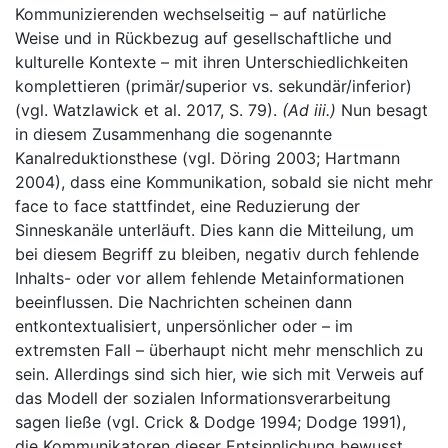
Kommunizierenden wechselseitig – auf natürliche
Weise und in Rückbezug auf gesellschaftliche und
kulturelle Kontexte – mit ihren Unterschiedlichkeiten
komplettieren (primär/superior vs. sekundär/inferior)
(vgl. Watzlawick et al. 2017, S. 79).
(Ad iii.)
Nun besagt
in diesem Zusammenhang die sogenannte
Kanalreduktionsthese (vgl. Döring 2003; Hartmann
2004), dass eine Kommunikation, sobald sie nicht mehr
face to face stattfindet, eine Reduzierung der
Sinneskanäle unterläuft. Dies kann die Mitteilung, um
bei diesem Begriff zu bleiben, negativ durch fehlende
Inhalts- oder vor allem fehlende Metainformationen
beeinflussen. Die Nachrichten scheinen dann
entkontextualisiert, unpersönlicher oder – im
extremsten Fall – überhaupt nicht mehr menschlich zu
sein. Allerdings sind sich hier, wie sich mit Verweis auf
das Modell der sozialen Informationsverarbeitung
sagen ließe (vgl. Crick & Dodge 1994; Dodge 1991),
die Kommunikatoren dieser Entsinnlichung bewusst