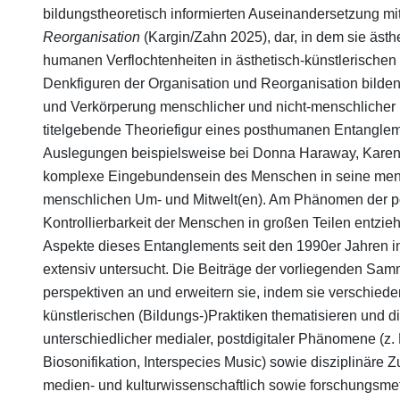
bildungstheoretisch informierten Auseinandersetzung mi
Reorganisation
(Kargin/Zahn 2025), dar, in dem sie ästhe
humanen Verflochtenheiten in ästhetisch-künstlerischen
Denkfiguren der Organisation und Reorganisation bilden 
und Verkörperung menschlicher und nicht-menschlicher 
titelgebende Theoriefigur eines posthumanen Entanglemen
Auslegungen beispielsweise bei Donna Haraway, Karen B
komplexe Eingebundensein des Menschen in seine mens
menschlichen Um- und Mitwelt(en). Am Phänomen der pos
Kontrollierbarkeit der Menschen in großen Teilen entzie
Aspekte dieses Entanglements seit den 1990er Jahren i
extensiv untersucht. Die Beiträge der vorliegenden Sam
perspektiven an und erweitern sie, indem sie verschied
künstlerischen (Bildungs-)Praktiken thematisieren und d
unterschiedlicher medialer, postdigitaler Phänomene (z.
Biosonifikation, Interspecies Music) sowie disziplinäre Z
medien- und kulturwissenschaftlich sowie forschungsmet