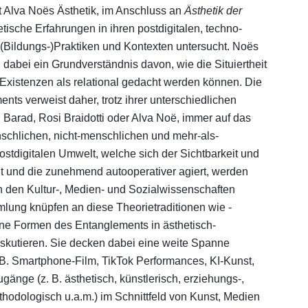
t Alva Noës Ästhetik, im Anschluss an
Ästhetik der
tische Erfahrungen in ihren postdigitalen, techno-
 (Bildungs-)Praktiken und Kontexten untersucht. Noës
dabei ein Grundverständnis davon, wie die Situiertheit
Existenzen als relational gedacht werden können. Die
ts verweist daher, trotz ihrer unterschiedlichen
arad, Rosi Braidotti oder Alva Noë, immer auf das
chlichen, nicht-menschlichen und mehr-als-
tdigitalen Umwelt, welche sich der Sichtbarkeit und
ht und die zunehmend autooperativer agiert, werden
n den Kultur-, Medien- und Sozialwissenschaften
mlung knüpfen an diese Theorietraditionen wie -
ene Formen des Entanglements in ästhetisch-
iskutieren. Sie decken dabei eine weite Spanne
 B. Smartphone-Film, TikTok Performances, KI-Kunst,
ugänge (z. B. ästhetisch, künstlerisch, erziehungs-,
hodologisch u.a.m.) im Schnittfeld von Kunst, Medien