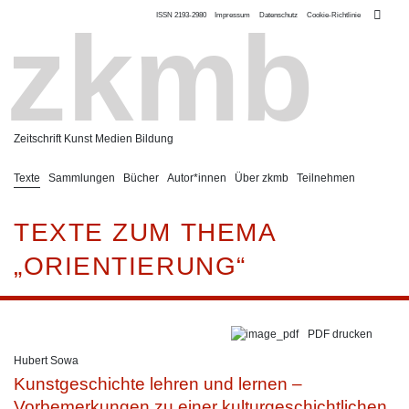
ISSN 2193-2980
Impressum
Datenschutz
Cookie-Richtlinie
zkmb
Zeitschrift Kunst Medien Bildung
Texte
Sammlungen
Bücher
Autor*innen
Über zkmb
Teilnehmen
TEXTE ZUM THEMA
„ORIENTIERUNG“
PDF drucken
Hubert Sowa
Kunstgeschichte lehren und lernen –
Vorbemerkungen zu einer kulturgeschichtlichen