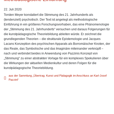
22. Juli 2020
Torsten Meyer konstatiert die Stimmung des 21. Jahrhunderts als
(tendenziell) psychotisch. Der Text ist angelegt als methodologische
Einführung in ein größeres Forschungsvorhaben, das eine Phänomenologie
der „Stimmung des 21. Jahrhunderts“ versuchen und daraus Folgerungen für
die kunstpädagogische Theoriebildung ableiten würde. Er zeichnet die
grundlegenden Theorien – die strukturale Epistemologie und Jacques
Lacans Konzeption des psychischen Apparats als Borromäischer Knoten, der
das Reale, das Symbolische und das Imaginäre miteinander verknüpft –
nach und verbindet beides in Anwendung von Pazzinis Konzept von
„Stimmung“ zu einer abstrakten Vorlage für ein komplexes Spekulieren über
die Wirkungen der aktuellen Medienkultur und deren Folgen für die
kunstpädagogische Theoriebildung.
aus der Sammlung „Übertrag. Kunst und Pädagogik im Anschluss an Karl-Josef
Pazzini“