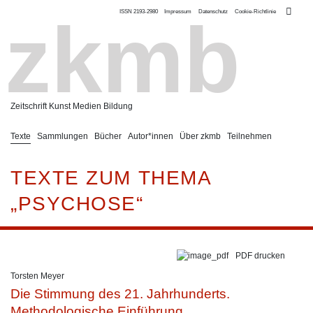
ISSN 2193-2980
Impressum
Datenschutz
Cookie-Richtlinie
zkmb
Zeitschrift Kunst Medien Bildung
Texte
Sammlungen
Bücher
Autor*innen
Über zkmb
Teilnehmen
TEXTE ZUM THEMA
„PSYCHOSE“
PDF drucken
Torsten Meyer
Die Stimmung des 21. Jahrhunderts.
Methodologische Einführung