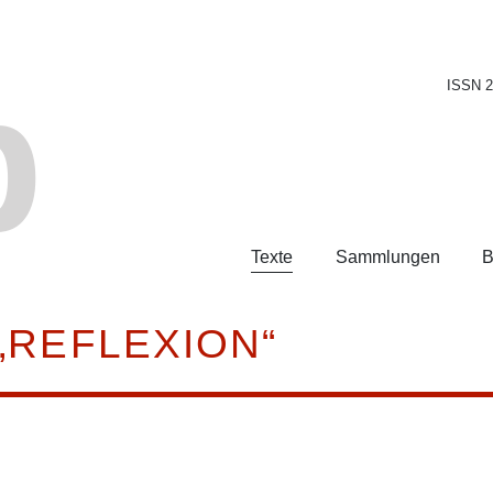
b
ISSN 
Texte
Sammlungen
B
„REFLEXION“