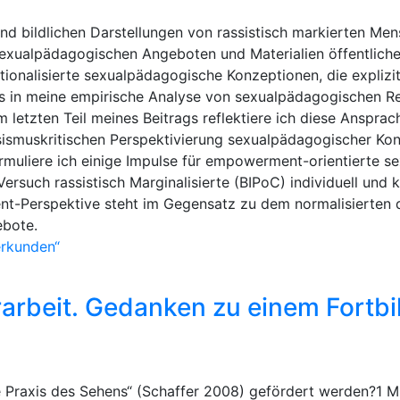
nd bildlichen Darstellungen von rassistisch markierten Me
exualpädagogischen Angeboten und Materialien öffentliche
tutionalisierte sexualpädagogische Konzeptionen, die explizi
cks in meine empirische Analyse von sexualpädagogischen Re
m letzten Teil meines Beitrags reflektiere ich diese Ansprac
ssismuskritischen Perspektivierung sexualpädagogischer Kon
ormuliere ich einige Impulse für empowerment-orientierte 
Versuch rassistisch Marginalisierte (BIPoC) individuell und 
nt-Perspektive steht im Gegensatz zu dem normalisierten d
ebote.
erkunden“
erarbeit. Gedanken zu einem Fort
e Praxis des Sehens“ (Schaffer 2008) gefördert werden?1 M