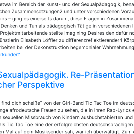
twa im Bereich der Kunst- und der Sexualpädagogik, bena
dlichen Zusammensetzungen2 und unter verschiedenen Vorau
ios – ging es einerseits darum, diese Fragen in Zusammena
Denken und Tun als pädagogisch Tätige in verschiedenen In
s Projektmitarbeitende stellte Imagining Desires den dafü
stlerin Elisabeth Löffler zu differenzreflektierender4 Körp
Arbeiten bei der Dekonstruktion hegemonialer Wahrnehmung
erkunden“
 Sexualpädagogik. Re-Präsentatio
cher Perspektive
 find dich scheiße“ von der Girl-Band Tic Tac Toe im deut
nge afrodeutsche Frauen zu sehen, die in ihren Rap-Lyrics e
h sexuellen Missbrauch von Kindern ausbuchstabierten und m
 als Tic Tac Toe eine der erfolgreichsten deutschsprachige
en Mal auf dem Musiksender sah, war ich überwältigt. Zum 