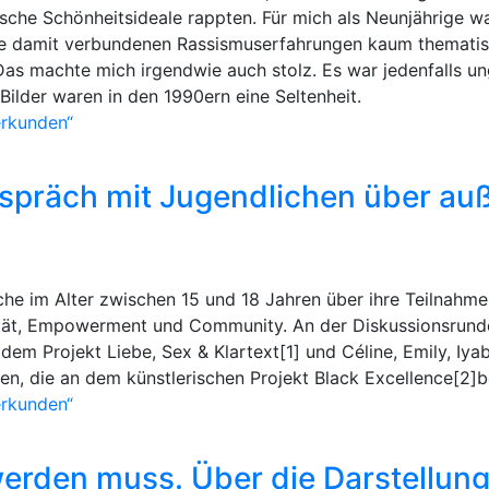
sche Schönheitsideale rappten. Für mich als Neunjährige wa
re damit verbundenen Rassismuserfahrungen kaum thematisi
. Das machte mich irgendwie auch stolz. Es war jedenfalls u
ilder waren in den 1990ern eine Seltenheit.
erkunden“
Gespräch mit Jugendlichen über au
he im Alter zwischen 15 und 18 Jahren über ihre Teilnahme
tät, Empowerment und Community. An der Diskussionsrunde,
dem Projekt Liebe, Sex & Klartext[1] und Céline, Emily, Iy
 die an dem künstlerischen Projekt Black Excellence[2]be
erkunden“
werden muss. Über die Darstellung