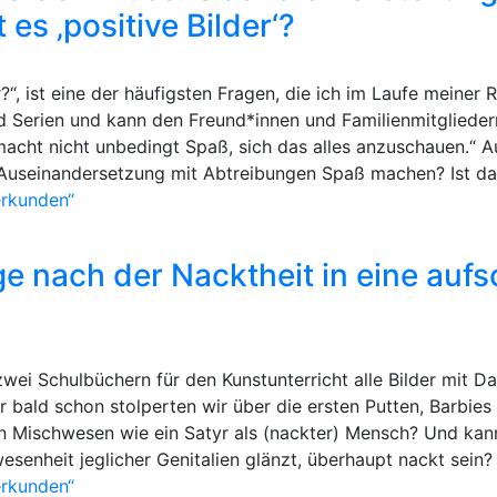
es ‚positive Bilder‘?
r?“, ist eine der häufigsten Fragen, die ich im Laufe meiner
d Serien und kann den Freund*innen und Familienmitgliedern,
 macht nicht unbedingt Spaß, sich das alles anzuschauen.“ A
Auseinandersetzung mit Abtreibungen Spaß machen? Ist da
erkunden“
ge nach der Nacktheit in eine auf
zwei Schulbüchern für den Kunstunterricht alle Bilder mit D
er bald schon stolperten wir über die ersten Putten, Barbie
 ein Mischwesen wie ein Satyr als (nackter) Mensch? Und ka
esenheit jeglicher Genitalien glänzt, überhaupt nackt sein?
erkunden“