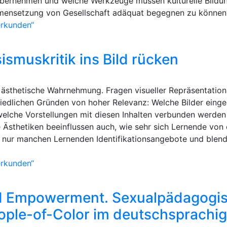
 übernehmen und welche Werkzeuge müssen kulturelle Bildun
mmensetzung von Gesellschaft adäquat begegnen zu können
erkunden“
ismuskritik ins Bild rücken
ästhetische Wahrnehmung. Fragen visueller Repräsentation 
hiedlichen Gründen von hoher Relevanz: Welche Bilder einge
welche Vorstellungen mit diesen Inhalten verbunden werden
Ästhetiken beeinflussen auch, wie sehr sich Lernende von 
 nur manchen Lernenden Identifikationsangebote und blende
erkunden“
nd Empowerment. Sexualpädagogi
ple-of-Color im deutschsprachi