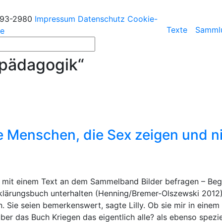
193-2980
Impressum
Datenschutz
Cookie-
Texte
Samml
ie
pädagogik“
ge Menschen, die Sex zeigen und n
h mit einem Text an dem Sammelband Bilder befragen – Begeh
fklärungsbuch unterhalten (Henning/Bremer-Olszewski 2012)
sen. Sie seien bemerkenswert, sagte Lilly. Ob sie mir in ei
über das Buch Kriegen das eigentlich alle? als ebenso spez