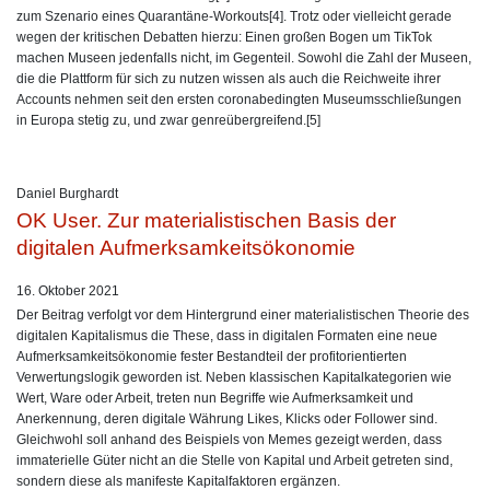
zum Szenario eines Quarantäne-Workouts[4]. Trotz oder vielleicht gerade
wegen der kritischen Debatten hierzu: Einen großen Bogen um TikTok
machen Museen jedenfalls nicht, im Gegenteil. Sowohl die Zahl der Museen,
die die Plattform für sich zu nutzen wissen als auch die Reichweite ihrer
Accounts nehmen seit den ersten coronabedingten Museumsschließungen
in Europa stetig zu, und zwar genreübergreifend.[5]
Daniel Burghardt
OK User. Zur materialistischen Basis der
digitalen Aufmerksamkeitsökonomie
16. Oktober 2021
Der Beitrag verfolgt vor dem Hintergrund einer materialistischen Theorie des
digitalen Kapitalismus die These, dass in digitalen Formaten eine neue
Aufmerksamkeitsökonomie fester Bestandteil der profitorientierten
Verwertungslogik geworden ist. Neben klassischen Kapitalkategorien wie
Wert, Ware oder Arbeit, treten nun Begriffe wie Aufmerksamkeit und
Anerkennung, deren digitale Währung Likes, Klicks oder Follower sind.
Gleichwohl soll anhand des Beispiels von Memes gezeigt werden, dass
immaterielle Güter nicht an die Stelle von Kapital und Arbeit getreten sind,
sondern diese als manifeste Kapitalfaktoren ergänzen.