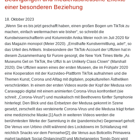
einer besonderen Beziehung
18. Oktober 2023
„Wenn Sie es bis jetzt geschafft haben, einen großen Bogen um TikTok zu
machen, einfach weitermachen wie bisher“, so schreibt die
Kunstwissenschaftlerin und Kolumnistin Anika Meier noch im Juli 2020 für
das Magazin monopol (Meier 2020). „Ernsthafte Kunstvermittlung, ade!“, so
das Urteil des Artikels. Insbesondere der TikTok-Account der Uffizien hat in
diesem Zusammenhang für Furore gesorgt, die New York Times titelte „As
Museums Get on TikTok, the Uffizi Is an Unlikely Class Clown“ (Marshall
2020). Die Uffizien waren eines der ersten Museen, die im Frühjahr 2020
eine Kooperation mit der Kurzvideo-Plattform TikTok aufnahmen und die
Themen Kunst, Corona und Alltag mit digitalen, popkulturellen Ästhetiken
verschränkten. In einem der ersten Videos wurde der Kopf der Medusa von
Caravaggio digital mit einem animierten Corona-Virus konfrontiert (sie
schreit: „Corona-Virus!“) und musikalisch mit Beethovens fünfter Symphonie
hinterlegt. Den Blick und das Entsetzen der Medusa gekonnt in Szene
gesetzt, zerschellt das versteinerte Corona-Virus und die Medusa trägt fortan
eine medizinische Maske.[1] Auch in weiteren Videos werden die
berühmtesten Werke der Sammlung in die (pandemische) Gegenwart geholt:
Die Venus von Urbino chillt während des Lockdowns im Schlafanzug mit
reichlich Snacks vor dem Fernseher[2]; die Venus aus Boticellis Primavera
mahnt lautstark Social-Distancing[3] und Michelangelos Tondo Doni wird