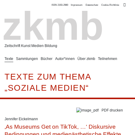
ISSN 2193-2980
Impressum
Datenschutz
Cookie-Richtlinie
zkmb
Zeitschrift Kunst Medien Bildung
Texte
Sammlungen
Bücher
Autor*innen
Über zkmb
Teilnehmen
TEXTE ZUM THEMA
„SOZIALE MEDIEN“
PDF drucken
Jennifer Eickelmann
‚As Museums Get on TikTok, …‘ Diskursive
Bedingungen und medienästhetische Effekte