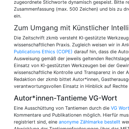
zugeordnete Stichworte dynamisch gespeist. Bitte re
Zusammenfassung (max. 500 Zeichen) und bis zu drei
ein.
Zum Umgang mit Künstlicher Intell
Die Zeitschrift zkmb versteht KI-gestützte Werkzeug
wissenschaftlichen Praxis. Zugleich weisen wir in 
Publications Ethics (COPE)
darauf hin, dass die Aut
Ausweisung gemäß der jeweils geltenden Rechtslagev
Einsatz von KI-gestützten Werkzeugen bei der Gewi
wissenschaftliche Kontrolle und Transparenz in der 
Redaktion der zkmb bittet Autor*innen, Gastheraus
verantwortungsvollen Einsatz in Hinblick auf Rechte
Autor*innen-Tantieme VG-Wort
Eine Ausschüttung von Tantiemen durch die
VG Wor
Kommentare und Publikationen möglich. Hierfür mus
registriert sind, eine
anonyme Zählmarke bestellt
wer
Abwicklung der Tantiemenforderungen über das MET