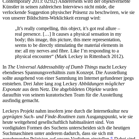
Contemporary 2013: 02:02) Andererseits wird der objektverliebte
Künstler in seinen zahlreichen Interviews nicht müde, die
verlockende Suggestion physischer Präsenz zu beschwören, wie sie
von unserer Bildschirm-Wirklichkeit erzeugt wird:
„It’s really compelling, this object, it’s got real allure –
real presence. […] It causes a physical sensation in my
body; this image, this picture, this mere representation,
seems to be directly stimulating the material elements in
me: all my nerves and fibre. Like I’m responding to a
physical encounter“ (Mark Leckey in Rittenbach 2012).
In
The Universal Addressability of Dumb Things
macht Leckey
ebendieses Spannungsverhältnis zum Konzept. Die Ausstellung
sollte ausgehend von einer Sammlung im Internet gefundener jpegs
entstehen. Drei Jahre lang zog Leckey
Abbildungen möglicher
Exponate
aus dem Netz. Die abgebildeten Objekte wurden
daraufhin von seinem kuratorischen Team für die Ausstellung
ausfindig gemacht.
Leckeys Projekt nahm insofern jene durch die Internetkultur
neu
geprägten Such- und Finde-Routinen
zum Ausgangspunkt, wie sie
heute weitgehend gesellschaftlich habitualisiert sind. Von
vordigitalen Formen des Suchens unterscheiden sich die heutigen
Suchmaschinen unter anderem dadurch, dass sie sich mit
zunehmender Präzision auf unsere Vorlieben einstellen.
5
Dabei sind