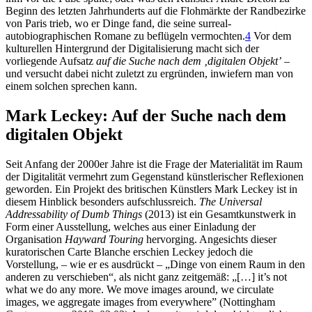
Beginn des letzten Jahrhunderts auf die Flohmärkte der Randbezirke
von Paris trieb, wo er Dinge fand, die seine surreal-
autobiographischen Romane zu beflügeln vermochten.
4
Vor dem
kulturellen Hintergrund der Digitalisierung macht sich der
vorliegende Aufsatz
auf die Suche nach dem ‚digitalen Objekt’
–
und versucht dabei nicht zuletzt zu ergründen, inwiefern man von
einem solchen sprechen kann.
Mark Leckey: Auf der Suche nach dem
digitalen Objekt
Seit Anfang der 2000er Jahre ist die Frage der Materialität im Raum
der Digitalität vermehrt zum Gegenstand künstlerischer Reflexionen
geworden. Ein Projekt des britischen Künstlers Mark Leckey ist in
diesem Hinblick besonders aufschlussreich.
The Universal
Addressability of Dumb Things
(2013) ist ein Gesamtkunstwerk in
Form einer Ausstellung, welches aus einer Einladung der
Organisation
Hayward Touring
hervorging. Angesichts dieser
kuratorischen Carte Blanche erschien Leckey jedoch die
Vorstellung, – wie er es ausdrückt – „Dinge von einem Raum in den
anderen zu verschieben“, als nicht ganz zeitgemäß: „[…] it’s not
what we do any more. We move images around, we circulate
images, we aggregate images from everywhere” (Nottingham