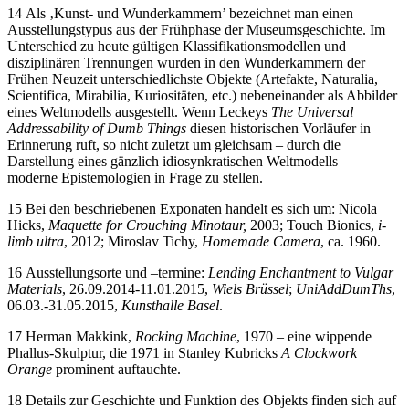
14 Als ‚Kunst- und Wunderkammern’ bezeichnet man einen
Ausstellungstypus aus der Frühphase der Museumsgeschichte. Im
Unterschied zu heute gültigen Klassifikationsmodellen und
disziplinären Trennungen wurden in den Wunderkammern der
Frühen Neuzeit unterschiedlichste Objekte (Artefakte, Naturalia,
Scientifica, Mirabilia, Kuriositäten, etc.) nebeneinander als Abbilder
eines Weltmodells ausgestellt. Wenn Leckeys
The Universal
Addressability of Dumb Things
diesen historischen Vorläufer in
Erinnerung ruft, so nicht zuletzt um gleichsam – durch die
Darstellung eines gänzlich idiosynkratischen Weltmodells –
moderne Epistemologien in Frage zu stellen.
15 Bei den beschriebenen Exponaten handelt es sich um: Nicola
Hicks,
Maquette for Crouching Minotaur,
2003; Touch Bionics,
i-
limb ultra
, 2012; Miroslav Tichy,
Homemade Camera
, ca. 1960.
16 Ausstellungsorte und –termine:
Lending Enchantment to Vulgar
Materials
, 26.09.2014-11.01.2015,
Wiels Brüssel
;
UniAddDumThs
,
06.03.-31.05.2015,
Kunsthalle Basel
.
17 Herman Makkink,
Rocking Machine
, 1970 – eine wippende
Phallus-Skulptur, die 1971 in Stanley Kubricks
A Clockwork
Orange
prominent auftauchte.
18 Details zur Geschichte und Funktion des Objekts finden sich auf