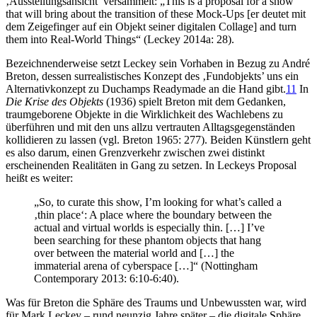
‚Ausstellungsansicht’ versammelt: „This is a proposal for a show
that will bring about the transition of these Mock-Ups [er deutet mit
dem Zeigefinger auf ein Objekt seiner digitalen Collage] and turn
them into Real-World Things“ (Leckey 2014a: 28).
Bezeichnenderweise setzt Leckey sein Vorhaben in Bezug zu André
Breton, dessen surrealistisches Konzept des ‚Fundobjekts’ uns ein
Alternativkonzept zu Duchamps Readymade an die Hand gibt.
11
In
Die Krise des Objekts
(1936) spielt Breton mit dem Gedanken,
traumgeborene Objekte in die Wirklichkeit des Wachlebens zu
überführen und mit den uns allzu vertrauten Alltagsgegenständen
kollidieren zu lassen (vgl. Breton 1965: 277). Beiden Künstlern geht
es also darum, einen Grenzverkehr zwischen zwei distinkt
erscheinenden Realitäten in Gang zu setzen. In Leckeys Proposal
heißt es weiter:
„So, to curate this show, I’m looking for what’s called a
‚thin place‘: A place where the boundary between the
actual and virtual worlds is especially thin. […] I’ve
been searching for these phantom objects that hang
over between the material world and […] the
immaterial arena of cyberspace […]“ (Nottingham
Contemporary 2013: 6:10-6:40).
Was für Breton die Sphäre des Traums und Unbewussten war, wird
für Mark Leckey – rund neunzig Jahre später – die digitale Sphäre.