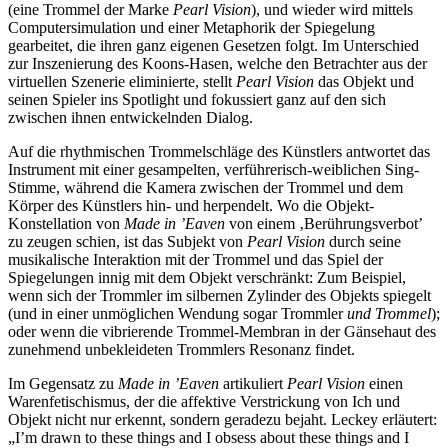
(eine Trommel der Marke
Pearl Vision
), und wieder wird mittels
Computersimulation und einer Metaphorik der Spiegelung
gearbeitet, die ihren ganz eigenen Gesetzen folgt. Im Unterschied
zur Inszenierung des Koons-Hasen, welche den Betrachter aus der
virtuellen Szenerie eliminierte, stellt
Pearl Vision
das Objekt und
seinen Spieler ins Spotlight und fokussiert ganz auf den sich
zwischen ihnen entwickelnden Dialog.
Auf die rhythmischen Trommelschläge des Künstlers antwortet das
Instrument mit einer gesampelten, verführerisch-weiblichen Sing-
Stimme, während die Kamera zwischen der Trommel und dem
Körper des Künstlers hin- und herpendelt. Wo die Objekt-
Konstellation von
Made in ’Eaven
von einem ‚Berührungsverbot’
zu zeugen schien, ist das Subjekt von
Pearl Vision
durch seine
musikalische Interaktion mit der Trommel und das Spiel der
Spiegelungen innig mit dem Objekt verschränkt: Zum Beispiel,
wenn sich der Trommler im silbernen Zylinder des Objekts spiegelt
(und in einer unmöglichen Wendung sogar Trommler
und Trommel
);
oder wenn die vibrierende Trommel-Membran in der Gänsehaut des
zunehmend unbekleideten Trommlers Resonanz findet.
Im Gegensatz zu
Made in ’Eaven
artikuliert
Pearl Vision
einen
Warenfetischismus, der die affektive Verstrickung von Ich und
Objekt nicht nur erkennt, sondern geradezu bejaht. Leckey erläutert:
„I’m drawn to these things and I obsess about these things and I