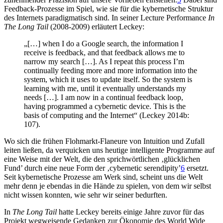
Feedback-Prozesse im Spiel, wie sie für die kybernetische Struktur
des Internets paradigmatisch sind. In seiner Lecture Performance
In
The Long Tail
(2008-2009) erläutert Leckey:
„[…] when I do a Google search, the information I
receive is feedback, and that feedback allows me to
narrow my search […]. As I repeat this process I’m
continually feeding more and more information into the
system, which it uses to update itself. So the system is
learning with me, until it eventually understands my
needs […]. I am now in a continual feedback loop,
having programmed a cybernetic device. This is the
basis of computing and the Internet“ (Leckey 2014b:
107).
Wo sich die frühen Flohmarkt-Flaneure von Intuition und Zufall
leiten ließen, da verquicken uns heutige intelligente Programme auf
eine Weise mit der Welt, die den sprichwörtlichen ‚glücklichen
Fund’ durch eine neue Form der ‚cybernetic serendipity’
6
ersetzt.
Seit kybernetische Prozesse am Werk sind, scheint uns die Welt
mehr denn je ebendas in die Hände zu spielen, von dem wir selbst
nicht wissen konnten, wie sehr wir seiner bedurften.
In
The Long Tail
hatte Leckey bereits einige Jahre zuvor für das
Projekt wegweisende Gedanken zur Ökonomie des World Wide