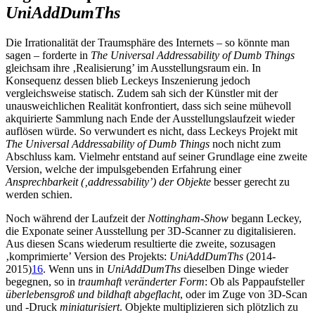
UniAddDumThs
Die Irrationalität der Traumsphäre des Internets – so könnte man
sagen – forderte in
The Universal Addressability of Dumb Things
gleichsam ihre ‚Realisierung’ im Ausstellungsraum ein. In
Konsequenz dessen blieb Leckeys Inszenierung jedoch
vergleichsweise statisch. Zudem sah sich der Künstler mit der
unausweichlichen Realität konfrontiert, dass sich seine mühevoll
akquirierte Sammlung nach Ende der Ausstellungslaufzeit wieder
auflösen würde. So verwundert es nicht, dass Leckeys Projekt mit
The Universal Addressability of Dumb Things
noch nicht zum
Abschluss kam. Vielmehr entstand auf seiner Grundlage eine zweite
Version, welche der impulsgebenden Erfahrung einer
Ansprechbarkeit (‚addressability’) der Objekte
besser gerecht zu
werden schien.
Noch während der Laufzeit der
Nottingham-Show
begann Leckey,
die Exponate seiner Ausstellung per 3D-Scanner zu digitalisieren.
Aus diesen Scans wiederum resultierte die zweite, sozusagen
‚komprimierte’ Version des Projekts:
UniAddDumThs
(2014-
2015)
16
. Wenn uns in
UniAddDumThs
dieselben Dinge wieder
begegnen, so in
traumhaft veränderter Form
: Ob als Pappaufsteller
überlebensgroß und bildhaft abgeflacht
, oder im Zuge von 3D-Scan
und -Druck
miniaturisiert
. Objekte multiplizieren sich plötzlich zu