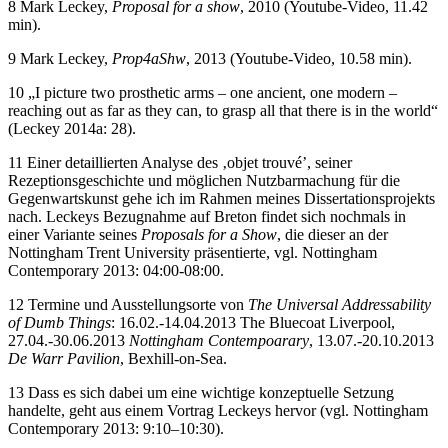
8 Mark Leckey,
Proposal for a show
, 2010 (Youtube-Video, 11.42
min).
9 Mark Leckey,
Prop4aShw
, 2013 (Youtube-Video, 10.58 min).
10 „I picture two prosthetic arms – one ancient, one modern –
reaching out as far as they can, to grasp all that there is in the world“
(Leckey 2014a: 28).
11 Einer detaillierten Analyse des ‚objet trouvé’, seiner
Rezeptionsgeschichte und möglichen Nutzbarmachung für die
Gegenwartskunst gehe ich im Rahmen meines Dissertationsprojekts
nach. Leckeys Bezugnahme auf Breton findet sich nochmals in
einer Variante seines
Proposals for a Show
, die dieser an der
Nottingham Trent University präsentierte, vgl. Nottingham
Contemporary 2013: 04:00-08:00.
12 Termine und Ausstellungsorte von
The Universal Addressability
of Dumb Things
: 16.02.-14.04.2013 The Bluecoat Liverpool,
27.04.-30.06.2013
Nottingham Contempoarary
, 13.07.-20.10.2013
De Warr Pavilion
, Bexhill-on-Sea.
13 Dass es sich dabei um eine wichtige konzeptuelle Setzung
handelte, geht aus einem Vortrag Leckeys hervor (vgl. Nottingham
Contemporary 2013: 9:10–10:30).