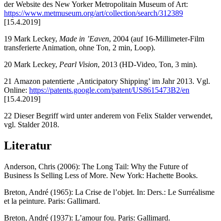
der Website des New Yorker Metropolitain Museum of Art:
https://www.metmuseum.org/art/collection/search/312389
[15.4.2019]
19 Mark Leckey,
Made in ’Eaven
, 2004 (auf 16-Millimeter-Film
transferierte Animation, ohne Ton, 2 min, Loop).
20 Mark Leckey,
Pearl Vision
, 2013 (HD-Video, Ton, 3 min).
21 Amazon patentierte ‚Anticipatory Shipping’ im Jahr 2013. Vgl.
Online:
https://patents.google.com/patent/US8615473B2/en
[15.4.2019]
22 Dieser Begriff wird unter anderem von Felix Stalder verwendet,
vgl. Stalder 2018.
Literatur
Anderson, Chris (2006): The Long Tail: Why the Future of
Business Is Selling Less of More. New York: Hachette Books.
Breton, André (1965): La Crise de l’objet. In: Ders.: Le Surréalisme
et la peinture. Paris: Gallimard.
Breton, André (1937): L’amour fou. Paris: Gallimard.