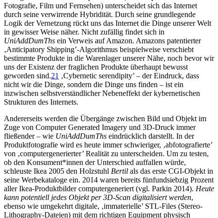
Fotografie, Film und Fernsehen) unterscheidet sich das Internet
durch seine verwirrende Hybridität. Durch seine grundlegende
Logik der Vernetzung rückt uns das Internet die Dinge unserer Welt
in gewisser Weise näher. Nicht zufällig findet sich in
UniAddDumThs
ein Verweis auf Amazon. Amazons patentierter
‚Anticipatory Shipping’-Algorithmus beispielweise verschiebt
bestimmte Produkte in die Warenlager unserer Nähe, noch bevor wir
uns der Existenz der fraglichen Produkte überhaupt bewusst
geworden sind.
21
‚Cybernetic serendipity’ – der Eindruck, dass
nicht wir die Dinge, sondern die Dinge uns finden – ist ein
inzwischen selbstverständlicher Nebeneffekt der kybernetischen
Strukturen des Internets.
Andererseits werden die Übergänge zwischen Bild und Objekt im
Zuge von Computer Generated Imagery und 3D-Druck immer
fließender – wie
UniAddDumThs
eindrücklich darstellt. In der
Produktfotografie wird es heute immer schwieriger, ‚abfotografierte’
von ‚computergenerierter’ Realität zu unterscheiden. Um zu testen,
ob den Konsument*innen der Unterschied auffallen würde,
schleuste Ikea 2005 den Holzstuhl
Bertil
als das erste CGI-Objekt in
seine Werbekataloge ein. 2014 waren bereits fünfundsiebzig Prozent
aller Ikea-Produktbilder computergeneriert (vgl. Parkin 2014).
Heute
kann potentiell jedes Objekt per 3D-Scan digitalisiert werden
,
ebenso wie umgekehrt digitale, ‚immaterielle’ STL-Files (Stereo-
Lithography-Dateien) mit dem richtigen Equipment physisch