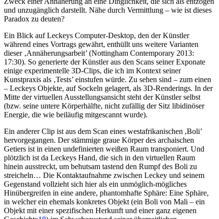
Zweck einer Annäherung an eine Dinglichkeit, die sich als entzogen
und unzugänglich darstellt. Nähe durch Vermittlung – wie ist dieses
Paradox zu deuten?
Ein Blick auf Leckeys Computer-Desktop, den der Künstler
während eines Vortrags gewährt, enthüllt uns weitere Varianten
dieser ‚Annäherungsarbeit’ (Nottingham Contemporary 2013:
17:30). So generierte der Künstler aus den Scans seiner Exponate
einige experimentelle 3D-Clips, die ich im Kontext seiner
Kunstpraxis als ‚Tests’ einstufen würde. Zu sehen sind – zum einen
– Leckeys Objekte, auf Sockeln gelagert, als 3D-Renderings. In der
Mitte der virtuellen Ausstellungsansicht steht der Künstler selbst
(bzw. seine untere Körperhälfte, nicht zufällig der Sitz libidinöser
Energie, die wie beiläufig mitgescannt wurde).
Ein anderer Clip ist aus dem Scan eines westafrikanischen ,Boli’
hervorgegangen. Der stämmige graue Körper des archaischen
Getiers ist in einen undefinierten weißen Raum transponiert. Und
plötzlich ist da Leckeys Hand, die sich in den virtuellen Raum
hinein ausstreckt, um behutsam tastend den Rumpf des Boli zu
streicheln… Die Kontaktaufnahme zwischen Leckey und seinem
Gegenstand vollzieht sich hier als ein unmöglich-mögliches
Hinübergreifen in eine andere, phantomhafte Sphäre: Eine Sphäre,
in welcher ein ehemals konkretes Objekt (ein Boli von Mali – ein
Objekt mit einer spezifischen Herkunft und einer ganz eigenen