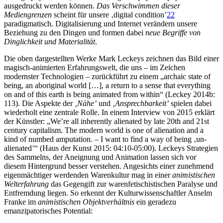
ausgedruckt werden können.
Das Verschwimmen dieser
Mediengrenzen
scheint für unsere ‚digital condition’
22
paradigmatisch. Digitalisierung und Internet verändern unsere
Beziehung zu den Dingen und formen dabei
neue Begriffe von
Dinglichkeit und Materialität
.
Die oben dargestellten Werke Mark Leckeys zeichnen das Bild einer
magisch-animierten Erfahrungswelt, die uns – im Zeichen
modernster Technologien – zurückführt zu einem „archaic state of
being, an aboriginal world […], a return to a sense that everything
on and of this earth is being animated from within“ (Leckey 2014b:
113). Die Aspekte der
‚Nähe’
und
‚Ansprechbarkeit’
spielen dabei
wiederholt eine zentrale Rolle. In einem Interview von 2015 erklärt
der Künstler: „We’re all inherently alienated by late 20th and 21st
century capitalism. The modern world is one of alienation and a
kind of numbed amputation. – I want to find a way of being ‚un-
alienated’“ (Haus der Kunst 2015: 04:10-05:00). Leckeys Strategien
des Sammelns, der Aneignung und Animation lassen sich vor
diesem Hintergrund besser verstehen. Angesichts einer zunehmend
eigenmächtiger werdenden Warenkultur mag in einer
animistischen
Welterfahrung
das Gegengift zur warenfetischistischen Paralyse und
Entfremdung liegen. So erkennt der Kulturwissenschaftler Anselm
Franke im
animistischen Objektverhältnis
ein geradezu
emanzipatorisches Potential: