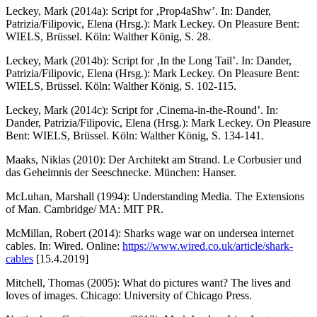
Leckey, Mark (2014a): Script for ‚Prop4aShw’. In: Dander,
Patrizia/Filipovic, Elena (Hrsg.): Mark Leckey. On Pleasure Bent:
WIELS, Brüssel. Köln: Walther König, S. 28.
Leckey, Mark (2014b): Script for ‚In the Long Tail’. In: Dander,
Patrizia/Filipovic, Elena (Hrsg.): Mark Leckey. On Pleasure Bent:
WIELS, Brüssel. Köln: Walther König, S. 102-115.
Leckey, Mark (2014c): Script for ‚Cinema-in-the-Round’. In:
Dander, Patrizia/Filipovic, Elena (Hrsg.): Mark Leckey. On Pleasure
Bent: WIELS, Brüssel. Köln: Walther König, S. 134-141.
Maaks, Niklas (2010): Der Architekt am Strand. Le Corbusier und
das Geheimnis der Seeschnecke. München: Hanser.
McLuhan, Marshall (1994): Understanding Media. The Extensions
of Man. Cambridge/ MA: MIT PR.
McMillan, Robert (2014): Sharks wage war on undersea internet
cables. In: Wired. Online:
https://www.wired.co.uk/article/shark-
cables
[15.4.2019]
Mitchell, Thomas (2005): What do pictures want? The lives and
loves of images. Chicago: University of Chicago Press.