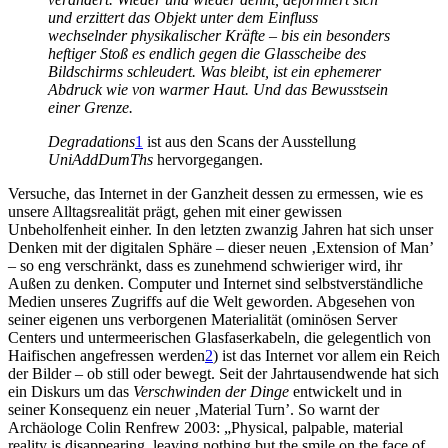
und erzittert das Objekt unter dem Einfluss
wechselnder physikalischer Kräfte – bis ein besonders
heftiger Stoß es endlich gegen die Glasscheibe des
Bildschirms schleudert. Was bleibt, ist ein ephemerer
Abdruck wie von warmer Haut. Und das Bewusstsein
einer Grenze.
Degradations
1
ist aus den Scans der Ausstellung
UniAddDumThs
hervorgegangen.
Versuche, das Internet in der Ganzheit dessen zu ermessen, wie es
unsere Alltagsrealität prägt, gehen mit einer gewissen
Unbeholfenheit einher. In den letzten zwanzig Jahren hat sich unser
Denken mit der digitalen Sphäre – dieser neuen ‚Extension of Man’
– so eng verschränkt, dass es zunehmend schwieriger wird, ihr
Außen zu denken. Computer und Internet sind selbstverständliche
Medien unseres Zugriffs auf die Welt geworden. Abgesehen von
seiner eigenen uns verborgenen Materialität (ominösen Server
Centers und untermeerischen Glasfaserkabeln, die gelegentlich von
Haifischen angefressen werden
2
) ist das Internet vor allem ein Reich
der Bilder – ob still oder bewegt. Seit der Jahrtausendwende hat sich
ein Diskurs um das
Verschwinden der Dinge
entwickelt und in
seiner Konsequenz ein neuer ‚Material Turn’. So warnt der
Archäologe Colin Renfrew 2003: „Physical, palpable, material
reality is disappearing, leaving nothing but the smile on the face of