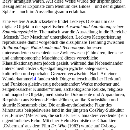
Bays’ arrangiert waren. Auf diese Weise wurde der ursprüngliche
Bezug seiner Exponate zum Medium des Bildes – und der digitalen
Sphäre – auch im Ausstellungsraum erfahrbar.
Eine weitere Ausdrucksebene findet Leckeys Diskurs um das
digitale Objekt in der spezifischen
Auswahl und Anordnung seiner
Sammlungsobjekte
. Thematisch war die Ausstellung in die Bereiche
‚Mensch/ Tier/ Maschine’ untergliedert. Leckeys Kategorisierung
reproduzierte damit vorgeblich die disziplinäre Trennung zwischen
Anthropologie, Naturkunde und Technologie
. Indessen
unterwanderten verschiedenste Zwitterwesen (Chimären, tierische
und anthropomorphe Maschinen) dieses vorgebliche
Klassifikationssystem jedoch gezielt, während das Nebeneinander
unterschiedlichster Objektgattungen jegliche kategorialen,
kulturellen und epochalen Grenzen verwischte. Nach Art einer
Wunderkammer
14
fanden sich Dinge unterschiedlicher Herkunft
und Funktion gleichwertig nebeneinander: Werke moderner und
zeitgenössischer Künstler*innen, archäologische Relikte, religiöse
und magische Objekte, medizinische Dokumente und Apparaturen,
Requisiten aus Science-Fiction-Filmen, antike Kuriositäten und
skurrile Konsumobjekte. Die antik-mythologische Figur des
Minotaurus beispielsweise fand in der jüngsten CosPlay-Subkultur
der ‚Furries’ (Menschen, die sich als Tier-Charaktere verkleiden) ein
eigentümliches Echo. Mit einer Helm-Requisite des Charakters
‚Cyberman’ aus dem Film
Dr. Who
(1963) wurde auf Cyborgs