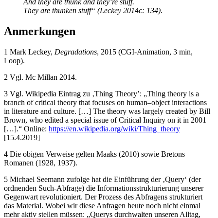
And they are thunk and they’re stuff.
They are thunken stuff“ (Leckey 2014c: 134).
Anmerkungen
1 Mark Leckey,
Degradations
, 2015 (CGI-Animation, 3 min,
Loop).
2 Vgl. Mc Millan 2014.
3 Vgl. Wikipedia Eintrag zu ‚Thing Theory’: „Thing theory is a
branch of critical theory that focuses on human–object interactions
in literature and culture. […] The theory was largely created by Bill
Brown, who edited a special issue of Critical Inquiry on it in 2001
[…].“ Online:
https://en.wikipedia.org/wiki/Thing_theory
[15.4.2019]
4 Die obigen Verweise gelten Maaks (2010) sowie Bretons
Romanen (1928, 1937).
5 Michael Seemann zufolge hat die Einführung der ‚Query‘ (der
ordnenden Such-Abfrage) die Informationsstrukturierung unserer
Gegenwart revolutioniert. Der Prozess des Abfragens strukturiert
das Material. Wobei wir diese Anfragen heute noch nicht einmal
mehr aktiv stellen müssen: „Querys durchwalten unseren Alltag,