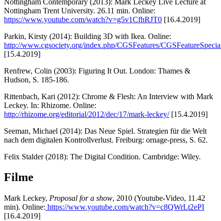
Nottingham Contemporary (2013): Mark Leckey Live Lecture at
Nottingham Trent University. 26.11 min. Online:
https://www.youtube.com/watch?v=g5v1CfhRJT0
[16.4.2019]
Parkin, Kirsty (2014): Building 3D with Ikea. Online:
http://www.cgsociety.org/index.php/CGSFeatures/CGSFeatureSpecia
[15.4.2019]
Renfrew, Colin (2003): Figuring It Out. London: Thames &
Hudson, S. 185-186.
Rittenbach, Kari (2012): Chrome & Flesh: An Interview with Mark
Leckey. In: Rhizome. Online:
http://rhizome.org/editorial/2012/dec/17/mark-leckey/
[15.4.2019]
Seeman, Michael (2014): Das Neue Spiel. Strategien für die Welt
nach dem digitalen Kontrollverlust. Freiburg: ornage-press, S. 62.
Felix Stalder (2018): The Digital Condition. Cambridge: Wiley.
Filme
Mark Leckey,
Proposal for a show
, 2010 (Youtube-Video, 11.42
min). Online:
https://www.youtube.com/watch?v=c8QWrLt2ePI
[16.4.2019]