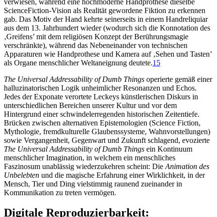
verwiesen, während eine hochmoderne Handprothese dieselbe
ScienceFiction-Vision als Realität gewordene Fiktion zu erkennen
gab. Das Motiv der Hand kehrte seinerseits in einem Handreliquiar
aus dem 13. Jahrhundert wieder (wodurch sich die Konnotation des
‚Greifens’ mit dem religiösen Konzept der Berührungsmagie
verschränkte), während das Nebeneinander von technischen
Apparaturen wie Handprothese und Kamera auf ‚Sehen und Tasten’
als Organe menschlicher Weltaneignung deutete.
15
The Universal Addressability of Dumb Things
operierte gemäß einer
halluzinatorischen Logik unheimlicher Resonanzen und Echos.
Jedes der Exponate verortete Leckeys künstlerischen Diskurs in
unterschiedlichen Bereichen unserer Kultur und vor dem
Hintergrund einer schwindelerregenden historischen Zeitentiefe.
Brücken zwischen alternativen Epistemologien (Science Fiction,
Mythologie, fremdkulturelle Glaubenssysteme, Wahnvorstellungen)
sowie Vergangenheit, Gegenwart und Zukunft schlagend, evozierte
The Universal Addressability of Dumb Things
ein Kontinuum
menschlicher Imagination, in welchem ein menschliches
Faszinosum unablässig wiederzukehren scheint: Die
Animation des
Unbelebten
und die magische Erfahrung einer Wirklichkeit, in der
Mensch, Tier und Ding vielstimmig raunend zueinander in
Kommunikation zu treten vermögen.
Digitale Reproduzierbarkeit: