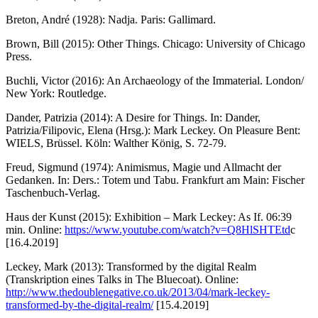
Breton, André (1928): Nadja. Paris: Gallimard.
Brown, Bill (2015): Other Things. Chicago: University of Chicago
Press.
Buchli, Victor (2016): An Archaeology of the Immaterial. London/
New York: Routledge.
Dander, Patrizia (2014): A Desire for Things. In: Dander,
Patrizia/Filipovic, Elena (Hrsg.): Mark Leckey. On Pleasure Bent:
WIELS, Brüssel. Köln: Walther König, S. 72-79.
Freud, Sigmund (1974): Animismus, Magie und Allmacht der
Gedanken. In: Ders.: Totem und Tabu. Frankfurt am Main: Fischer
Taschenbuch-Verlag.
Haus der Kunst (2015): Exhibition – Mark Leckey: As If. 06:39
min. Online:
https://www.youtube.com/watch?v=Q8HlSHTEtd
c
[16.4.2019]
Leckey, Mark (2013): Transformed by the digital Realm
(Transkription eines Talks in The Bluecoat). Online:
http://www.thedoublenegative.co.uk/2013/04/mark-leckey-
transformed-by-the-digital-realm/
[15.4.2019]