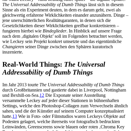
The Universal Addressability of Dumb Things
lässt sich in diesem
Sinne als ein Experiment deuten, in dem es darum geht, zwei als
gleichwertig erfahrene Wirklichkeiten einander anzunähern. Dinge –
jene unerschütterlichen Realitätsgaranten, in denen sich die
Gesetzlichkeiten dieser Wirklichkeiten greifbar konkretisieren –
fungieren hierbei wie
Bindeglieder
. In Hinblick auf unsere Frage
nach dem ‚digitalen Objekt’ soll im Folgenden betrachtet werden,
wie Leckey sein Projekt konkret umsetzte und das eigentümliche
Changieren
seiner Dinge zwischen den Sphären kuratorisch
inszenierte.
Real-World Things:
The Universal
Addressability of Dumb Things
Im Jahr 2013 tourte
The Universal Addressability of Dumb Things
durch Großbritannien und gastierte dabei in Liverpool, Nottingham
und Bexhill-on-Sea.
12
Die Exponate seiner Ausstellung
versammelte Leckey auf jeder dieser Stationen in bühnenhaften
Settings, welche den Photoshop-Collagen zum Verwechseln ähnlich
sahen, und die der Künstler auf seinem Computer konzeptualisiert
hatte.
13
Wie in Foto- oder Filmstudios waren Leckeys Objekte auf
Podesten gelagert, welche ihrerseits vor fotografisch bedruckten
Leinwänden, Greenscreens sowie blauen oder roten ‚Chroma Key