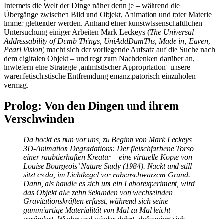
Internets die Welt der Dinge näher denn je – während die
Übergänge zwischen Bild und Objekt, Animation und toter Materie
immer gleitender werden. Anhand einer kunstwissenschaftlichen
Untersuchung einiger Arbeiten Mark Leckeys (
The Universal
Addressability of Dumb Things, UniAddDumThs, Made in‚ Eaven,
Pearl Vision
) macht sich der vorliegende Aufsatz auf die Suche nach
dem digitalen Objekt – und regt zum Nachdenken darüber an,
inwiefern eine Strategie ,animistischer Appropriation‘ unsere
warenfetischistische Entfremdung emanzipatorisch einzuholen
vermag.
Prolog: Von den Dingen und ihrem
Verschwinden
Da hockt es nun vor uns, zu Beginn von Mark Leckeys
3D-Animation Degradations: Der fleischfarbene Torso
einer raubtierhaften Kreatur – eine virtuelle Kopie von
Louise Bourgeois’ Nature Study (1984). Nackt und still
sitzt es da, im Lichtkegel vor rabenschwarzem Grund.
Dann, als handle es sich um ein Laborexperiment, wird
das Objekt alle zehn Sekunden von wechselnden
Gravitationskräften erfasst, während sich seine
gummiartige Materialität von Mal zu Mal leicht
verändert. Wieder und wieder dehnt, deformiert sich