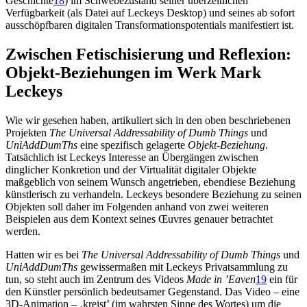
Geschichte
18
) im Schwebezustand seiner überzeitlichen
Verfügbarkeit (als Datei auf Leckeys Desktop) und seines ab sofort
ausschöpfbaren digitalen Transformationspotentials manifestiert ist.
Zwischen Fetischisierung und Reflexion:
Objekt-Beziehungen im Werk Mark
Leckeys
Wie wir gesehen haben, artikuliert sich in den oben beschriebenen
Projekten
The Universal Addressability of Dumb Things
und
UniAddDumThs
eine spezifisch gelagerte
Objekt-Beziehung
.
Tatsächlich ist Leckeys Interesse an Übergängen zwischen
dinglicher Konkretion und der Virtualität digitaler Objekte
maßgeblich von seinem Wunsch angetrieben, ebendiese Beziehung
künstlerisch zu verhandeln. Leckeys besondere Beziehung zu seinen
Objekten soll daher im Folgenden anhand von zwei weiteren
Beispielen aus dem Kontext seines Œuvres genauer betrachtet
werden.
Hatten wir es bei
The Universal Addressability of Dumb Things
und
UniAddDumThs
gewissermaßen mit Leckeys Privatsammlung zu
tun, so steht auch im Zentrum des Videos
Made in ’Eaven
19
ein für
den Künstler persönlich bedeutsamer Gegenstand. Das Video – eine
3D-Animation – ‚kreist’ (im wahrsten Sinne des Wortes) um die