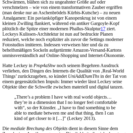
Schwärmen, blähen sich zu ungeahnter Größe auf oder
verschmelzen – wie von einem transformativen Zauber ergriffen
(man denke nur an Aschenbrödels Kürbis-Kutsche) – zu neuen
Amalgamen: Ein pavianköpfiger Kanopenkrug ist von einem
kleinen Zwilling flankiert, während ein antiker Gargoyle-Kopf
plötzlich die Spitze einer modernen Phallus-Skulptur
17
ziert.
Leckeys Kulissen-Architektur ist nun auf bedruckte Planen
reduziert, welche noch expliziter als zuvor die Settings moderner
Fotostudios imitieren. Indessen verweisen hier und da zu
behelfsmäßigen Sockeln aufgetürmte Amazon-Versand-Kartons
unmissverständlich auf Online-Shopping und Internet-Ökonomie.
Hatte Leckey in
Prop4aShw
noch seinem Begehren Ausdruck
verliehen, den Dingen des Internets die Qualität von ‚Real-World
Things’ zurückzugeben, so kündet
UniAddDumThs
in der Tat von
einem gegensätzlichen Impuls: Immer wieder lässt Leckey seine
Objekte über die Schwelle zwischen materiell und digital tanzen.
„There’s a problem I have with real world objects…
they’re in a dimension that I no longer feel comfortable
with“, so der Künstler. „I have to find something to be
able to mediate between me and that thing, then I can
kind of get closer to it […]” (Leckey 2013).
Die
mediale Brechung des Objekts
dient in diesem Sinne dem