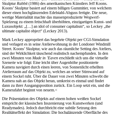
Skulptur
Rabbit
(1986) des amerikanischen Künstlers Jeff Koons.
Koons’ Skulptur basiert auf einem billigen Gummitier, von welchem
dieser einen hochglänzenden Edelstahl-Abguss fertigte. Die neue,
wertige Materialität machte das massenproduzierte Wegwerf-
Spielzeug zu einem fetischhaft überhöhten, einzigartigen Kunst- und
Luxusobjekt: „[…] an idol of consumer capitalism“, so Leckey „the
ultimate capitalist object“ (Leckey 2013).
Mark Leckey appropriiert das begehrte Objekt per CGI-Simulation
und verlagert es in seine Atelierwohnung in der Londoner Windmill
Street. Koons’ Skulptur, wie auch das räumliche Setting des Ateliers,
sind der Wirklichkeit täuschend realistisch nachempfunden. In den
zwei Minuten von
Made in ’Eaven
erschließt sich uns die virtuelle
Szenerie wie folgt: Eine leicht über Augenhöhe positionierte
Kamera navigiert durch einen leeren, von Sonnenlicht erhellten
Atelierraum auf das Objekt zu, welches an seiner Stirnwand auf
einem Sockel ruht. Über die Dauer von zwei Minuten schwebt die
Kamera nah an das Objekt heran, umkreist es einmal und findet
dann zu ihrer Ausgangsposition zurück. Ein Loop setzt ein, und die
Kamerafahrt beginnt von neuem.<
Die Präsentation des Objekts auf einem hohen weißen Sockel
entspricht der klassischen Inszenierung von Kunstwerken (und
Readymades). Jedoch durchbricht eine subtile Setzung den
Realitätseffekt der Simulation: Die hochglänzende Oberfläche des