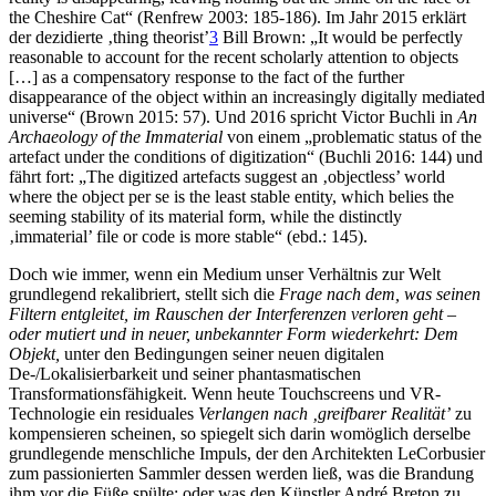
the Cheshire Cat“ (Renfrew 2003: 185-186). Im Jahr 2015 erklärt
der dezidierte ‚thing theorist’
3
Bill Brown: „It would be perfectly
reasonable to account for the recent scholarly attention to objects
[…] as a compensatory response to the fact of the further
disappearance of the object within an increasingly digitally mediated
universe“ (Brown 2015: 57). Und 2016 spricht Victor Buchli in
An
Archaeology of the Immaterial
von einem „problematic status of the
artefact under the conditions of digitization“ (Buchli 2016: 144) und
fährt fort: „The digitized artefacts suggest an ‚objectless’ world
where the object per se is the least stable entity, which belies the
seeming stability of its material form, while the distinctly
‚immaterial’ file or code is more stable“ (ebd.: 145).
Doch wie immer, wenn ein Medium unser Verhältnis zur Welt
grundlegend rekalibriert, stellt sich die
Frage nach dem, was seinen
Filtern entgleitet, im Rauschen der Interferenzen verloren geht –
oder mutiert und in neuer, unbekannter Form wiederkehrt: Dem
Objekt,
unter den Bedingungen seiner neuen digitalen
De-/Lokalisierbarkeit und seiner phantasmatischen
Transformationsfähigkeit. Wenn heute Touchscreens und VR-
Technologie ein residuales
Verlangen nach ‚greifbarer Realität’
zu
kompensieren scheinen, so spiegelt sich darin womöglich derselbe
grundlegende menschliche Impuls, der den Architekten LeCorbusier
zum passionierten Sammler dessen werden ließ, was die Brandung
ihm vor die Füße spülte; oder was den Künstler André Breton zu