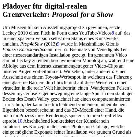
Plädoyer für digital-realen
Grenzverkehr:
Proposal for a Show
Um Museen für sein Ausstellungsprojekt zu gewinnen, setzte
Leckey 2010 einen Pitch in Form eines YouTube-Videos
8
auf, das
in einer späteren Version selbst den Status eines Kunstwerks
annahm.
Prop4aShw
(2013)
9
wurde in Massimiliano Gionis
Palazzo Enciclopedico
auf der 55. Biennale von Venedig als Teil
einer messestandartigen Installation gezeigt. Im genannten Video
stimmt Leckey zu einem beschwörenden Monolog an, während eine
Abfolge aus dem Internet zusammengetragener Video-Clips an
unseren Augen vorbeiflimmert. Wir sehen, unter anderem: Einen
Ausschnitt aus einem Toyota-Werbespot, in welchem das Fahrzeug
eine gläserne Barriere durchbricht und auf diese Weise von einer
virtuellen in die reale Welt hinübertritt; einen ‚Wandernden Felsen‘,
dessen mysteriöse Eigenbewegung eine lange Spur in den staubigen
Boden des Death Valley gezeichnet hat; einen computeranimierten
Turnschuh, der kaum merklich atmend von einem unheimlichen
Eigenleben beseelt scheint; und das 3D-Modell einer Hand, die
noch im Prozess ihres Renderings spielerisch ihren Greifreflex
erprobt.
10
Abschließend konkretisiert der Künstler sein
kuratorisches Konzept mittels einer Photoshop-Collage, welche
einige mögliche Exponate seiner Installation vor grünem Grund als