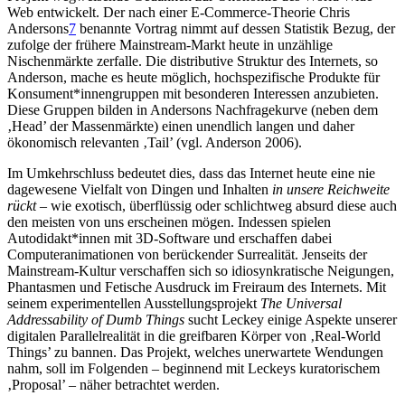
Web entwickelt. Der nach einer E-Commerce-Theorie Chris
Andersons
7
benannte Vortrag nimmt auf dessen Statistik Bezug, der
zufolge der frühere Mainstream-Markt heute in unzählige
Nischenmärkte zerfalle. Die distributive Struktur des Internets, so
Anderson, mache es heute möglich, hochspezifische Produkte für
Konsument*innengruppen mit besonderen Interessen anzubieten.
Diese Gruppen bilden in Andersons Nachfragekurve (neben dem
‚Head’ der Massenmärkte) einen unendlich langen und daher
ökonomisch relevanten ‚Tail’ (vgl. Anderson 2006).
Im Umkehrschluss bedeutet dies, dass das Internet heute eine nie
dagewesene Vielfalt von Dingen und Inhalten
in unsere Reichweite
rückt
– wie exotisch, überflüssig oder schlichtweg absurd diese auch
den meisten von uns erscheinen mögen. Indessen spielen
Autodidakt*innen mit 3D-Software und erschaffen dabei
Computeranimationen von berückender Surrealität. Jenseits der
Mainstream-Kultur verschaffen sich so idiosynkratische Neigungen,
Phantasmen und Fetische Ausdruck im Freiraum des Internets. Mit
seinem experimentellen Ausstellungsprojekt
The Universal
Addressability of Dumb Things
sucht Leckey einige Aspekte unserer
digitalen Parallelrealität in die greifbaren Körper von ‚Real-World
Things’ zu bannen. Das Projekt, welches unerwartete Wendungen
nahm, soll im Folgenden – beginnend mit Leckeys kuratorischem
‚Proposal’ – näher betrachtet werden.