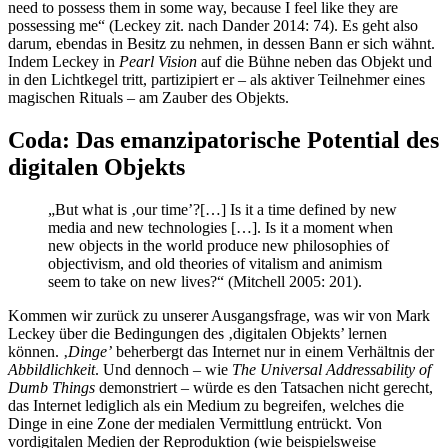
need to possess them in some way, because I feel like they are
possessing me“ (Leckey zit. nach Dander 2014: 74). Es geht also
darum, ebendas in Besitz zu nehmen, in dessen Bann er sich wähnt.
Indem Leckey in
Pearl Vision
auf die Bühne neben das Objekt und
in den Lichtkegel tritt, partizipiert er – als aktiver Teilnehmer eines
magischen Rituals – am Zauber des Objekts.
Coda: Das emanzipatorische Potential des
digitalen Objekts
„But what is ‚our time’?[…] Is it a time defined by new
media and new technologies […]. Is it a moment when
new objects in the world produce new philosophies of
objectivism, and old theories of vitalism and animism
seem to take on new lives?“ (Mitchell 2005: 201).
Kommen wir zurück zu unserer Ausgangsfrage, was wir von Mark
Leckey über die Bedingungen des ‚digitalen Objekts’ lernen
können. ‚
Dinge’
beherbergt das Internet nur in einem Verhältnis der
Abbildlichkeit
. Und dennoch – wie
The Universal Addressability of
Dumb Things
demonstriert – würde es den Tatsachen nicht gerecht,
das Internet lediglich als ein Medium zu begreifen, welches die
Dinge in eine Zone der medialen Vermittlung entrückt. Von
vordigitalen Medien der Reproduktion (wie beispielsweise