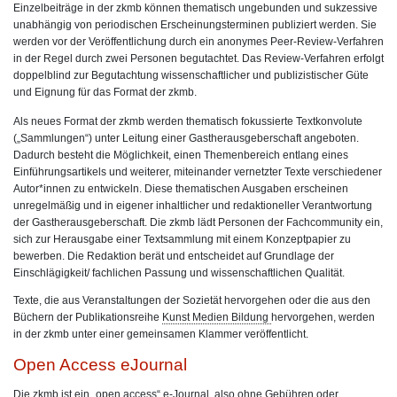
Einzelbeiträge in der zkmb können thematisch ungebunden und sukzessive
unabhängig von periodischen Erscheinungsterminen publiziert werden. Sie
werden vor der Veröffentlichung durch ein anonymes Peer-Review-Verfahren
in der Regel durch zwei Personen begutachtet. Das Review-Verfahren erfolgt
doppelblind zur Begutachtung wissenschaftlicher und publizistischer Güte
und Eignung für das Format der zkmb.
best
online
Als neues Format der zkmb werden thematisch fokussierte Textkonvolute
swiss
shopping
(„Sammlungen“) unter Leitung einer Gastherausgeberschaft angeboten.
made
from
Dadurch besteht die Möglichkeit, einen Themenbereich entlang eines
fake
a
Einführungsartikels und weiterer, miteinander vernetzter Texte verschiedener
breitling
great
Autor*innen zu entwickeln. Diese thematischen Ausgaben erscheinen
for
selection
unregelmäßig und in eigener inhaltlicher und redaktioneller Verantwortung
cheap.
at
der Gastherausgeberschaft. Die zkmb lädt Personen der Fachcommunity ein,
replica
sich zur Herausgabe einer Textsammlung mit einem Konzeptpapier zu
de
bewerben. Die Redaktion berät und entscheidet auf Grundlage der
relojes
.
Einschlägigkeit/ fachlichen Passung und wissenschaftlichen Qualität.
Texte, die aus Veranstaltungen der Sozietät hervorgehen oder die aus den
Büchern der Publikationsreihe
Kunst Medien Bildung
hervorgehen, werden
in der zkmb unter einer gemeinsamen Klammer veröffentlicht.
Open Access eJournal
Die zkmb ist ein „open access“ e-Journal, also ohne Gebühren oder