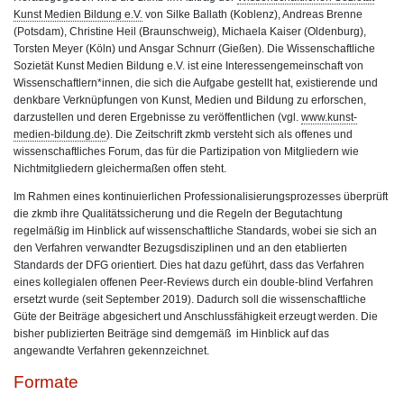
Kunst Medien Bildung e.V.
von Silke Ballath (Koblenz), Andreas Brenne
(Potsdam), Christine Heil (Braunschweig), Michaela Kaiser (Oldenburg),
Torsten Meyer (Köln) und Ansgar Schnurr (Gießen). Die Wissenschaftliche
Sozietät Kunst Medien Bildung e.V. ist eine Interessengemeinschaft von
Wissenschaftlern*innen, die sich die Aufgabe gestellt hat, existierende und
denkbare Verknüpfungen von Kunst, Medien und Bildung zu erforschen,
darzustellen und deren Ergebnisse zu veröffentlichen (vgl.
www.kunst-
medien-bildung.de
). Die Zeitschrift zkmb versteht sich als offenes und
wissenschaftliches Forum, das für die Partizipation von Mitgliedern wie
Nichtmitgliedern gleichermaßen offen steht.
Im Rahmen eines kontinuierlichen Professionalisierungsprozesses überprüft
die zkmb ihre Qualitätssicherung und die Regeln der Begutachtung
regelmäßig im Hinblick auf wissenschaftliche Standards, wobei sie sich an
den Verfahren verwandter Bezugsdisziplinen und an den etablierten
Standards der DFG orientiert. Dies hat dazu geführt, dass das Verfahren
eines kollegialen offenen Peer-Reviews durch ein double-blind Verfahren
ersetzt wurde (seit September 2019). Dadurch soll die wissenschaftliche
Güte der Beiträge abgesichert und Anschlussfähigkeit erzeugt werden. Die
bisher publizierten Beiträge sind demgemäß im Hinblick auf das
angewandte Verfahren gekennzeichnet.
Formate