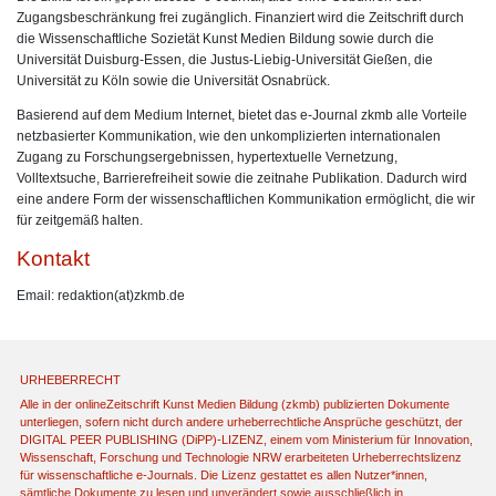
Zugangsbeschränkung frei zugänglich. Finanziert wird die Zeitschrift durch
die Wissenschaftliche Sozietät Kunst Medien Bildung sowie durch die
Universität Duisburg-Essen, die Justus-Liebig-Universität Gießen, die
Universität zu Köln sowie die Universität Osnabrück.
Basierend auf dem Medium Internet, bietet das e-Journal zkmb alle Vorteile
netzbasierter Kommunikation, wie den unkomplizierten internationalen
Zugang zu Forschungsergebnissen, hypertextuelle Vernetzung,
Volltextsuche, Barrierefreiheit sowie die zeitnahe Publikation. Dadurch wird
eine andere Form der wissenschaftlichen Kommunikation ermöglicht, die wir
für zeitgemäß halten.
Kontakt
Email: redaktion(at)zkmb.de
URHEBERRECHT
Alle in der onlineZeitschrift Kunst Medien Bildung (zkmb) publizierten Dokumente
unterliegen, sofern nicht durch andere urheberrechtliche Ansprüche geschützt, der
DIGITAL PEER PUBLISHING (DiPP)-LIZENZ, einem vom Ministerium für Innovation,
Wissenschaft, Forschung und Technologie NRW erarbeiteten Urheberrechtslizenz
für wissenschaftliche e-Journals. Die Lizenz gestattet es allen Nutzer*innen,
sämtliche Dokumente zu lesen und unverändert sowie ausschließlich in