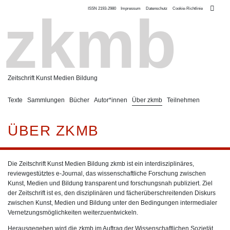
ISSN 2193-2980
Impressum
Datenschutz
Cookie-Richtlinie
zkmb
Zeitschrift Kunst Medien Bildung
Texte
Sammlungen
Bücher
Autor*innen
Über zkmb
Teilnehmen
ÜBER ZKMB
Die Zeitschrift Kunst Medien Bildung zkmb ist ein interdisziplinäres,
reviewgestütztes e-Journal, das wissenschaftliche Forschung zwischen
Kunst, Medien und Bildung transparent und forschungsnah publiziert. Ziel
der Zeitschrift ist es, den disziplinären und fächerüberschreitenden Diskurs
zwischen Kunst, Medien und Bildung unter den Bedingungen intermedialer
Vernetzungsmöglichkeiten weiterzuentwickeln.
Herausgegeben wird die zkmb im Auftrag der
Wissenschaftlichen Sozietät