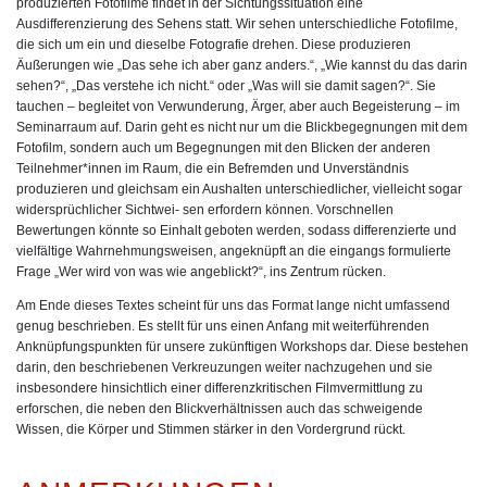
produzierten Fotofilme findet in der Sichtungssituation eine
Ausdifferenzierung des Sehens statt. Wir sehen unterschiedliche Fotofilme,
die sich um ein und dieselbe Fotografie drehen. Diese produzieren
Äußerungen wie „Das sehe ich aber ganz anders.“, „Wie kannst du das darin
sehen?“, „Das verstehe ich nicht.“ oder „Was will sie damit sagen?“. Sie
tauchen – begleitet von Verwunderung, Ärger, aber auch Begeisterung – im
Seminarraum auf. Darin geht es nicht nur um die Blickbegegnungen mit dem
Fotofilm, sondern auch um Begegnungen mit den Blicken der anderen
Teilnehmer*innen im Raum, die ein Befremden und Unverständnis
produzieren und gleichsam ein Aushalten unterschiedlicher, vielleicht sogar
widersprüchlicher Sichtwei- sen erfordern können. Vorschnellen
Bewertungen könnte so Einhalt geboten werden, sodass differenzierte und
vielfältige Wahrnehmungsweisen, angeknüpft an die eingangs formulierte
Frage „Wer wird von was wie angeblickt?“, ins Zentrum rücken.
Am Ende dieses Textes scheint für uns das Format lange nicht umfassend
genug beschrieben. Es stellt für uns einen Anfang mit weiterführenden
Anknüpfungspunkten für unsere zukünftigen Workshops dar. Diese bestehen
darin, den beschriebenen Verkreuzungen weiter nachzugehen und sie
insbesondere hinsichtlich einer differenzkritischen Filmvermittlung zu
erforschen, die neben den Blickverhältnissen auch das schweigende
Wissen, die Körper und Stimmen stärker in den Vordergrund rückt.