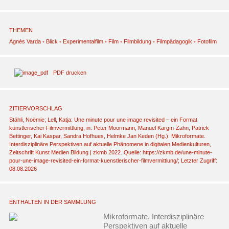
THEMEN
Agnès Varda
◦
Blick
◦
Experimentalfilm
◦
Film
◦
Filmbildung
◦
Filmpädagogik
◦
Fotofilm
PDF drucken
ZITIERVORSCHLAG
Stähli, Noëmie; Lell, Katja: Une minute pour une image revisited – ein Format
künstlerischer Filmvermittlung, in: Peter Moormann, Manuel Kargın-Zahn, Patrick
Bettinger, Kai Kaspar, Sandra Hofhues, Helmke Jan Keden (Hg.): Mikroformate.
Interdisziplinäre Perspektiven auf aktuelle Phänomene in digitalen Medienkulturen,
Zeitschrift Kunst Medien Bildung | zkmb 2022. Quelle: https://zkmb.de/une-minute-
pour-une-image-revisited-ein-format-kuenstlerischer-filmvermittlung/; Letzter Zugriff:
08.08.2026
ENTHALTEN IN DER SAMMLUNG
Mikroformate. Interdisziplinäre
Perspektiven auf aktuelle