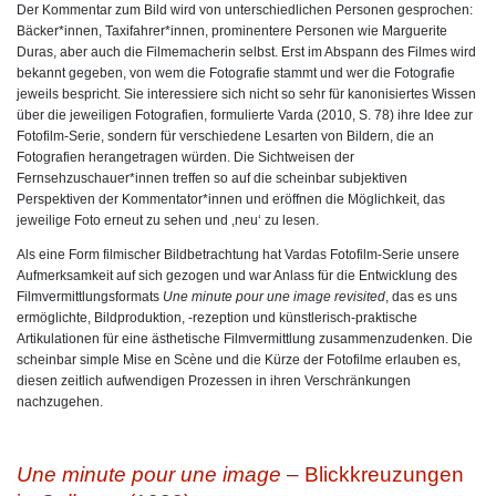
Der Kommentar zum Bild wird von unterschiedlichen Personen gesprochen:
Bäcker*innen, Taxifahrer*innen, prominentere Personen wie Marguerite
Duras, aber auch die Filmemacherin selbst. Erst im Abspann des Filmes wird
bekannt gegeben, von wem die Fotografie stammt und wer die Fotografie
jeweils bespricht. Sie interessiere sich nicht so sehr für kanonisiertes Wissen
über die jeweiligen Fotografien, formulierte Varda (2010, S. 78) ihre Idee zur
Fotofilm-Serie, sondern für verschiedene Lesarten von Bildern, die an
Fotografien herangetragen würden. Die Sichtweisen der
Fernsehzuschauer*innen treffen so auf die scheinbar subjektiven
Perspektiven der Kommentator*innen und eröffnen die Möglichkeit, das
jeweilige Foto erneut zu sehen und ,neu‘ zu lesen.
Als eine Form filmischer Bildbetrachtung hat Vardas Fotofilm-Serie unsere
Aufmerksamkeit auf sich gezogen und war Anlass für die Entwicklung des
Filmvermittlungsformats
Une minute pour une image revisited
, das es uns
ermöglichte, Bildproduktion, -rezeption und künstlerisch-praktische
Artikulationen für eine ästhetische Filmvermittlung zusammenzudenken. Die
scheinbar simple Mise en Scène und die Kürze der Fotofilme erlauben es,
diesen zeitlich aufwendigen Prozessen in ihren Verschränkungen
nachzugehen.
Une minute pour une image
– Blickkreuzungen