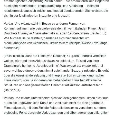
dramaturgischen Zuspitzung zu tun haben – sie produzieren kein Begehren
nach dem Kommenden, keine dramaturgische Auflösung –, vielmehr
resultieren sie aus sich zeitlich und medial überlagernden Sichtweisen, die
sich in der fotofilmischen Inszenierung kreuzen.
Vardas
Une minute
steht in Bezug zu anderen Formen von
Kommentarfilmen, wie beispielsweise den filmvermittelnden Filmen Jean
Douchets
Image par Image
ebenfalls aus den 1980er-Jahren (Baute o. J.).
Wie Michael Baute feststellt, handelt es sich hier zunächst um
Modellanalysen von westlichen Filmklassikern (beispielsweise Fritz Langs
Metropolis
).
„Es ist nicht so, dass die Filme [von Douchet; K.L.] den Eindruck vermitteln
wollen, während ihres Ablaufs etwas zu entdecken. Es sind von ihrer
Dramaturgie her keine ,Abenteuerfilme‘. Was
Image par Image
zeigt, ist
zuvor wohlgeordnet worden, nimmt aufeinander Bezug, strukturiert. Es geht
über die Auseinandersetzung und Interpreta- tion einzelner kanonischer
Filme darum, vom Besonderen des behandelten Films her allgemeine
Strukturen und Analysemethoden filmischer Artikulation aufzubereiten.“
(Baute o. J.)
Vardas
Une minute
unterscheidet sich von den genannten Filmen nicht nur
durch die ungewöhnliche Kürze und zielt auch nicht auf eine geordnete
Filmanalyse ab, mit dem Ziel die Fotografie besser zu verstehen, sondern
bietet eine Folie, durch die Verkreuzungen und Überlagerungen differenter