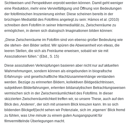
Sichtweisen und Perspektiven erprobt werden können. Damit geht weniger
eine Reduktion, mehr eine Vervielfältigung und Öffnung von Bedeutungen
der fotofilmischen Inszenierung einher. Diese scheinen bereits in der
brüchigen Medialität des Fotofilms angelegt zu sein: Hámos et al. (2010)
schreiben dem Fotofilm in seiner Intermedialität zu, Zwischenräume zu
ermöglichen, in denen sich dialogisch Imaginationen bilden können:
„Diese Zwischenräume im Fotofilm sind von ebenso großer Bedeutung wie
die stehen- den Bilder selbst. Wir spüren die Abwesenheit von etwas, die
leeren Stellen, die sich als Freiräume erweisen, sobald wir sie mit
Assoziationen füllen.“ (Ebd., S. 15)
Diese assoziativen Verknüpfungen basieren aber nicht nur auf aktuellen
Wahrnehmungen, sondern können als eingebunden in biografische
Erfahrungs- und gesellschaftliche Machtzusammenhänge verstanden
werden. Bezüge zu erinnerten Bildern, kollektiven Bildgedächtnissen,
subjektiven Bilderfahrungen, erlernten bildanalytischen Betrachtungsweisen
vermischen sich in der Zwischenräumlichkeit des Fotofilms. In dieser
skizzierten Zwischenräumlichkeit treffen wir, so unsere These, auch auf den
Blick des ‚Anderen‘, der sich mit unserem Blick kreuzen kann. Im so sich
bildenden Blickgef(l)echt sehen wir Potenziale, sich im ‚eigenen‘ Blick fremd
zu fühlen, was
Une minute
zu einem guten Ausgangspunkt für
filmvermittelnde Überlegungen macht.