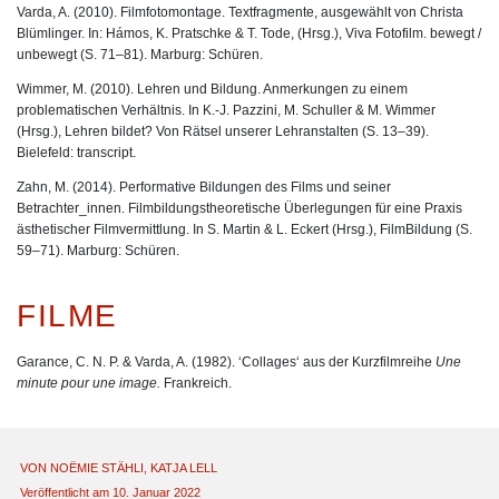
Varda, A. (2010). Filmfotomontage. Textfragmente, ausgewählt von Christa
Blümlinger. In: Hámos, K. Pratschke & T. Tode, (Hrsg.), Viva Fotofilm. bewegt /
unbewegt (S. 71–81). Marburg: Schüren.
Wimmer, M. (2010). Lehren und Bildung. Anmerkungen zu einem
problematischen Verhältnis. In K.-J. Pazzini, M. Schuller & M. Wimmer
(Hrsg.), Lehren bildet? Von Rätsel unserer Lehranstalten (S. 13–39).
Bielefeld: transcript.
Zahn, M. (2014). Performative Bildungen des Films und seiner
Betrachter_innen. Filmbildungstheoretische Überlegungen für eine Praxis
ästhetischer Filmvermittlung. In S. Martin & L. Eckert (Hrsg.), FilmBildung (S.
59–71). Marburg: Schüren.
FILME
Garance, C. N. P. & Varda, A. (1982). ‘Collages‘ aus der Kurzfilmreihe
Une
minute pour une image.
Frankreich.
VON
NOËMIE STÄHLI
,
KATJA LELL
Veröffentlicht am 10. Januar 2022