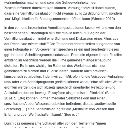
wahrnehmbar machen und somit die Sehgewohnheiten der
Zuschauer*innen durchkreuzen können. Vorausgesetzt ist dabei zudem,
dass eine Vermittlungssituation nicht zwangsläufig zu Bildung führt, sondern
,nur‘ Möglichkeiten für Bildungsmomente eröffnen kann (Wimmer 2010).
In den von uns inszenierten Vermittlungssituationen lassen wir uns von den
beschriebenen Erfahrungen mit
Une minute
leiten. Zu Beginn der
Vermittlungssituation findet eine Sichtung und Diskussion eines Films aus
[4]
der Reihe
Une minute
statt.
Die Teilnehmer*innen stellen ausgehend von
einer Fotografie ein Voiceover her, sprechen es ein und bearbeiten dieses
ggf. in einem Schnittprogramm, sodass am Ende ein eigener kurzer Fotofilm
entsteht. Im Anschluss werden die Filme gemeinsam angeschaut und
diskutiert. Es ist uns wichtig, im Rahmen des Workshops nicht nur
gemeinsam zu sichten und zu diskutieren, sondern auch praktisch-
künstlerisch zu arbeiten. Indem wir zum Mikrofon für die Voiceover-Aufnahme
und/ oder zum Schnittprogramm greifen, können wir auf eine affektive Weise
ergriffen werden, die sich abseits sprachlich orientierter Reflexions- und
Artikulationsformen bewegt. Essayfilme als „praktische Filmkritik“ (Baute
2014, S. 194) können Formen medialer Selbstreflexion und einer
spezifischen Art der Wissensproduktion befördern, die als „audiovisuelle
Forschung […] eine Sensibilisierung für die „Medialität von Wissen und
Erfahrung über Welt“ schaffen [kann].“ (Bee o. J.)
Durch das gemeinsame Schauen aller von den Teilnehmer*innen