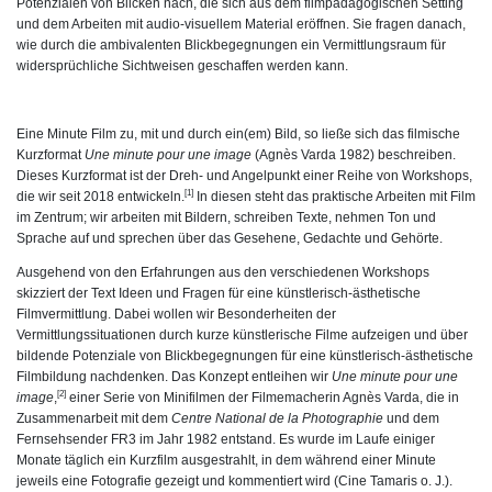
Potenzialen von Blicken nach, die sich aus dem filmpädagogischen Setting
und dem Arbeiten mit audio-visuellem Material eröffnen. Sie fragen danach,
wie durch die ambivalenten Blickbegegnungen ein Vermittlungsraum für
widersprüchliche Sichtweisen geschaffen werden kann.
Eine Minute Film zu, mit und durch ein(em) Bild, so ließe sich das filmische
Kurzformat
Une minute pour une image
(Agnès Varda 1982) beschreiben.
Dieses Kurzformat ist der Dreh- und Angelpunkt einer Reihe von Workshops,
[1]
die wir seit 2018 entwickeln.
In diesen steht das praktische Arbeiten mit Film
im Zentrum; wir arbeiten mit Bildern, schreiben Texte, nehmen Ton und
Sprache auf und sprechen über das Gesehene, Gedachte und Gehörte.
Ausgehend von den Erfahrungen aus den verschiedenen Workshops
skizziert der Text Ideen und Fragen für eine künstlerisch-ästhetische
Filmvermittlung. Dabei wollen wir Besonderheiten der
Vermittlungssituationen durch kurze künstlerische Filme aufzeigen und über
bildende Potenziale von Blickbegegnungen für eine künstlerisch-ästhetische
Filmbildung nachdenken. Das Konzept entleihen wir
Une minute pour une
[2]
image
,
einer Serie von Minifilmen der Filmemacherin Agnès Varda, die in
Zusammenarbeit mit dem
Centre National de la Photographie
und dem
Fernsehsender FR3 im Jahr 1982 entstand. Es wurde im Laufe einiger
Monate täglich ein Kurzfilm ausgestrahlt, in dem während einer Minute
jeweils eine Fotografie gezeigt und kommentiert wird (Cine Tamaris o. J.).