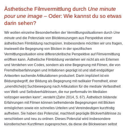
Ästhetische Filmvermittlung durch
Une minute
pour une image
– Oder: Wie kannst du so etwas
darin sehen?
Wir wollen einzelne Besonderheiten der Vermittlungssituationen durch
Une
minute
und die Potenziale von Blickkreuzungen aus Perspektive einer
ästhetischen Filmbildung nachspüren. Insbesondere möchten wir uns fragen,
inwieweit die Begegnung von Blicken in der spezifischen
Vermittlungssituation eine differenzkritische Perspektive auf Filmvermittlung
eröffnen kann. Ästhetische Filmbildung verstehen wir nicht als ein Erlernen
und Verstehen von Codes, sondern als eine Begegnung mit Filmen, die von
Fremdheitserfahrungen und Irritationen geprägt ist und statt endgültiger
Antworten suchende Artikulationen produziert. Darin impliziert ist ein
Bildungsbegriff, der Bildung als Begegnung mit radikaler Fremdheit, einer
„unendliche[n] Suchbewegung nach Artikulation für die mediale Verfasstheit
von Welt- und Selbstverhältnissen, die nur performativ im Medialen
vollzogen werden kann“, versteht (Zahn 2014, S. 67). Ästhetisch bildende
Erfahrungen mit Filmen können befremdende Begegnungen mit Blicken
ermöglichen sowie ein schnelles Urteilen und Vereindeutigen kurzfristig
aufheben. Sie haben das Potenzial, machtvoll geprägte Blickverhältnisse zu
verschieben und neu zu ordnen. Dieses Potenzial wird insbesondere
künstlerischen Kurzfilmen zugesprochen, da diese die Blickweisen selbst