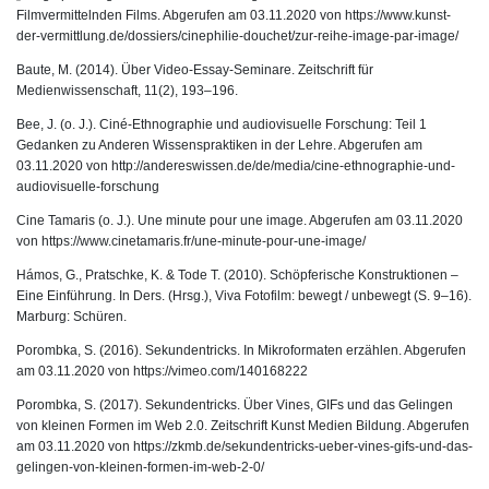
Filmvermittelnden Films. Abgerufen am 03.11.2020 von
https://www.kunst-
der-vermittlung.de/dossiers/cinephilie-douchet/zur-reihe-image-par-image/
Baute, M. (2014). Über Video-Essay-Seminare. Zeitschrift für
Medienwissenschaft, 11(2), 193–196.
Bee, J. (o. J.). Ciné-Ethnographie und audiovisuelle Forschung: Teil 1
Gedanken zu Anderen Wissenspraktiken in der Lehre. Abgerufen am
03.11.2020 von http://andereswissen.de/de/media/cine-ethnographie-und-
audiovisuelle-forschung
Cine Tamaris (o. J.). Une minute pour une image. Abgerufen am 03.11.2020
von
https://www.cinetamaris.fr/une-minute-pour-une-image/
Hámos, G., Pratschke, K. & Tode T. (2010). Schöpferische Konstruktionen –
Eine Einführung. In Ders. (Hrsg.), Viva Fotofilm: bewegt / unbewegt (S. 9–16).
Marburg: Schüren.
Porombka, S. (2016). Sekundentricks. In Mikroformaten erzählen. Abgerufen
am 03.11.2020 von
https://vimeo.com/140168222
Porombka, S. (2017). Sekundentricks. Über Vines, GIFs und das Gelingen
von kleinen Formen im Web 2.0. Zeitschrift Kunst Medien Bildung. Abgerufen
am 03.11.2020 von
https://zkmb.de/sekundentricks-ueber-vines-gifs-und-das-
gelingen-von-kleinen-formen-im-web-2-0/