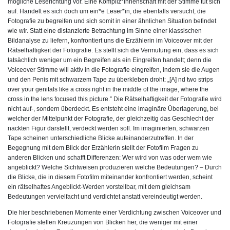
mögliche Leserichtung vor. Eine Kompliz*innenschaft mit der Stimme tut sich
auf. Handelt es sich doch um ein*e Leser*in, die ebenfalls versucht, die
Fotografie zu begreifen und sich somit in einer ähnlichen Situation befindet
wie wir. Statt eine distanzierte Betrachtung im Sinne einer klassischen
Bildanalyse zu liefern, konfrontiert uns die Erzählerin im Voiceover mit der
Rätselhaftigkeit der Fotografie. Es stellt sich die Vermutung ein, dass es sich
tatsächlich weniger um ein Begreifen als ein Eingreifen handelt; denn die
Voiceover Stimme will aktiv in die Fotografie eingreifen, indem sie die Augen
und den Penis mit schwarzem Tape zu überkleben droht: „[A] nd two strips
over your genitals like a cross right in the middle of the image, where the
cross in the lens focused this picture.” Die Rätselhaftigkeit der Fotografie wird
nicht auf-, sondern überdeckt. Es entsteht eine imaginäre Überlagerung, bei
welcher der Mittelpunkt der Fotografie, der gleichzeitig das Geschlecht der
nackten Figur darstellt, verdeckt werden soll. Im imaginierten, schwarzen
Tape scheinen unterschiedliche Blicke aufeinanderzutreffen. In der
Begegnung mit dem Blick der Erzählerin stellt der Fotofilm Fragen zu
anderen Blicken und schafft Differenzen: Wer wird von was oder wem wie
angeblickt? Welche Sichtweisen produzieren welche Bedeutungen? – Durch
die Blicke, die in diesem Fotofilm miteinander konfrontiert werden, scheint
ein rätselhaftes Angeblickt-Werden vorstellbar, mit dem gleichsam
Bedeutungen vervielfacht und verdichtet anstatt vereindeutigt werden.
Die hier beschriebenen Momente einer Verdichtung zwischen Voiceover und
Fotografie stellen Kreuzungen von Blicken her, die weniger mit einer