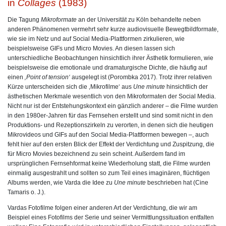
in
Collages
(1983)
Die Tagung
Mikroformate
an der Universität zu Köln behandelte neben
anderen Phänomenen vermehrt sehr kurze audiovisuelle Bewegtbildformate,
wie sie im Netz und auf Social Media-Plattformen zirkulieren, wie
beispielsweise GIFs und Micro Movies. An diesen lassen sich
unterschiedliche Beobachtungen hinsichtlich ihrer Ästhetik formulieren, wie
beispielsweise die emotionale und dramaturgische Dichte, die häufig auf
einen
‚Point of tension‘
ausgelegt ist (Porombka 2017). Trotz ihrer relativen
Kürze unterscheiden sich die ‚Mikrofilme‘ aus
Une minute
hinsichtlich der
ästhetischen Merkmale wesentlich von den Mikroformaten der Social Media.
Nicht nur ist der Entstehungskontext ein gänzlich anderer – die Filme wurden
in den 1980er-Jahren für das Fernsehen erstellt und sind somit nicht in den
Produktions- und Rezeptionszirkeln zu verorten, in denen sich die heutigen
Mikrovideos und GIFs auf den Social Media-Plattformen bewegen –, auch
fehlt hier auf den ersten Blick der Effekt der Verdichtung und Zuspitzung, die
für Micro Movies bezeichnend zu sein scheint. Außerdem fand im
ursprünglichen Fernsehformat keine Wiederholung statt, die Filme wurden
einmalig ausgestrahlt und sollten so zum Teil eines imaginären, flüchtigen
Albums werden, wie Varda die Idee zu
Une minute
beschrieben hat (Cine
Tamaris o. J.).
Vardas Fotofilme folgen einer anderen Art der Verdichtung, die wir am
Beispiel eines Fotofilms der Serie und seiner Vermittlungssituation entfalten