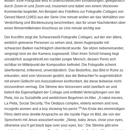
wollen: Eine Fotografie wird in unterschiedlichen Einstellungen, gelegentlich
durch Zoom-in und Zoom-out, inszeniert und dabei von einem Voiceover-
Kommentar begleitet. Am Beispiel des Fotofilms zur Fotografie
Collages
von
Gerard Marot (1983) aus der Serie
Une minute
wollen wir das Verhältnis von
Verdichtung und Blickkreuzung beschreiben, das für unser Nachdenken über
einen filmvermittelnden Anschluss an
Une minute
wichtig war.
Der Kurzfilm zeigt die Schwarzweiß-Fotografie
Collages
, auf der vier ältere,
weiblich gelesene Personen zu sehen sind, deren Augenpartie mit
schwarzen Balken nachträglich überdeckt wurde. Sie sitzen nebeneinander,
vergnügt sind sie der Kamera zugewandt. Über ihren Schoß hinweg liegt
unnatürlich ausgestreckt ein nackter junger Mensch, dessen Penis sich
sichtbar im Mittelpunkt der Komposition befindet. Die Fotografie scheint
überfordernd, irritierend, unverständlich. Das Bedürfnis, das Bild in Ruhe zu
erkunden, wird vom Voiceover gestört, das die Betrachter*in augenblicklich
mit einem Geflecht von Assoziationen konfrontiert, die diese teilweise nicht
einzuordnen vermag. Die Stimme des Voiceovers setzt zweifach an und
betont die Eigenartigkeit der Collage und entfaltet Verknüpfungen von der
Pieta, hin zu Sozialhilfe und weiblichem Begehren im Alter. „X-rated movies,
La Pieta, Social Security, The Oedipus complex, elderly women and love,
[3]
incognito women and a boy showing his penis.“
Am Ende des einminütigen
Films steht eine direkte Ansprache an die nackte Figur im Bild, die von der
Sprecherin mit Jesus assoziiert wurde: „Sleep, baby Jesus, close your eyes,
otherwise you’ll get black tape over your eyes, too.“ Die Stimme gibt eine