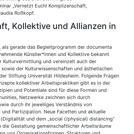
nar „Vernetzt Euch! Komplizenschaft,
Claudia Roßkopf.
t, Kollektive und Allianzen in
t, als gerade das Begleitprogramm der documenta
ilnehmende Künstler*innen und Kollektive bekannt
r Kulturvermittlung und vereinzelt auch der
 sowie der Kulturwissenschaften und ästhetischen
k der Stiftung Universität Hildesheim. Folgende Fragen
pte kollektiver Arbeitspraktiken gibt es in der
zipien und Potentiale sind für diese Formen und
munities, Netzwerke zeichnen sich durch
wie durch ihr jeweiliges Verständnis von
 und Partizipation. Neue Facetten und aktuelle
)Digitalität und dem „social (/physical) distancing“
die Gestaltung gemeinschaftlicher Arbeitsräume
ng von Organisationsformen, Strukturen und