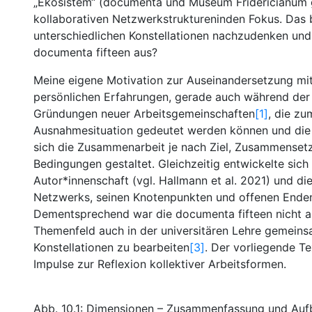
„Ekosistem“ (documenta und Museum Fridericianum gG
kollaborativen Netzwerkstruktureninden Fokus. Das
unterschiedlichen Konstellationen nachzudenken und
documenta fifteen aus?
Meine eigene Motivation zur Auseinandersetzung mi
persönlichen Erfahrungen, gerade auch während der P
Gründungen neuer Arbeitsgemeinschaften
[1]
, die zu
Ausnahmesituation gedeutet werden können und die 
sich die Zusammenarbeit je nach Ziel, Zusammense
Bedingungen gestaltet. Gleichzeitig entwickelte sich
Autor*innenschaft (vgl. Hallmann et al. 2021) und d
Netzwerks, seinen Knotenpunkten und offenen Enden
Dementsprechend war die documenta fifteen nicht all
Themenfeld auch in der universitären Lehre gemeins
Konstellationen zu bearbeiten
[3]
. Der vorliegende Te
Impulse zur Reflexion kollektiver Arbeitsformen.
Abb. 10.1: Dimensionen – Zusammenfassung und Aufb