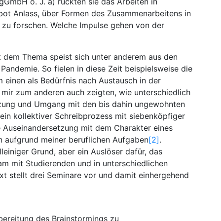
mbH o. J. a) rückten sie das Arbeiten in
 bot Anlass, über Formen des Zusammenarbeitens in
 zu forschen. Welche Impulse gehen von der
t dem Thema speist sich unter anderem aus den
andemie. So fielen in diese Zeit beispielsweise die
m einen als Bedürfnis nach Austausch in der
mir zum anderen auch zeigten, wie unterschiedlich
tzung und Umgang mit den bis dahin ungewohnten
 ein kollektiver Schreibprozess mit siebenköpfiger
ie Auseinandersetzung mit dem Charakter eines
 aufgrund meiner beruflichen Aufgaben
[2]
.
einiger Grund, aber ein Auslöser dafür, das
am mit Studierenden und in unterschiedlichen
xt stellt drei Seminare vor und damit einhergehend
ereitung des Brainstormings zu