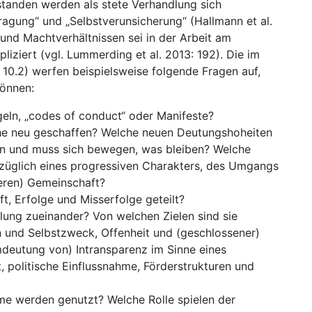
standen werden als stete Verhandlung sich
fragung“ und „Selbstverunsicherung“ (Hallmann et al.
und Machtverhältnissen sei in der Arbeit am
pliziert (vgl. Lummerding et al. 2013: 192). Die im
10.2) werfen beispielsweise folgende Fragen auf,
önnen:
geln, „codes of conduct“ oder Manifeste?
he neu geschaffen? Welche neuen Deutungshoheiten
n und muss sich bewegen, was bleiben? Welche
üglich eines progressiven Charakters, des Umgangs
ßeren) Gemeinschaft?
, Erfolge und Misserfolge geteilt?
lung zueinander? Von welchen Zielen sind sie
 und Selbstzweck, Offenheit und (geschlossener)
deutung von) Intransparenz im Sinne eines
 politische Einflussnahme, Förderstrukturen und
me werden genutzt? Welche Rolle spielen der