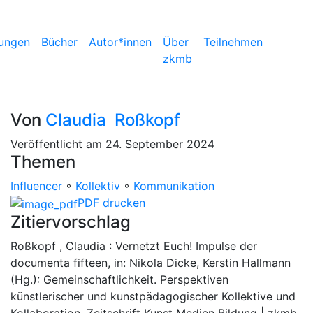
ungen
Bücher
Autor*innen
Über
Teilnehmen
zkmb
Von
Claudia Roßkopf
Veröffentlicht am 24. September 2024
Themen
Influencer
◦
Kollektiv
◦
Kommunikation
PDF drucken
Zitiervorschlag
Roßkopf , Claudia : Vernetzt Euch! Impulse der
documenta fifteen, in: Nikola Dicke, Kerstin Hallmann
(Hg.): Gemeinschaftlichkeit. Perspektiven
künstlerischer und kunstpädagogischer Kollektive und
Kollaboration, Zeitschrift Kunst Medien Bildung | zkmb