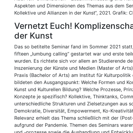
Aspekten und Dimensionen des Themas aus dem Semi
Kollektive und Allianzen in der Kunst“, 2021. Grafik: 
Vernetzt Euch! Komplizenschaf
der Kunst
Das so betitelte Seminar fand im Sommer 2021 stat
fifteen „lumbung calling“ gestartet war und erste te
wurden. Es richtete sich vor allem an Studierende de
Inszenierung der Künste und Medien (Master of Arts)
Praxis (Bachelor of Arts) am Institut für Kulturpoliti
bildeten den Ausgangspunkt: Welche Formen und Konze
Kunst und Kulturellen Bildung? Welche Prozesse, Prin
Konzepte je spezifisch? Kollektive, Thinktanks, Com
unterschiedliche Strukturen und Zielsetzungen aus so
Demokratie, Diversität, Empowerment, Ko-Kreativität
Relevanz erhielt das Thema schließlich mit der (Post-
aufgrund der Pandemie. Themen des Seminars waren 
und -prozesse sowie die Aushandlung und Entwicklu