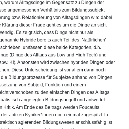
en, warum Alltagsdinge im Gegensatz zu Dingen der
zesse angemessenen Verhältnis zum Bildungssubjekt
erung bzw. Relationierung von Alltagsdingen wird dabei
e Klärung dieser Frage geht es um die Dinge an sich.
ndig. Es zeigt sich, dass Dinge nicht nur als
enannte Hybride bereits auch Teil des ‚Natürlichen‘
schrieben, umfassen diese beide Kategorien, d.h.
inge (Dinge des Alltags aus Low und High Tech) und
bspw. KI). Ansonsten wird zwischen hybriden Dingen oder
hen. Diese Unterscheidung ist vor allem dann noch
gt, die Bildungsprozesse für Subjekte anhand von Dingen
issetzung von Subjekt, Funktion und einem
icht verschoben zu den einfachen Dingen des Alltags.
tualistisch angelegten Bildungsbegriff und antwortet
on Kritik. Am Ende des Beitrags werden Foucaults
s der antiken Kyniker*innen noch einmal zugespitzt. In
 praktisch agierenden Bildungswesen anschlussfähig ist