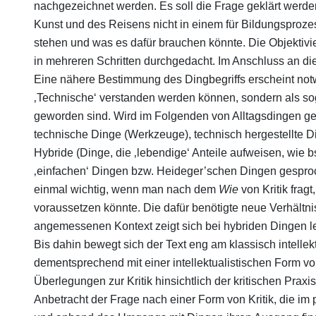
nachgezeichnet werden. Es soll die Frage geklärt werd
Kunst und des Reisens nicht in einem für Bildungspro
stehen und was es dafür brauchen könnte. Die Objektivi
in mehreren Schritten durchgedacht. Im Anschluss an di
Eine nähere Bestimmung des Dingbegriffs erscheint notwe
‚Technische‘ verstanden werden können, sondern als sog
geworden sind. Wird im Folgenden von Alltagsdingen ge
technische Dinge (Werkzeuge), technisch hergestellte D
Hybride (Dinge, die ‚lebendige‘ Anteile aufweisen, wie 
‚einfachen‘ Dingen bzw. Heideger’schen Dingen gesproc
einmal wichtig, wenn man nach dem
Wie
von Kritik fra
voraussetzen könnte. Die dafür benötigte neue Verhältn
angemessenen Kontext zeigt sich bei hybriden Dingen le
Bis dahin bewegt sich der Text eng am klassisch intellek
dementsprechend mit einer intellektualistischen Form v
Überlegungen zur Kritik hinsichtlich der kritischen Praxi
Anbetracht der Frage nach einer Form von Kritik, die im