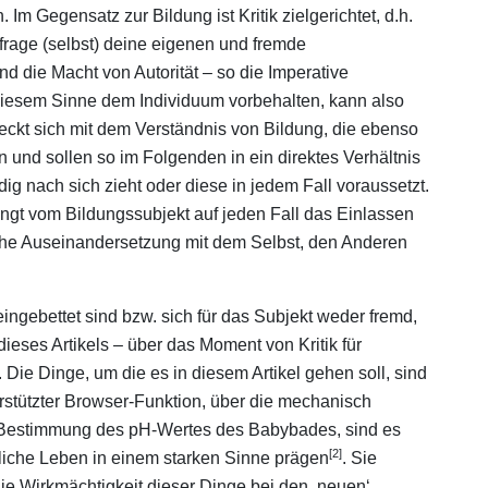
Im Gegensatz zur Bildung ist Kritik zielgerichtet, d.h.
efrage (selbst) deine eigenen und fremde
 die Macht von Autorität – so die Imperative
n diesem Sinne dem Individuum vorbehalten, kann also
deckt sich mit dem Verständnis von Bildung, die ebenso
n und sollen so im Folgenden in ein direktes Verhältnis
ig nach sich zieht oder diese in jedem Fall voraussetzt.
ngt vom Bildungssubjekt auf jeden Fall das Einlassen
sche Auseinandersetzung mit dem Selbst, den Anderen
ingebettet sind bzw. sich für das Subjekt weder fremd,
dieses Artikels – über das Moment von Kritik für
Die Dinge, um die es in diesem Artikel gehen soll, sind
rstützter Browser-Funktion, über die mechanisch
ur Bestimmung des pH-Wertes des Babybades, sind es
[2]
tliche Leben in einem starken Sinne prägen
. Sie
die Wirkmächtigkeit dieser Dinge bei den ‚neuen‘