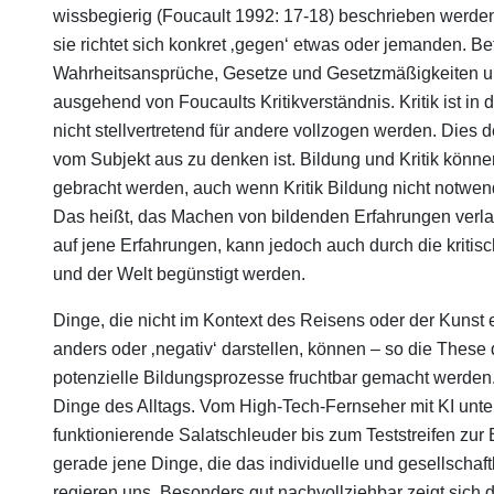
wissbegierig (Foucault 1992: 17-18) beschrieben werden. 
sie richtet sich konkret ‚gegen‘ etwas oder jemanden. B
Wahrheitsansprüche, Gesetze und Gesetzmäßigkeiten und
ausgehend von Foucaults Kritikverständnis. Kritik ist i
nicht stellvertretend für andere vollzogen werden. Dies 
vom Subjekt aus zu denken ist. Bildung und Kritik könne
gebracht werden, auch wenn Kritik Bildung nicht notwend
Das heißt, das Machen von bildenden Erfahrungen verla
auf jene Erfahrungen, kann jedoch auch durch die kriti
und der Welt begünstigt werden.
Dinge, die nicht im Kontext des Reisens oder der Kunst e
anders oder ‚negativ‘ darstellen, können – so die These 
potenzielle Bildungsprozesse fruchtbar gemacht werden. 
Dinge des Alltags. Vom High-Tech-Fernseher mit KI unte
funktionierende Salatschleuder bis zum Teststreifen z
gerade jene Dinge, die das individuelle und gesellschaf
regieren uns. Besonders gut nachvollziehbar zeigt sich 