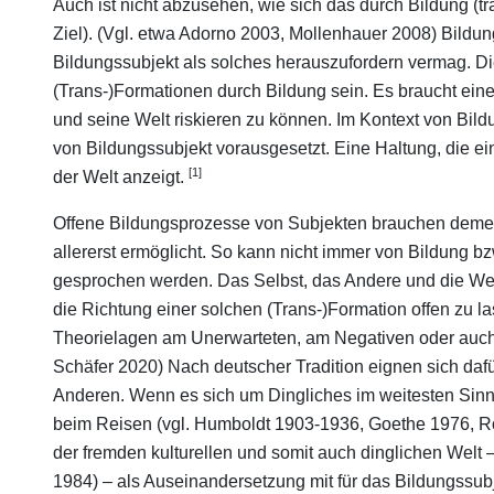
Auch ist nicht abzusehen, wie sich das durch Bildung (tr
Ziel). (Vgl. etwa Adorno 2003, Mollenhauer 2008) Bildung 
Bildungssubjekt als solches herauszufordern vermag. D
(Trans-)Formationen durch Bildung sein. Es braucht eine
und seine Welt riskieren zu können. Im Kontext von Bil
von Bildungssubjekt vorausgesetzt. Eine Haltung, die e
[1]
der Welt anzeigt.
Offene Bildungsprozesse von Subjekten brauchen demen
allererst ermöglicht. So kann nicht immer von Bildung 
gesprochen werden. Das Selbst, das Andere und die Wel
die Richtung einer solchen (Trans-)Formation offen zu l
Theorielagen am Unerwarteten, am Negativen oder auch
Schäfer 2020) Nach deutscher Tradition eignen sich dafü
Anderen. Wenn es sich um Dingliches im weitesten Sinne
beim Reisen (vgl. Humboldt 1903-1936, Goethe 1976, R
der fremden kulturellen und somit auch dinglichen Welt 
1984) – als Auseinandersetzung mit für das Bildungssubj