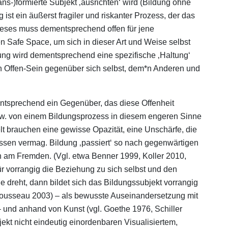
ans-)formierte Subjekt ‚ausrichten‘ wird (Bildung ohne
ist ein äußerst fragiler und riskanter Prozess, der das
ieses muss dementsprechend offen für jene
n Safe Space, um sich in dieser Art und Weise selbst
dung wird dementsprechend eine spezifische ‚Haltung‘
in Offen-Sein gegenüber sich selbst, dem*n Anderen und
tsprechend ein Gegenüber, das diese Offenheit
bzw. von einem Bildungsprozess in diesem engeren Sinne
t brauchen eine gewisse Opazität, eine Unschärfe, die
assen vermag. Bildung ‚passiert‘ so nach gegenwärtigen
 am Fremden. (Vgl. etwa Benner 1999, Koller 2010,
r vorrangig die Beziehung zu sich selbst und den
 dreht, dann bildet sich das Bildungssubjekt vorrangig
ousseau 2003) – als bewusste Auseinandersetzung mit
– und anhand von Kunst (vgl. Goethe 1976, Schiller
ekt nicht eindeutig einordenbaren Visualisiertem,