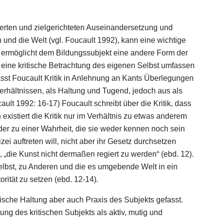
nzierten und zielgerichteten Auseinandersetzung und
 und die Welt (vgl. Foucault 1992), kann eine wichtige
it ermöglicht dem Bildungssubjekt eine andere Form der
 eine kritische Betrachtung des eigenen Selbst umfassen
asst Foucault Kritik in Anlehnung an Kants Überlegungen
erhältnissen, als Haltung und Tugend, jedoch aus als
ult 1992: 16-17) Foucault schreibt über die Kritik, dass
existiert die Kritik nur im Verhältnis zu etwas anderem
t oder zu einer Wahrheit, die sie weder kennen noch sein
lizei auftreten will, nicht aber ihr Gesetz durchsetzen
l, „die Kunst nicht dermaßen regiert zu werden“ (ebd. 12).
 selbst, zu Anderen und die es umgebende Welt in ein
rität zu setzen (ebd. 12-14).
ifische Haltung aber auch Praxis des Subjekts gefasst.
ung des kritischen Subjekts als aktiv, mutig und