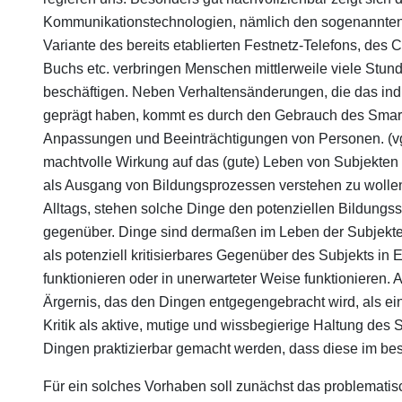
Kommunikationstechnologien, nämlich den sogenannten S
Variante des bereits etablierten Festnetz-Telefons, des
Buchs etc. verbringen Menschen mittlerweile viele Stun
beschäftigen. Neben Verhaltensänderungen, die das ind
geprägt haben, kommt es durch den Gebrauch des Smar
Anpassungen und Beeinträchtigungen von Personen. (vg
machtvolle Wirkung auf das (gute) Leben von Subjekten 
als Ausgang von Bildungsprozessen verstehen zu wollen.
Alltags, stehen solche Dinge den potenziellen Bildungs
gegenüber. Dinge sind dermaßen im Leben der Subjekte 
als potenziell kritisierbares Gegenüber des Subjekts in 
funktionieren oder in unerwarteter Weise funktionieren. A
Ärgernis, das den Dingen entgegengebracht wird, als ei
Kritik als aktive, mutige und wissbegierige Haltung de
Dingen praktizierbar gemacht werden, dass diese im be
Für ein solches Vorhaben soll zunächst das problematis