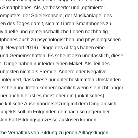
martphones. Als ‚verbesserte‘ und ‚optimierte‘
 Computers, der Spielekonsole, der Musikanlage, des
den des Tages damit, sich mit ihren Smartphones zu
ividuelle und gemeinschaftliche Leben nachhaltig
tphones auch zu psychologischen und physiologischen
l. Newport 2019). Dinge des Alltags haben eine
und Gemeinschaften. Es scheint also unerlässlich, diese
 Dinge haben nur leider einen Makel: Als Teil des
subjekten nicht als Fremde, Andere oder Negative
integriert, dass diese nur unter bestimmten Umständen
Erscheinung treten können: nämlich wenn sie nicht länger
ber auch hier ist es meist eher ein (unkritisches)
ne kritische Auseinandersetzung mit dem Ding an sich.
s Subjekts soll im Folgenden demnach so gegenüber
sten Fall Bildungsprozesse auslösen können.
che Verhältnis von Bildung zu jenen Alltagsdingen