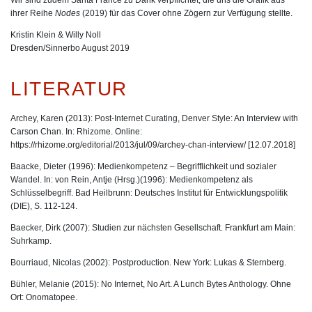
Wir sind zudem Santa France zu Dank verpflichtet, die uns die Grafik aus
ihrer Reihe
Nodes
(2019) für das Cover ohne Zögern zur Verfügung stellte.
Kristin Klein & Willy Noll
Dresden/Sinnerbo August 2019
LITERATUR
Archey, Karen (2013): Post-Internet Curating, Denver Style: An Interview with
Carson Chan. In: Rhizome. Online:
https://rhizome.org/editorial/2013/jul/09/archey-chan-interview/
[12.07.2018]
Baacke, Dieter (1996): Medienkompetenz – Begrifflichkeit und sozialer
Wandel. In: von Rein, Antje (Hrsg.)(1996): Medienkompetenz als
Schlüsselbegriff. Bad Heilbrunn: Deutsches Institut für Entwicklungspolitik
(DIE), S. 112-124.
Baecker, Dirk (2007): Studien zur nächsten Gesellschaft. Frankfurt am Main:
Suhrkamp.
Bourriaud, Nicolas (2002): Postproduction. New York: Lukas & Sternberg.
Bühler, Melanie (2015): No Internet, No Art. A Lunch Bytes Anthology. Ohne
Ort: Onomatopee.