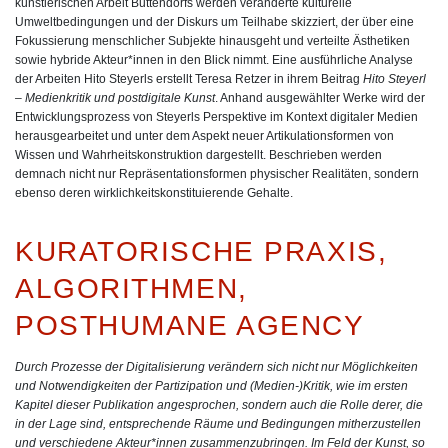
künstlerischen Arbeit Buttendorfs werden veränderte kulturelle
Umweltbedingungen und der Diskurs um Teilhabe skizziert, der über eine
Fokussierung menschlicher Subjekte hinausgeht und verteilte Ästhetiken
sowie hybride Akteur*innen in den Blick nimmt. Eine ausführliche Analyse
der Arbeiten Hito Steyerls erstellt
Teresa Retzer
in ihrem Beitrag
Hito Steyerl
– Medienkritik und postdigitale Kunst
. Anhand ausgewählter Werke wird der
Entwicklungsprozess von Steyerls Perspektive im Kontext digitaler Medien
herausgearbeitet und unter dem Aspekt neuer Artikulationsformen von
Wissen und Wahrheitskonstruktion dargestellt. Beschrieben werden
demnach nicht nur Repräsentationsformen physischer Realitäten, sondern
ebenso deren wirklichkeitskonstituierende Gehalte.
KURATORISCHE PRAXIS,
ALGORITHMEN,
POSTHUMANE AGENCY
Durch Prozesse der Digitalisierung verändern sich nicht nur Möglichkeiten
und Notwendigkeiten der Partizipation und (Medien-)Kritik, wie im ersten
Kapitel dieser Publikation angesprochen, sondern auch die Rolle derer, die
in der Lage sind, entsprechende Räume und Bedingungen mitherzustellen
und verschiedene Akteur*innen zusammenzubringen. Im Feld der Kunst, so