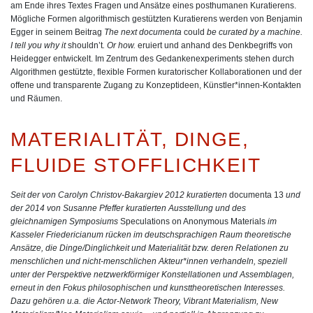
am Ende ihres Textes Fragen und Ansätze eines posthumanen Kuratierens.
Mögliche Formen algorithmisch gestützten Kuratierens werden von
Benjamin
Egger
in seinem Beitrag
The next documenta
could
be curated by a machine.
I tell you why it
shouldn’t
. Or how.
eruiert und anhand des Denkbegriffs von
Heidegger entwickelt. Im Zentrum des Gedankenexperiments stehen durch
Algorithmen gestützte, flexible Formen kuratorischer Kollaborationen und der
offene und transparente Zugang zu Konzeptideen, Künstler*innen-Kontakten
und Räumen.
MATERIALITÄT, DINGE,
FLUIDE STOFFLICHKEIT
Seit der von Carolyn Christov-Bakargiev 2012 kuratierten
documenta 13
und
der 2014 von Susanne Pfeffer kuratierten Ausstellung und des
gleichnamigen Symposiums
Speculations on Anonymous Materials
im
Kasseler Friedericianum rücken im deutschsprachigen Raum theoretische
Ansätze, die Dinge/Dinglichkeit und Materialität bzw. deren Relationen zu
menschlichen und nicht-menschlichen Akteur*innen verhandeln, speziell
unter der Perspektive netzwerkförmiger Konstellationen und Assemblagen,
erneut in den Fokus philosophischen und kunsttheoretischen Interesses.
Dazu gehören u.a. die Actor-Network Theory, Vibrant Materialism, New