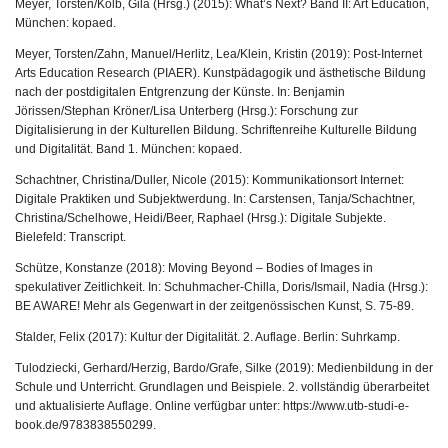
Meyer, Torsten/Kolb, Gila (Hrsg.) (2015): What’s Next? Band II: Art Education,
München: kopaed.
Meyer, Torsten/Zahn, Manuel/Herlitz, Lea/Klein, Kristin (2019): Post-Internet
Arts Education Research (PIAER). Kunstpädagogik und ästhetische Bildung
nach der postdigitalen Entgrenzung der Künste. In: Benjamin
Jörissen/Stephan Kröner/Lisa Unterberg (Hrsg.): Forschung zur
Digitalisierung in der Kulturellen Bildung. Schriftenreihe Kulturelle Bildung
und Digitalität. Band 1. München: kopaed.
Schachtner, Christina/Duller, Nicole (2015): Kommunikationsort Internet:
Digitale Praktiken und Subjektwerdung. In: Carstensen, Tanja/Schachtner,
Christina/Schelhowe, Heidi/Beer, Raphael (Hrsg.): Digitale Subjekte.
Bielefeld: Transcript.
Schütze, Konstanze (2018): Moving Beyond – Bodies of Images in
spekulativer Zeitlichkeit. In: Schuhmacher-Chilla, Doris/Ismail, Nadia (Hrsg.):
BE AWARE! Mehr als Gegenwart in der zeitgenössischen Kunst, S. 75-89.
Stalder, Felix (2017): Kultur der Digitalität. 2. Auflage. Berlin: Suhrkamp.
Tulodziecki, Gerhard/Herzig, Bardo/Grafe, Silke (2019): Medienbildung in der
Schule und Unterricht. Grundlagen und Beispiele. 2. vollständig überarbeitet
und aktualisierte Auflage. Online verfügbar unter:
https://www.utb-studi-e-
book.de/9783838550299
.