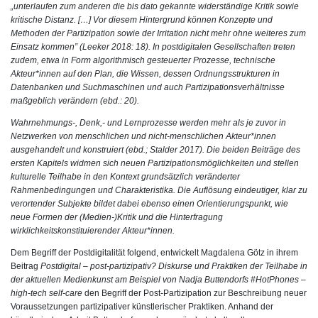
„unterlaufen zum anderen die bis dato gekannte widerständige Kritik sowie
kritische Distanz. […] Vor diesem Hintergrund können Konzepte und
Methoden der Partizipation sowie der Irritation nicht mehr ohne weiteres zum
Einsatz kommen” (Leeker 2018: 18). In postdigitalen Gesellschaften treten
zudem, etwa in Form algorithmisch gesteuerter Prozesse, technische
Akteur*innen auf den Plan, die Wissen, dessen Ordnungsstrukturen in
Datenbanken und Suchmaschinen und auch Partizipationsverhältnisse
maßgeblich verändern (ebd.: 20).
Wahrnehmungs-, Denk,- und Lernprozesse werden mehr als je zuvor in
Netzwerken von menschlichen und nicht-menschlichen Akteur*innen
ausgehandelt und konstruiert (ebd.; Stalder 2017). Die beiden Beiträge des
ersten Kapitels widmen sich neuen Partizipationsmöglichkeiten und stellen
kulturelle Teilhabe in den Kontext grundsätzlich veränderter
Rahmenbedingungen und Charakteristika. Die Auflösung eindeutiger, klar zu
verortender Subjekte bildet dabei ebenso einen Orientierungspunkt, wie
neue Formen der (Medien-)Kritik und die Hinterfragung
wirklichkeitskonstituierender Akteur*innen.
Dem Begriff der Postdigitalität folgend, entwickelt
Magdalena Götz
in ihrem
Beitrag
Postdigital – post-partizipativ? Diskurse und Praktiken der Teilhabe in
der aktuellen Medienkunst am Beispiel von Nadja Buttendorfs #HotPhones –
high-tech self-care
den Begriff der Post-Partizipation zur Beschreibung neuer
Voraussetzungen partizipativer künstlerischer Praktiken. Anhand der