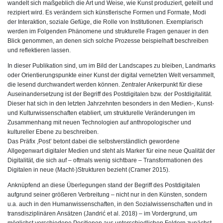
wandelt sich maßgeblich die Art und Weise, wie Kunst produziert, geteilt und
rezipiert wird. Es verändern sich künstlerische Formen und Formate, Modi
der Interaktion, soziale Gefüge, die Rolle von Institutionen. Exemplarisch
werden im Folgenden Phänomene und strukturelle Fragen genauer in den
Blick genommen, an denen sich solche Prozesse beispielhaft beschreiben
und reflektieren lassen.
In dieser Publikation sind, um im Bild der Landscapes zu bleiben, Landmarks
oder Orientierungspunkte einer Kunst der digital vernetzten Welt versammelt,
die lesend durchwandert werden können. Zentraler Ankerpunkt für diese
Auseinandersetzung ist der Begriff des Postdigitalen bzw. der Postdigitalität.
Dieser hat sich in den letzten Jahrzehnten besonders in den Medien-, Kunst-
und Kulturwissenschaften etabliert, um strukturelle Veränderungen im
Zusammenhang mit neuen Technologien auf anthropologischer und
kultureller Ebene zu beschreiben.
Das Präfix ,Post’ betont dabei die selbstverständlich gewordene
Allgegenwart digitaler Medien und steht als Marker für eine neue Qualität der
Digitalität, die sich auf – oftmals wenig sichtbare – Transformationen des
Digitalen in neue (Macht-)Strukturen bezieht (Cramer 2015).
Anknüpfend an diese Überlegungen stand der Begriff des Postdigitalen
aufgrund seiner größeren Verbreitung – nicht nur in den Künsten, sondern
u.a. auch in den Humanwissenschaften, in den Sozialwissenschaften und in
transdisziplinären Ansätzen (Jandrić et al. 2018) – im Vordergrund, um