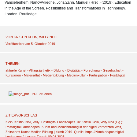
Vansieleghem, Nancy/Vlieghe, Joris/Zahn, Manuel (Hrsg.) (2019): Education
in the Age of the Screen. Possibilities and Transformations in Technology.
London: Routledge.
VON
KRISTIN KLEIN
,
WILLY NOLL
Veröffentlicht am 5. Oktober 2019
THEMEN
aktuelle Kunst
◦
Alltagsästhetik
◦
Bildung
◦
Digitalität
◦
Forschung
◦
Gesellschaft
◦
Kuratieren
◦
Materialität
◦
Medienbildung
◦
Medienkultur
◦
Partizipation
◦
Postdigital
PDF drucken
ZITIERVORSCHLAG
Klein, Kristin; Noll, Willy: Postdigital Landscapes, in: Kristin Klein, Willy Noll (Hg.):
Postdigital Landscapes. Kunst und Medienbildung in der digital vernetzten Welt,
Zeitschrift Kunst Medien Bildung | zkmb 2019. Quelle: https://zkmb.de/postdigital-
landscapes/; Letzter Zugriff: 09.08.2026