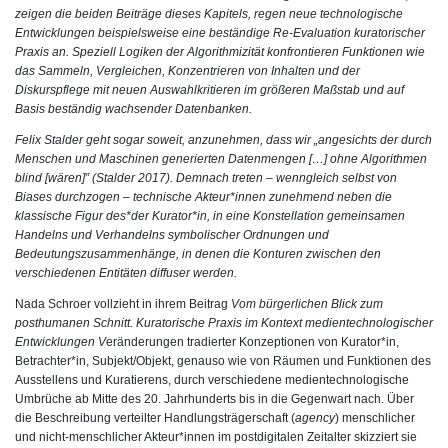
zeigen die beiden Beiträge dieses Kapitels, regen neue technologische
Entwicklungen beispielsweise eine beständige Re-Evaluation kuratorischer
Praxis an. Speziell Logiken der Algorithmizität konfrontieren Funktionen wie
das Sammeln, Vergleichen, Konzentrieren von Inhalten und der
Diskurspflege mit neuen Auswahlkritieren im größeren Maßstab und auf
Basis beständig wachsender Datenbanken.
Felix Stalder geht sogar soweit, anzunehmen, dass wir „angesichts der durch
Menschen und Maschinen generierten Datenmengen […] ohne Algorithmen
blind [wären]” (Stalder 2017). Demnach treten – wenngleich selbst von
Biases durchzogen – technische Akteur*innen zunehmend neben die
klassische Figur des*der Kurator*in, in eine Konstellation gemeinsamen
Handelns und Verhandelns symbolischer Ordnungen und
Bedeutungszusammenhänge, in denen die Konturen zwischen den
verschiedenen Entitäten diffuser werden.
Nada Schroer
vollzieht in ihrem Beitrag
Vom bürgerlichen Blick zum
posthumanen Schnitt. Kuratorische Praxis im Kontext medientechnologischer
Entwicklungen
V
eränderungen tradierter Konzeptionen von Kurator*in,
Betrachter*in, Subjekt/Objekt, genauso wie von Räumen und Funktionen des
Ausstellens und Kuratierens, durch verschiedene medientechnologische
Umbrüche ab Mitte des 20. Jahrhunderts bis in die Gegenwart nach. Über
die Beschreibung verteilter Handlungsträgerschaft (
agency
) menschlicher
und nicht-menschlicher Akteur*innen im postdigitalen Zeitalter skizziert sie