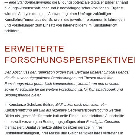
— eine Standortbestimmung
die Bildungspotenziale digitaler Bilder anhand
bildungswissenschaftlicher und kunstpädagogischer Positionen. Ergänzt
wird die Analyse durch die Auswertung einer Umfrage zukünftiger
Kunstlehrer*innen aus der Schweiz, die jeweils ihre eigenen Erfahrungen
und Vorstellungen zum Einsatz von Internetbildern im Kunstunterricht
schildern.
ERWEITERTE
FORSCHUNGSPERSPEKTIVE
Den Abschluss der Publikation bilden zwei Beiträge unserer Critical Friends,
die die zuvor aufgegriffenen Bearbeitungen und Thesen durch ihre
Forschungsarbeit gedanklich kommentieren, konturieren und erweitern
sowie Anschlüsse für die weitere Forschung v.a. für Kunstpädagogik und
Bildungstheorie bieten.
In
Konstanze Schützes
Beitrag
Bildlichkeit nach dem Internet –
Kunstvermittlung am Bild als rezeptive Gegenwartsbewältigung
werden
Bilder als ,geschäftsführende kulturelle Einheit’ und sichtbare Ausschnitte
eines weit verzweigten Bedingungsgefüges einer
Postdigital Condition
thematisiert. Digital vernetzte Bilder besitzen gerade in ihrer
Distributionsfähigkeit, ihrer Masse und Gleichzeitigkeit ihres Auftretens in