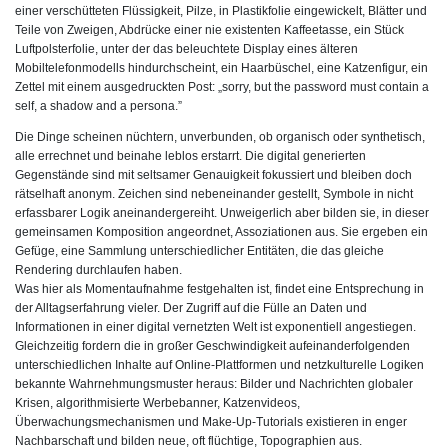
einer verschütteten Flüssigkeit, Pilze, in Plastikfolie eingewickelt, Blätter und
Teile von Zweigen, Abdrücke einer nie existenten Kaffeetasse, ein Stück
Luftpolsterfolie, unter der das beleuchtete Display eines älteren
Mobiltelefonmodells hindurchscheint, ein Haarbüschel, eine Katzenfigur, ein
Zettel mit einem ausgedruckten Post: „sorry, but the password must contain a
self, a shadow and a persona.”
Die Dinge scheinen nüchtern, unverbunden, ob organisch oder synthetisch,
alle errechnet und beinahe leblos erstarrt. Die digital generierten
Gegenstände sind mit seltsamer Genauigkeit fokussiert und bleiben doch
rätselhaft anonym. Zeichen sind nebeneinander gestellt, Symbole in nicht
erfassbarer Logik aneinandergereiht. Unweigerlich aber bilden sie, in dieser
gemeinsamen Komposition angeordnet, Assoziationen aus. Sie ergeben ein
Gefüge, eine Sammlung unterschiedlicher Entitäten, die das gleiche
Rendering durchlaufen haben.
Was hier als Momentaufnahme festgehalten ist, findet eine Entsprechung in
der Alltagserfahrung vieler. Der Zugriff auf die Fülle an Daten und
Informationen in einer digital vernetzten Welt ist exponentiell angestiegen.
Gleichzeitig fordern die in großer Geschwindigkeit aufeinanderfolgenden
unterschiedlichen Inhalte auf Online-Plattformen und netzkulturelle Logiken
bekannte Wahrnehmungsmuster heraus: Bilder und Nachrichten globaler
Krisen, algorithmisierte Werbebanner, Katzenvideos,
Überwachungsmechanismen und Make-Up-Tutorials existieren in enger
Nachbarschaft und bilden neue, oft flüchtige, Topographien aus.