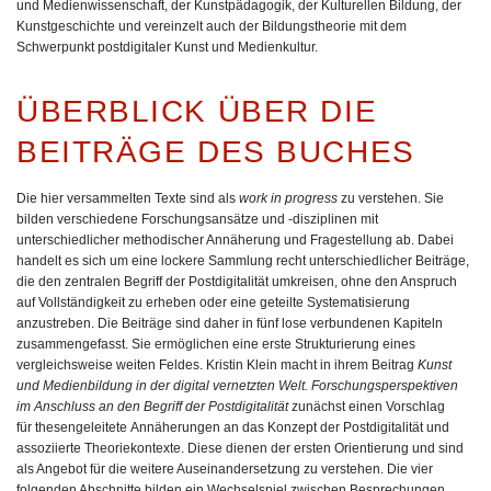
und Medienwissenschaft, der Kunstpädagogik, der Kulturellen Bildung, der
Kunstgeschichte und vereinzelt auch der Bildungstheorie mit dem
Schwerpunkt postdigitaler Kunst und Medienkultur.
ÜBERBLICK ÜBER DIE
BEITRÄGE DES BUCHES
Die hier versammelten Texte sind als
work in progress
zu verstehen. Sie
bilden verschiedene Forschungsansätze und -disziplinen mit
unterschiedlicher methodischer Annäherung und Fragestellung ab. Dabei
handelt es sich um eine lockere Sammlung recht unterschiedlicher Beiträge,
die den zentralen Begriff der Postdigitalität umkreisen, ohne den Anspruch
auf Vollständigkeit zu erheben oder eine geteilte Systematisierung
anzustreben. Die Beiträge sind daher in fünf lose verbundenen Kapiteln
zusammengefasst. Sie ermöglichen eine erste Strukturierung eines
vergleichsweise weiten Feldes.
Kristin Klein
macht in ihrem Beitrag
Kunst
und Medienbildung in der digital vernetzten Welt. Forschungsperspektiven
im Anschluss an den Begriff der Postdigitalität
zunächst
einen Vorschlag
für thesengeleitete Annäherungen an das Konzept der Postdigitalität und
assoziierte Theoriekontexte. Diese dienen der ersten Orientierung und sind
als Angebot für die weitere Auseinandersetzung zu verstehen. Die vier
folgenden Abschnitte bilden ein Wechselspiel zwischen Besprechungen