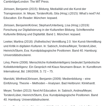
Cambridge/London: The MIT Press.
Jörissen, Benjamin (2015): Bildung, Medialität und die Kunst der
Transgression. In: Meyer, Torsten/Kolb, Gila (Hrsg.) (2015): What’s next? Art
Education. Ein Reader. München: kopaed.
Jörissen, Benjamin/Kröner, Stephan/Unterberg, Lisa (Hrsg.) (2019):
Forschung zur Digitalisierung in der Kulturellen Bildung. Schriftenreihe
Kulturelle Bildung und Digitalität. Band 1. München: kopaed.
Leeker, Martina (2018): (Ästhetische) Vermittlung 2.0. Von Kunst-/Vermittlung
und Kritik in digitalen Kulturen. In: Sabisch, Andrea/Meyer, Torsten/Lüber,
Heinrich/Sturm, Eva: Kunstpädagogische Positionen. Band 40. Hamburg:
Universitätsdruckerei.
Lévy, Pierre (2008): Menschliche Kollektivintelligenz bedeutet Symbolische
Kollektivintelligenz. Ein Gespräch mit Klaus Neumann-Braun. In: Kunstforum
International, Bd. 190/2008, S. 72 – 75.
Marotzki, Winfried/Jörissen, Benjamin (2009): Medienbildung – eine
Einführung. Theorie – Methoden – Analysen. Bad Heilbrunn: Klinkhardt.
Meyer, Torsten (2013): Next Art Education.
In: Sabisch, Andrea/Meyer,
Torsten/Lüber, Heinrich/Sturm, Eva: Kunstpädagogische Positionen. Band
40. Hamburg: Universitätsdruckerei.