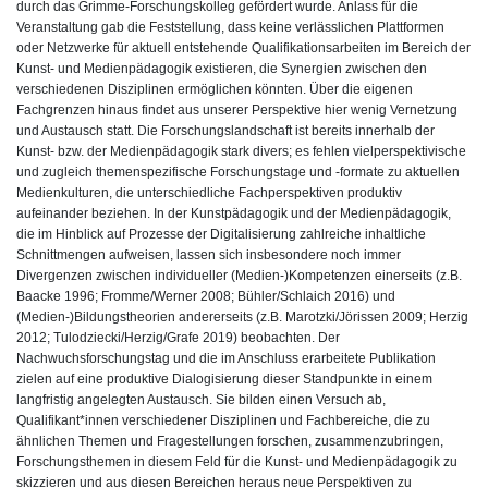
durch das Grimme-Forschungskolleg gefördert wurde. Anlass für die
Veranstaltung gab die Feststellung, dass keine verlässlichen Plattformen
oder Netzwerke für aktuell entstehende Qualifikationsarbeiten im Bereich der
Kunst- und Medienpädagogik existieren, die Synergien zwischen den
verschiedenen Disziplinen ermöglichen könnten. Über die eigenen
Fachgrenzen hinaus findet aus unserer Perspektive hier wenig Vernetzung
und Austausch statt. Die Forschungslandschaft ist bereits innerhalb der
Kunst- bzw. der Medienpädagogik stark divers; es fehlen vielperspektivische
und zugleich themenspezifische Forschungstage und -formate zu aktuellen
Medienkulturen, die unterschiedliche Fachperspektiven produktiv
aufeinander beziehen. In der Kunstpädagogik und der Medienpädagogik,
die im Hinblick auf Prozesse der Digitalisierung zahlreiche inhaltliche
Schnittmengen aufweisen, lassen sich insbesondere noch immer
Divergenzen zwischen individueller (Medien-)Kompetenzen einerseits (z.B.
Baacke 1996; Fromme/Werner 2008; Bühler/Schlaich 2016) und
(Medien-)Bildungstheorien andererseits (z.B. Marotzki/Jörissen 2009; Herzig
2012; Tulodziecki/Herzig/Grafe 2019) beobachten. Der
Nachwuchsforschungstag und die im Anschluss erarbeitete Publikation
zielen auf eine produktive Dialogisierung dieser Standpunkte in einem
langfristig angelegten Austausch. Sie bilden einen Versuch ab,
Qualifikant*innen verschiedener Disziplinen und Fachbereiche, die zu
ähnlichen Themen und Fragestellungen forschen, zusammenzubringen,
Forschungsthemen in diesem Feld für die Kunst- und Medienpädagogik zu
skizzieren und aus diesen Bereichen heraus neue Perspektiven zu