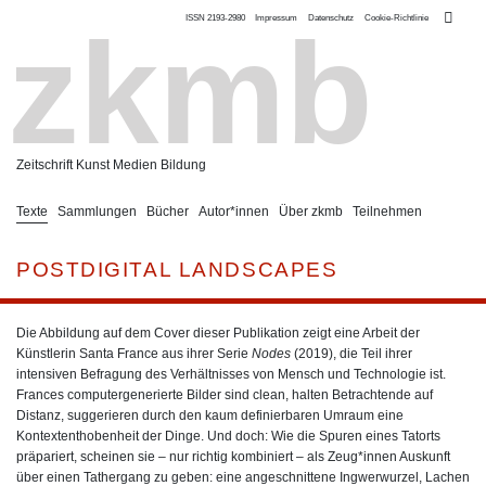
ISSN 2193-2980
Impressum
Datenschutz
Cookie-Richtlinie
zkmb
Zeitschrift Kunst Medien Bildung
Texte
Sammlungen
Bücher
Autor*innen
Über zkmb
Teilnehmen
POSTDIGITAL LANDSCAPES
Die Abbildung auf dem Cover dieser Publikation zeigt eine Arbeit der
Künstlerin Santa France aus ihrer Serie
Nodes
(2019), die Teil ihrer
intensiven Befragung des Verhältnisses von Mensch und Technologie ist.
Frances computergenerierte Bilder sind clean, halten Betrachtende auf
Distanz, suggerieren durch den kaum definierbaren Umraum eine
Kontextenthobenheit der Dinge. Und doch: Wie die Spuren eines Tatorts
präpariert, scheinen sie – nur richtig kombiniert – als Zeug*innen Auskunft
über einen Tathergang zu geben: eine angeschnittene Ingwerwurzel, Lachen