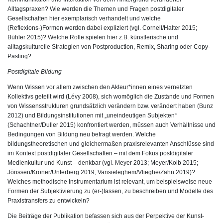
Alltagspraxen? Wie werden die Themen und Fragen postdigitaler
Gesellschaften hier exemplarisch verhandelt und welche
(Reflexions-)Formen werden dabei expliziert (vgl. Cornell/Halter 2015;
Bühler 2015)? Welche Rolle spielen hier z.B. künstlerische und
alltagskulturelle Strategien von Postproduction, Remix, Sharing oder Copy-
Pasting?
Postdigitale Bildung
Wenn Wissen vor allem zwischen den Akteur*innen eines vernetzten
Kollektivs geteilt wird (Lévy 2008), sich womöglich die Zustände und Formen
von Wissensstrukturen grundsätzlich verändern bzw. verändert haben (Bunz
2012) und Bildungsinstitutionen mit „uneindeutigen Subjekten“
(Schachtner/Duller 2015) konfrontiert werden, müssen auch Verhältnisse und
Bedingungen von Bildung neu befragt werden. Welche
bildungstheoretischen und gleichermaßen praxisrelevanten Anschlüsse sind
im Kontext postdigitaler Gesellschaften – mit dem Fokus postdigitaler
Medienkultur und Kunst – denkbar (vgl. Meyer 2013; Meyer/Kolb 2015;
Jörissen/Kröner/Unterberg 2019; Vansieleghem/Vlieghe/Zahn 2019)?
Welches methodische Instrumentarium ist relevant, um beispielsweise neue
Formen der Subjektivierung zu (er-)fassen, zu beschreiben und Modelle des
Praxistransfers zu entwickeln?
Die Beiträge der Publikation befassen sich aus der Perpektive der Kunst-