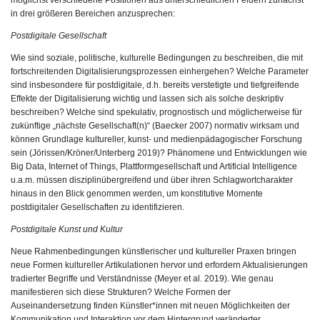
möglichst verschiedene Positionen aus unterschiedlichen Feldern zunächst
in drei größeren Bereichen anzusprechen:
Postdigitale Gesellschaft
Wie sind soziale, politische, kulturelle Bedingungen zu beschreiben, die mit
fortschreitenden Digitalisierungsprozessen einhergehen? Welche Parameter
sind insbesondere für postdigitale, d.h. bereits verstetigte und tiefgreifende
Effekte der Digitalisierung wichtig und lassen sich als solche deskriptiv
beschreiben? Welche sind spekulativ, prognostisch und möglicherweise für
zukünftige „nächste Gesellschaft(n)“ (Baecker 2007) normativ wirksam und
können Grundlage kultureller, kunst- und medienpädagogischer Forschung
sein (Jörissen/Kröner/Unterberg 2019)? Phänomene und Entwicklungen wie
Big Data, Internet of Things, Plattformgesellschaft und Artificial Intelligence
u.a.m. müssen disziplinübergreifend und über ihren Schlagwortcharakter
hinaus in den Blick genommen werden, um konstitutive Momente
postdigitaler Gesellschaften zu identifizieren.
Postdigitale Kunst und Kultur
Neue Rahmenbedingungen künstlerischer und kultureller Praxen bringen
neue Formen kultureller Artikulationen hervor und erfordern Aktualisierungen
tradierter Begriffe und Verständnisse (Meyer et al. 2019). Wie genau
manifestieren sich diese Strukturen? Welche Formen der
Auseinandersetzung finden Künstler*innen mit neuen Möglichkeiten der
Kommunikation und Interaktion vor dem Hintergrund veränderter