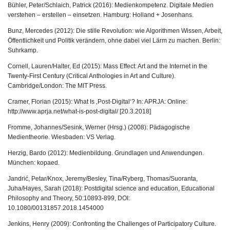
Bühler, Peter/Schlaich, Patrick (2016): Medienkompetenz. Digitale Medien
verstehen – erstellen – einsetzen. Hamburg: Holland + Josenhans.
Bunz, Mercedes (2012): Die stille Revolution: wie Algorithmen Wissen, Arbeit,
Öffentlichkeit und Politik verändern, ohne dabei viel Lärm zu machen. Berlin:
Suhrkamp.
Cornell, Lauren/Halter, Ed (2015): Mass Effect: Art and the Internet in the
Twenty-First Century (Critical Anthologies in Art and Culture).
Cambridge/London: The MIT Press.
Cramer, Florian (2015): What Is ‚Post-Digital‘? In: APRJA: Online:
http://www.aprja.net/what-is-post-digital/
[20.3.2018]
Fromme, Johannes/Sesink, Werner (Hrsg.) (2008): Pädagogische
Medientheorie. Wiesbaden: VS Verlag.
Herzig, Bardo (2012): Medienbildung. Grundlagen und Anwendungen.
München: kopaed.
Jandrić, Petar/Knox, Jeremy/Besley, Tina/Ryberg, Thomas/Suoranta,
Juha/Hayes, Sarah (2018): Postdigital science and education, Educational
Philosophy and Theory, 50:10893-899, DOI:
10.1080/00131857.2018.1454000
Jenkins, Henry (2009): Confronting the Challenges of Participatory Culture.