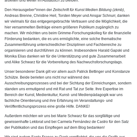
arbeiten und weiter im Austausch zu bleiben.
Den Herausgeber*innen der
Zeitschrift für Kunst Medien Bildung (zkmb)
,
Andreas Brenne, Christine Heil, Torsten Meyer und Ansgar Schnurr, danken
wir vielmals für das entgegengebrachte Vertrauen und die Möglichkeit, die
hier versammelten Beiträge einem größeren Publikum zugänglich zu
machen. Wir möchten uns beim Grimme-Forschungskolleg für die finanzielle
Förderung bedanken, die es uns ermöglichte, eine solche thematische
Zusammenführung unterschiedlicher Disziplinen und Fachbereiche zu
organisieren und durchführen zu können. Insbesondere Harald Gapski und
Monika Elias danken wir für die Unterstützung und gute Zusammenarbeit
und Alike Schwarz für die Vorbereitung des Nachwuchsforschungstags.
Unser besonderer Dank gilt vor allem auch Patrick Bettinger und Konstanze
Schütze. Beide berieten uns nicht nur während des
Ausschreibungsprozesses und bei der Sichtung der Einreichungen, sondern
standen uns ermutigend und mit Rat und Tat zur Seite. Ihre Expertise im
Bereich der Kunst, Medienkultur, Kunst- und Medienpädagogik war uns
fachliche Orientierung und ihre Erfahrung im Veranstaltungs- und
Veröffentlichungsprozess eine große Hilfe. DANKE!
Außerdem möchten wir uns bei Marie Schwarz für das sorgfältige und
gewissenhafte Lektorat und bei Carmela Fernández de Castro für den Satz
der Publikation und das Einpflegen auf dem Blog bedanken!