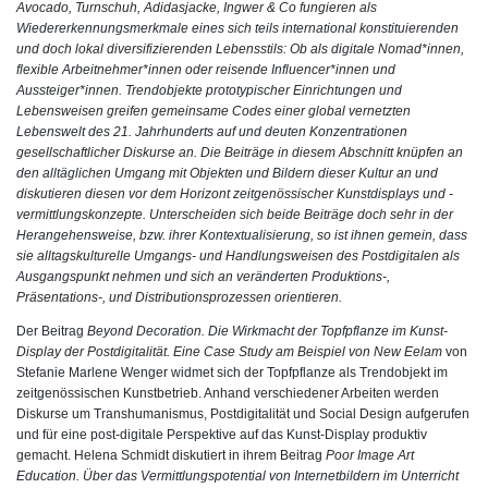
Avocado, Turnschuh, Adidasjacke, Ingwer & Co fungieren als
Wiedererkennungsmerkmale eines sich teils international konstituierenden
und doch lokal diversifizierenden Lebensstils: Ob als digitale Nomad*innen,
flexible Arbeitnehmer*innen oder reisende Influencer*innen und
Aussteiger*innen. Trendobjekte prototypischer Einrichtungen und
Lebensweisen greifen gemeinsame Codes einer global vernetzten
Lebenswelt des 21. Jahrhunderts auf und deuten Konzentrationen
gesellschaftlicher Diskurse an. Die Beiträge in diesem Abschnitt knüpfen an
den alltäglichen Umgang mit Objekten und Bildern dieser Kultur an und
diskutieren diesen vor dem Horizont zeitgenössischer Kunstdisplays und -
vermittlungskonzepte. Unterscheiden sich beide Beiträge doch sehr in der
Herangehensweise, bzw. ihrer Kontextualisierung, so ist ihnen gemein, dass
sie alltagskulturelle Umgangs- und Handlungsweisen des Postdigitalen als
Ausgangspunkt nehmen und sich an veränderten Produktions-,
Präsentations-, und Distributionsprozessen orientieren.
Der Beitrag
Beyond Decoration. Die Wirkmacht der Topfpflanze im Kunst-
Display der Postdigitalität. Eine Case Study am Beispiel von New Eelam
von
Stefanie Marlene Wenger
widmet sich der Topfpflanze als Trendobjekt im
zeitgenössischen Kunstbetrieb. Anhand verschiedener Arbeiten werden
Diskurse um Transhumanismus, Postdigitalität und Social Design aufgerufen
und für eine post-digitale Perspektive auf das Kunst-Display produktiv
gemacht.
Helena Schmidt
diskutiert in ihrem Beitrag
Poor Image Art
Education. Über das Vermittlungspotential von Internetbildern im Unterricht