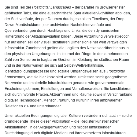
Sie sind Teil der
Postdigital Landscapes
– der parallel im Browserfenster
geöffneten Tabs, die eine ausschnitthafte Spur aktueller Aktivitäten abbilden,
der Suchverläufe, der per Daumen durchgescrollten Timelines, der Drop-
Down-Menüstrukturen, der archivierten Nachrichtenverläufe und
Querverbindungen durch Hashtags und Links, die den dynamisierten
Hintergrund der Alltagsnavigation bilden. Diese Aufzählung verweist jedoch
nur auf einen Teil der visuell sichtbaren Dimension einer weit verzweigten
Infrastruktur. Zunehmend greifen die Logiken des Netzes darüber hinaus in
den physischen Umgebungen. Im Internet der Dinge, in der zunehmenden
Zahl von Sensoren in tragbaren Geräten, in Kleidung, im städtischen Raum
und in der Natur wirken sie sich auf Selbst-Weltverhältnisse,
Identitätsbildungsprozesse und soziale Umgangsweisen aus.
Postdigital
Landscapes
, wie sie hier konzipiert werden,
umfassen somit geografische
Netzwerke und materielle Infrastrukturen genauso wie gouvernementale
Erscheinungsformen, Einstellungen und Verhaltensweisen. Sie konstituieren
sich durch hybride Praxen, Akteur*innen und Räume sowie in Verschränkung
digitaler Technologien, Mensch, Natur und Kultur in ihren ambivalenten
Relationen zu- und untereinander.
Unter aktuellen Bedingungen digitaler Kulturen verändern sich auch – so die
grundlegende These dieser Publikation – die Register künstlerischer
Artikulationen. In der Allgegenwart von und mit der umfassenden
Durchdringung durch digitale Medien und ihrer vernetzten Infrastrukturen