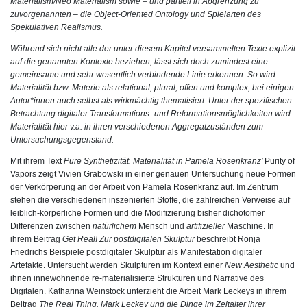
Materialism/Neo Materialism sowie – und partiell in Abgrenzung zu
zuvorgenannten – die Object-Oriented Ontology und Spielarten des
Spekulativen Realismus.
Während sich nicht alle der unter diesem Kapitel versammelten Texte explizit
auf die genannten Kontexte beziehen, lässt sich doch zumindest eine
gemeinsame und sehr wesentlich verbindende Linie erkennen: So wird
Materialität bzw. Materie als relational, plural, offen und komplex, bei einigen
Autor*innen auch selbst als wirkmächtig thematisiert. Unter der spezifischen
Betrachtung digitaler Transformations- und Reformationsmöglichkeiten wird
Materialität hier v.a. in ihren verschiedenen Aggregatzuständen zum
Untersuchungsgegenstand.
Mit ihrem Text
Pure Synthetizität. Materialität in Pamela Rosenkranz’
Purity of
Vapors
zeigt
Vivien Grabowski
in einer genauen Untersuchung neue Formen
der Verkörperung an der Arbeit von Pamela Rosenkranz auf. Im Zentrum
stehen die verschiedenen inszenierten Stoffe, die zahlreichen Verweise auf
leiblich-körperliche Formen und die Modifizierung bisher dichotomer
Differenzen zwischen
natürlichem
Mensch und
artifizieller
Maschine. In
ihrem Beitrag
Get Real! Zur postdigitalen Skulptur
beschreibt
Ronja
Friedrichs
Beispiele postdigitaler Skulptur als Manifestation digitaler
Artefakte. Untersucht werden Skulpturen im Kontext einer
New Aesthetic
und
ihnen innewohnende re-materialisierte Strukturen und Narrative des
Digitalen.
Katharina Weinstock
unterzieht die Arbeit Mark Leckeys in ihrem
Beitrag
The Real Thing. Mark Leckey und die Dinge im Zeitalter ihrer