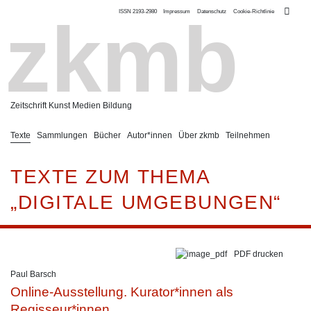
ISSN 2193-2980
Impressum
Datenschutz
Cookie-Richtlinie
zkmb
Zeitschrift Kunst Medien Bildung
Texte
Sammlungen
Bücher
Autor*innen
Über zkmb
Teilnehmen
TEXTE ZUM THEMA
„DIGITALE UMGEBUNGEN“
PDF drucken
Paul Barsch
Online-Ausstellung. Kurator*innen als
Regisseur*innen