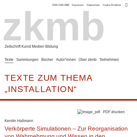
ISSN 2193-2980
Impressum
Datenschutz
Cookie-Richtlinie
zkmb
Zeitschrift Kunst Medien Bildung
Texte
Sammlungen
Bücher
Autor*innen
Über zkmb
Teilnehmen
TEXTE ZUM THEMA
„INSTALLATION“
PDF drucken
Kerstin Hallmann
Verkörperte Simulationen – Zur Reorganisation
von Wahrnehmung und Wissen in den