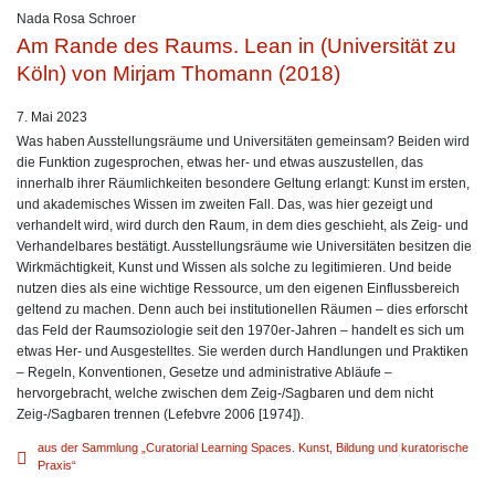
Nada Rosa Schroer
Am Rande des Raums. Lean in (Universität zu
Köln) von Mirjam Thomann (2018)
7. Mai 2023
Was haben Ausstellungsräume und Universitäten gemeinsam? Beiden wird
die Funktion zugesprochen, etwas her- und etwas auszustellen, das
innerhalb ihrer Räumlichkeiten besondere Geltung erlangt: Kunst im ersten,
und akademisches Wissen im zweiten Fall. Das, was hier gezeigt und
verhandelt wird, wird durch den Raum, in dem dies geschieht, als Zeig- und
Verhandelbares bestätigt. Ausstellungsräume wie Universitäten besitzen die
Wirkmächtigkeit, Kunst und Wissen als solche zu legitimieren. Und beide
nutzen dies als eine wichtige Ressource, um den eigenen Einflussbereich
geltend zu machen. Denn auch bei institutionellen Räumen – dies erforscht
das Feld der Raumsoziologie seit den 1970er-Jahren – handelt es sich um
etwas Her- und Ausgestelltes. Sie werden durch Handlungen und Praktiken
– Regeln, Konventionen, Gesetze und administrative Abläufe –
hervorgebracht, welche zwischen dem Zeig-/Sagbaren und dem nicht
Zeig-/Sagbaren trennen (Lefebvre 2006 [1974]).
aus der Sammlung „Curatorial Learning Spaces. Kunst, Bildung und kuratorische
Praxis“