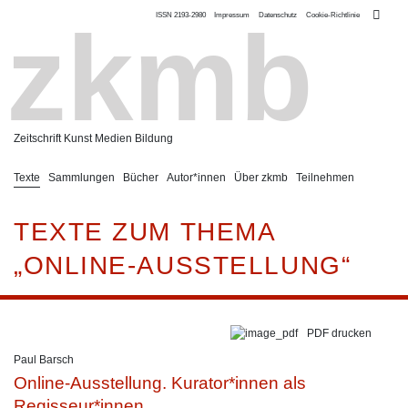
ISSN 2193-2980
Impressum
Datenschutz
Cookie-Richtlinie
zkmb
Zeitschrift Kunst Medien Bildung
Texte
Sammlungen
Bücher
Autor*innen
Über zkmb
Teilnehmen
TEXTE ZUM THEMA
„ONLINE-AUSSTELLUNG“
PDF drucken
Paul Barsch
Online-Ausstellung. Kurator*innen als
Regisseur*innen