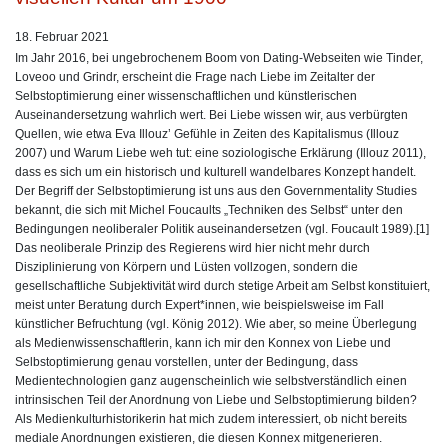
18. Februar 2021
Im Jahr 2016, bei ungebrochenem Boom von Dating-Webseiten wie Tinder,
Loveoo und Grindr, erscheint die Frage nach Liebe im Zeitalter der
Selbstoptimierung einer wissenschaftlichen und künstlerischen
Auseinandersetzung wahrlich wert. Bei Liebe wissen wir, aus verbürgten
Quellen, wie etwa Eva Illouz’ Gefühle in Zeiten des Kapitalismus (Illouz
2007) und Warum Liebe weh tut: eine soziologische Erklärung (Illouz 2011),
dass es sich um ein historisch und kulturell wandelbares Konzept handelt.
Der Begriff der Selbstoptimierung ist uns aus den Governmentality Studies
bekannt, die sich mit Michel Foucaults „Techniken des Selbst“ unter den
Bedingungen neoliberaler Politik auseinandersetzen (vgl. Foucault 1989).[1]
Das neoliberale Prinzip des Regierens wird hier nicht mehr durch
Disziplinierung von Körpern und Lüsten vollzogen, sondern die
gesellschaftliche Subjektivität wird durch stetige Arbeit am Selbst konstituiert,
meist unter Beratung durch Expert*innen, wie beispielsweise im Fall
künstlicher Befruchtung (vgl. König 2012). Wie aber, so meine Überlegung
als Medienwissenschaftlerin, kann ich mir den Konnex von Liebe und
Selbstoptimierung genau vorstellen, unter der Bedingung, dass
Medientechnologien ganz augenscheinlich wie selbstverständlich einen
intrinsischen Teil der Anordnung von Liebe und Selbstoptimierung bilden?
Als Medienkulturhistorikerin hat mich zudem interessiert, ob nicht bereits
mediale Anordnungen existieren, die diesen Konnex mitgenerieren.