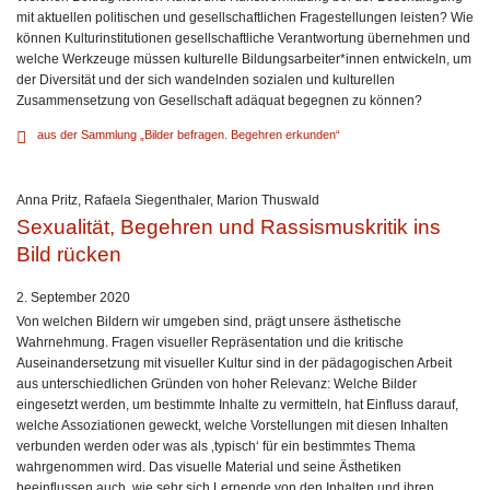
mit aktuellen politischen und gesellschaftlichen Fragestellungen leisten? Wie
können Kulturinstitutionen gesellschaftliche Verantwortung übernehmen und
welche Werkzeuge müssen kulturelle Bildungsarbeiter*innen entwickeln, um
der Diversität und der sich wandelnden sozialen und kulturellen
Zusammensetzung von Gesellschaft adäquat begegnen zu können?
aus der Sammlung „Bilder befragen. Begehren erkunden“
Anna Pritz
,
Rafaela Siegenthaler
,
Marion Thuswald
Sexualität, Begehren und Rassismuskritik ins
Bild rücken
2. September 2020
Von welchen Bildern wir umgeben sind, prägt unsere ästhetische
Wahrnehmung. Fragen visueller Repräsentation und die kritische
Auseinandersetzung mit visueller Kultur sind in der pädagogischen Arbeit
aus unterschiedlichen Gründen von hoher Relevanz: Welche Bilder
eingesetzt werden, um bestimmte Inhalte zu vermitteln, hat Einfluss darauf,
welche Assoziationen geweckt, welche Vorstellungen mit diesen Inhalten
verbunden werden oder was als ‚typisch‘ für ein bestimmtes Thema
wahrgenommen wird. Das visuelle Material und seine Ästhetiken
beeinflussen auch, wie sehr sich Lernende von den Inhalten und ihren