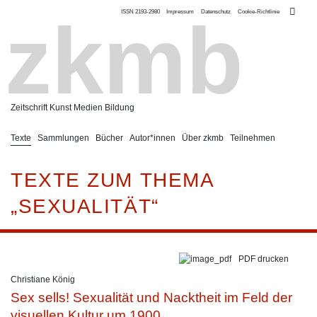
ISSN 2193-2980
Impressum
Datenschutz
Cookie-Richtlinie
zkmb
Zeitschrift Kunst Medien Bildung
Texte
Sammlungen
Bücher
Autor*innen
Über zkmb
Teilnehmen
TEXTE ZUM THEMA
„SEXUALITÄT“
PDF drucken
Christiane König
Sex sells! Sexualität und Nacktheit im Feld der
visuellen Kultur um 1900