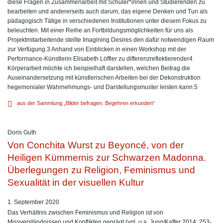
diese Fragen in Zusammenarbeit mit Schüler*innen und Studierenden zu
bearbeiten und andererseits auch darum, das eigene Denken und Tun als
pädagogisch Tätige in verschiedenen Institutionen unter diesem Fokus zu
beleuchten. Mit einer Reihe an Fortbildungsmöglichkeiten für uns als
Projektmitarbeitende stellte Imagining Desires den dafür notwendigen Raum
zur Verfügung.3 Anhand von Einblicken in einen Workshop mit der
Performance-Künstlerin Elisabeth Löffler zu differenzreflektierender4
Körperarbeit möchte ich beispielhaft darstellen, welchen Beitrag die
Auseinandersetzung mit künstlerischen Arbeiten bei der Dekonstruktion
hegemonialer Wahrnehmungs- und Darstellungsmuster leisten kann.5
aus der Sammlung „Bilder befragen. Begehren erkunden“
Doris Guth
Von Conchita Wurst zu Beyoncé, von der
Heiligen Kümmernis zur Schwarzen Madonna.
Überlegungen zu Religion, Feminismus und
Sexualität in der visuellen Kultur
1. September 2020
Das Verhältnis zwischen Feminismus und Religion ist von
Missverständnissen und Konflikten geprägt (vgl. u.a. Jung/Kaffer 2014: 253-