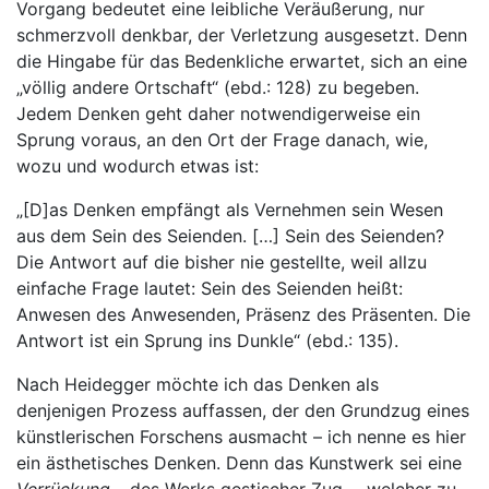
Vorgang bedeutet eine leibliche Veräußerung, nur
schmerzvoll denkbar, der Verletzung ausgesetzt. Denn
die Hingabe für das Bedenkliche erwartet, sich an eine
„völlig andere Ortschaft“ (ebd.: 128) zu begeben.
Jedem Denken geht daher notwendigerweise ein
Sprung voraus, an den Ort der Frage danach, wie,
wozu und wodurch etwas ist:
„[D]as Denken empfängt als Vernehmen sein Wesen
aus dem Sein des Seienden. […] Sein des Seienden?
Die Antwort auf die bisher nie gestellte, weil allzu
einfache Frage lautet: Sein des Seienden heißt:
Anwesen des Anwesenden, Präsenz des Präsenten. Die
Antwort ist ein Sprung ins Dunkle“ (ebd.: 135).
Nach Heidegger möchte ich das Denken als
denjenigen Prozess auffassen, der den Grundzug eines
künstlerischen Forschens ausmacht – ich nenne es hier
ein ästhetisches Denken. Denn das Kunstwerk sei eine