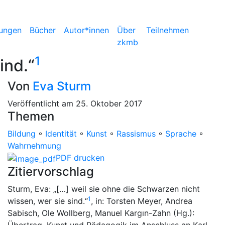
ungen
Bücher
Autor*innen
Über
Teilnehmen
zkmb
1
ind.“
Von
Eva Sturm
Veröffentlicht am 25. Oktober 2017
Themen
Bildung
◦
Identität
◦
Kunst
◦
Rassismus
◦
Sprache
◦
Wahrnehmung
PDF drucken
Zitiervorschlag
Sturm, Eva: „[…] weil sie ohne die Schwarzen nicht
1
wissen, wer sie sind.“
, in: Torsten Meyer, Andrea
Sabisch, Ole Wollberg, Manuel Kargın-Zahn (Hg.):
Übertrag. Kunst und Pädagogik im Anschluss an Karl-