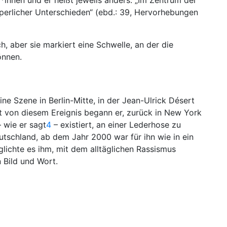
innen und er heißt jeweils anders. „Im Zentrum der
perlicher Unterschieden“ (ebd.: 39, Hervorhebungen
ch, aber sie markiert eine Schwelle, an der die
önnen.
 Szene in Berlin-Mitte, in der Jean-Ulrick Désert
t von diesem Ereignis begann er, zurück in New York
 wie er sagt
4
– existiert, an einer Lederhose zu
tschland, ab dem Jahr 2000 war für ihn wie in ein
lichte es ihm, mit dem alltäglichen Rassismus
 Bild und Wort.