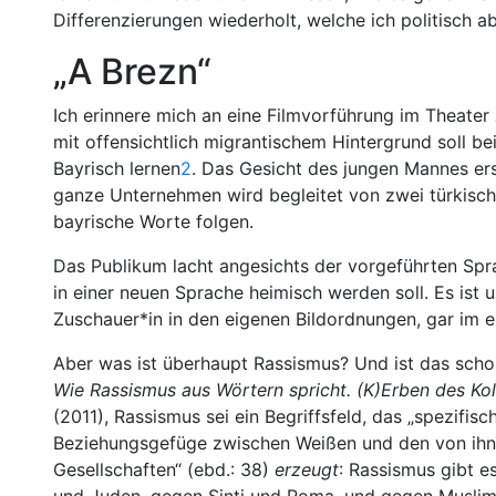
Differenzierungen wiederholt, welche ich politisch a
„A Brezn“
Ich erinnere mich an eine Filmvorführung im Theater
mit offensichtlich migrantischem Hintergrund soll b
Bayrisch lernen
2
. Das Gesicht des jungen Mannes ers
ganze Unternehmen wird begleitet von zwei türkisch
bayrische Worte folgen.
Das Publikum lacht angesichts der vorgeführten Spra
in einer neuen Sprache heimisch werden soll. Es ist
Zuschauer*in in den eigenen Bildordnungen, gar im 
Aber was ist überhaupt Rassismus? Und ist das scho
Wie Rassismus aus Wörtern spricht. (K)Erben des Ko
(2011), Rassismus sei ein Begriffsfeld, das „spezifi
Beziehungsgefüge zwischen Weißen und den von ihnen
Gesellschaften“ (ebd.: 38)
erzeugt
: Rassismus gibt 