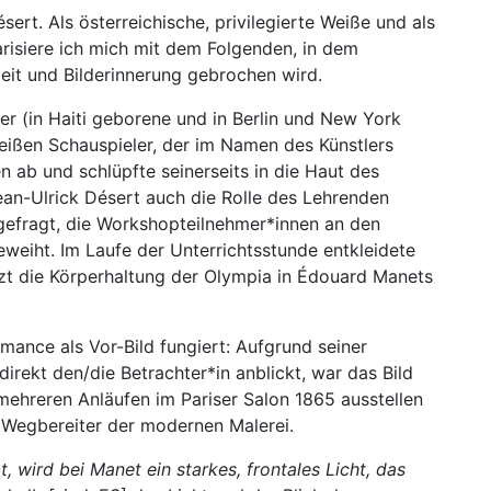
sert. Als österreichische, privilegierte Weiße und als
risiere ich mich mit dem Folgenden, in dem
beit und Bilderinnerung gebrochen wird.
er (in Haiti geborene und in Berlin und New York
eißen Schauspieler, der im Namen des Künstlers
 ab und schlüpfte seinerseits in die Haut des
ean-Ulrick Désert auch die Rolle des Lehrenden
gefragt, die Workshopteilnehmer*innen an den
eweiht. Im Laufe der Unterrichtsstunde entkleidete
zt die Körperhaltung der Olympia in Édouard Manets
mance als Vor-Bild fungiert: Aufgrund seiner
irekt den/die Betrachter*in anblickt, war das Bild
mehreren Anläufen im Pariser Salon 1865 ausstellen
e Wegbereiter der modernen Malerei.
, wird bei Manet ein starkes, frontales Licht, das