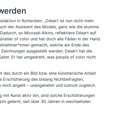
 werden
staktion in Rotterdam: „Désert ist nun nicht mehr
auch der Assistent des Models, ganz wie die stumme
adurch, so Micossé-Aikins, reflektiere Désert auf
nstler of color und hat doch alle Fäden in der Hand.
rsteilnehmer*innen gemacht, welche am Ende des
eichnungen ausgestellt werden. Desért hat die
rüstet. Er hat umgedreht, was people of color nicht
t des durch ein Bild bzw. eine künstlerische Arbeit
eine Erschütterung des bislang Nichtbefragten,
es mich angeht – unangenehm und lustvoll zugleich.
 mit Kunst aktiv bin, sind solche Erschütterungen
zini gelernt, seit über 30 Jahren in wechselnden