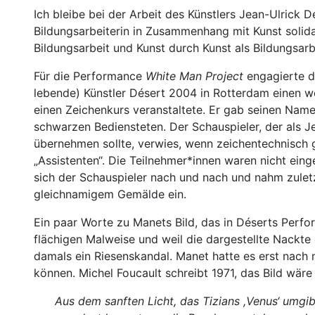
Ich bleibe bei der Arbeit des Künstlers Jean-Ulrick Dé
Bildungsarbeiterin in Zusammenhang mit Kunst solida
Bildungsarbeit und Kunst durch Kunst als Bildungsar
Für die Performance
White Man Project
engagierte d
lebende) Künstler Désert 2004 in Rotterdam einen w
einen Zeichenkurs veranstaltete. Er gab seinen Namen
schwarzen Bediensteten. Der Schauspieler, der als J
übernehmen sollte, verwies, wenn zeichentechnisch 
„Assistenten“. Die Teilnehmer*innen waren nicht eing
sich der Schauspieler nach und nach und nahm zulet
gleichnamigem Gemälde ein.
Ein paar Worte zu Manets Bild, das in Déserts Perfor
flächigen Malweise und weil die dargestellte Nackte d
damals ein Riesenskandal. Manet hatte es erst nach 
können. Michel Foucault schreibt 1971, das Bild wär
Aus dem sanften Licht, das Tizians ,Venus‘ umgibt