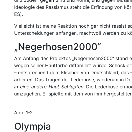
und Juden, gegen Sinti und Roma, und gegen Muslim*
Ideologie des Rassismus steht die Erfindung von kör
ES).
Vielleicht ist meine Reaktion noch gar nicht rassistis
Unterscheidungen anfangen, machtvoll werden zu k
„Negerhosen2000“
Am Anfang des Projektes „Negerhosen2000“ stand eine
wegen seiner Hautfarbe diffamiert wurde. Schockier
– entsprechend dem Klischee von Deutschland, das –
arbeiten. Das Tragen der Lederhose, wiederum in Deu
In-eine-andere-Haut-Schlüpfen
. Die Lederhose ermög
umzugehen. Er spielte mit dem von ihm hergestellten
Abb. 1-2
Olympia