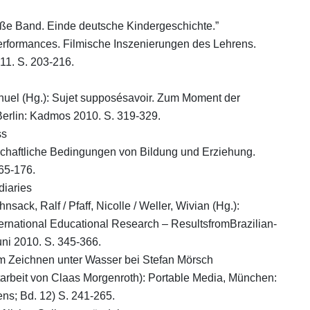
iße Band. Einde deutsche Kindergeschichte.”
-Performances. Filmische Inszenierungen des Lehrens.
11. S. 203-216.
anuel (Hg.): Sujet supposésavoir. Zum Moment der
erlin: Kadmos 2010. S. 319-329.
ss
llschaftliche Bedingungen von Bildung und Erziehung.
65-176.
diaries
sack, Ralf / Pfaff, Nicolle / Weller, Wivian (Hg.):
ernational Educational Research – ResultsfromBrazilian-
ni 2010. S. 345-366.
m Zeichnen unter Wasser bei Stefan Mörsch
 Mitarbeit von Claas Morgenroth): Portable Media, München:
ns; Bd. 12) S. 241-265.