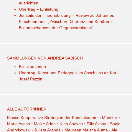
ausrichten
Übertrag – Einleitung
Jenseits der Theoriebildung – Review zu Johannes
Kirschenmann: „Zwischen Differenz und Kohärenz.
Bildungschancen der Gegenwartskunst“
SAMMLUNGEN VON ANDREA SABISCH
Bildsituationen
Übertrag. Kunst und Pädagogik im Anschluss an Karl-
Josef Pazzini
ALLE AUTOR*INNEN
Klasse Kooperative Strategien der Kunstakademie Münster
◦
Maria Acaso
◦
Maike Aden
◦
Nina Ahokas
◦
Filiz Aksoy
◦
Sonja
Andrykowski
◦
Julieta Aranda
◦
Maureen Maisha Auma
◦
Ale