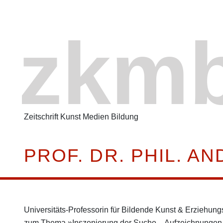
zkm
Zeitschrift Kunst Medien Bildung
PROF. DR. PHIL. A
Universitäts-Professorin für Bildende Kunst & Erziehung
zum Thema
»Inszenierung der Suche – Aufzeichnungen a