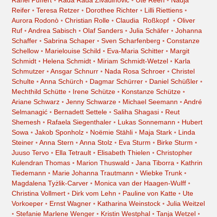
Rahel Puffert
◦
Rada Rada Živadinović
◦
Ute Reeh
◦
Nadja
Reifer
◦
Teresa Retzer
◦
Dorothee Richter
◦
Lilli Riettiens
◦
Aurora Rodonò
◦
Christian Rolle
◦
Claudia Roßkopf
◦
Oliver
Ruf
◦
Andrea Sabisch
◦
Olaf Sanders
◦
Julia Schäfer
◦
Johanna
Schaffer
◦
Sabrina Schaper
◦
Sven Scharfenberg
◦
Constanze
Schellow
◦
Marielouise Schild
◦
Eva-Maria Schitter
◦
Margit
Schmidt
◦
Helena Schmidt
◦
Miriam Schmidt-Wetzel
◦
Karla
Schmutzer
◦
Ansgar Schnurr
◦
Nada Rosa Schroer
◦
Christel
Schulte
◦
Anna Schürch
◦
Dagmar Schürrer
◦
Daniel Schüßler
◦
Mechthild Schütte
◦
Irene Schütze
◦
Konstanze Schütze
◦
Ariane Schwarz
◦
Jenny Schwarze
◦
Michael Seemann
◦
André
Selmanagić
◦
Bernadett Settele
◦
Saliha Shagasi
◦
Reut
Shemesh
◦
Rafaela Siegenthaler
◦
Lukas Sonnemann
◦
Hubert
Sowa
◦
Jakob Sponholz
◦
Noëmie Stähli
◦
Maja Stark
◦
Linda
Steiner
◦
Anna Stern
◦
Anna Stolz
◦
Eva Sturm
◦
Birke Sturm
◦
Juuso Tervo
◦
Ella Tetrault
◦
Elisabeth Thielen
◦
Christopher
Kulendran Thomas
◦
Marion Thuswald
◦
Jana Tiborra
◦
Kathrin
Tiedemann
◦
Marie Johanna Trautmann
◦
Wiebke Trunk
◦
Magdalena Tyżlik-Carver
◦
Monica van der Haagen-Wulff
◦
Christina Vollmert
◦
Dirk vom Lehn
◦
Pauline von Katte
◦
Ute
Vorkoeper
◦
Ernst Wagner
◦
Katharina Weinstock
◦
Julia Weitzel
◦
Stefanie Marlene Wenger
◦
Kristin Westphal
◦
Tanja Wetzel
◦