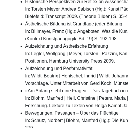
Historische Perspektiven zur Reflexion wissenscha
In: Torsten Meyer, Andrea Sabisch (Hg.): Kunst P
Bielefeld: Transcript 2009. (Theorie Bilden) S. 35-4
Ästhetische Bildung ist Grundlage jeder Bildung
In: Billmayer, Franz (Hg.): Angeboten. Was die K
(Kontext Kunstpädagogik; Bd. 19) S. 192-198.
Aufzeichnung und Ästhetische Erfahrung
In: Legler, Wolfgang | Meyer, Torsten | Pazzini, Ka
Positionen. Hamburg University Press 2009.
Aufzeichnung und Performativität
In: Wildt, Beatrix | Hentschel, Ingrid | Wildt, Joha
Vorschläge. Unter Mitarbeit von Gerd Koch. Münster
»Am Anfang steht eine Frage« – Das Tagebuch in 
In: Blohm, Manfred | Heil, Christine | Peters, Maria
Forschung. Lektüre zu Texten von Helga Kämpf-J
Bewegungen, Passagen – Über das Flüchtige
In: Schütz, Norbert | Blohm, Manfred (Hg.): Die Kun
279.