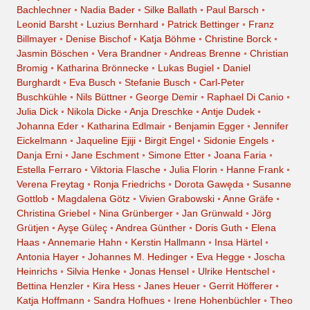
Bachlechner
◦
Nadia Bader
◦
Silke Ballath
◦
Paul Barsch
◦
Leonid Barsht
◦
Luzius Bernhard
◦
Patrick Bettinger
◦
Franz
Billmayer
◦
Denise Bischof
◦
Katja Böhme
◦
Christine Borck
◦
Jasmin Böschen
◦
Vera Brandner
◦
Andreas Brenne
◦
Christian
Bromig
◦
Katharina Brönnecke
◦
Lukas Bugiel
◦
Daniel
Burghardt
◦
Eva Busch
◦
Stefanie Busch
◦
Carl-Peter
Buschkühle
◦
Nils Büttner
◦
George Demir
◦
Raphael Di Canio
◦
Julia Dick
◦
Nikola Dicke
◦
Anja Dreschke
◦
Antje Dudek
◦
Johanna Eder
◦
Katharina Edlmair
◦
Benjamin Egger
◦
Jennifer
Eickelmann
◦
Jaqueline Ejiji
◦
Birgit Engel
◦
Sidonie Engels
◦
Danja Erni
◦
Jane Eschment
◦
Simone Etter
◦
Joana Faria
◦
Estella Ferraro
◦
Viktoria Flasche
◦
Julia Florin
◦
Hanne Frank
◦
Verena Freytag
◦
Ronja Friedrichs
◦
Dorota Gawęda
◦
Susanne
Gottlob
◦
Magdalena Götz
◦
Vivien Grabowski
◦
Anne Gräfe
◦
Christina Griebel
◦
Nina Grünberger
◦
Jan Grünwald
◦
Jörg
Grütjen
◦
Ayşe Güleç
◦
Andrea Günther
◦
Doris Guth
◦
Elena
Haas
◦
Annemarie Hahn
◦
Kerstin Hallmann
◦
Insa Härtel
◦
Antonia Hayer
◦
Johannes M. Hedinger
◦
Eva Hegge
◦
Joscha
Heinrichs
◦
Silvia Henke
◦
Jonas Hensel
◦
Ulrike Hentschel
◦
Bettina Henzler
◦
Kira Hess
◦
Janes Heuer
◦
Gerrit Höfferer
◦
Katja Hoffmann
◦
Sandra Hofhues
◦
Irene Hohenbüchler
◦
Theo