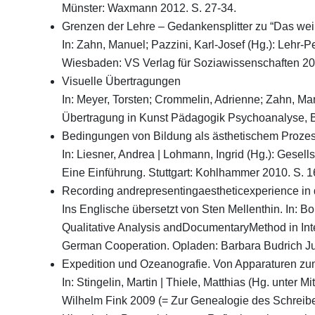
Münster: Waxmann 2012. S. 27-34.
Grenzen der Lehre – Gedankensplitter zu “Das we
In: Zahn, Manuel; Pazzini, Karl-Josef (Hg.): Lehr
Wiesbaden: VS Verlag für Soziawissenschaften 20
Visuelle Übertragungen
In: Meyer, Torsten; Crommelin, Adrienne; Zahn, M
Übertragung in Kunst Pädagogik Psychoanalyse, B
Bedingungen von Bildung als ästhetischem Proze
In: Liesner, Andrea | Lohmann, Ingrid (Hg.): Gese
Eine Einführung. Stuttgart: Kohlhammer 2010. S. 1
Recording andrepresentingaestheticexperience in 
Ins Englische übersetzt von Sten Mellenthin. In: Bohn
Qualitative Analysis andDocumentaryMethod in Int
German Cooperation. Opladen: Barbara Budrich Ju
Expedition und Ozeanografie. Von Apparaturen zu
In: Stingelin, Martin | Thiele, Matthias (Hg. unter
Wilhelm Fink 2009 (= Zur Genealogie des Schreibe