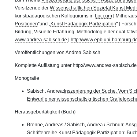
Vorsitzende der
Wissenschaftlichen Sozietät Kunst Medi
kunstpädagogischen Kolloquiums in
Loccum
| Mitheraus
Positionen
“und „
Kunst Pädagogik Partizipation
“ | Forsc
Bildung, Visuelle Erfahrung, Methodologie der qualitat
www.andrea-sabisch.de
|
http://www.epb.uni-hamburg.d
Veröffentlichungen von Andrea Sabisch
Komplette Auflistung unter
http://www.andrea-sabisch.de
Monografie
Sabisch, Andrea:
Inszenierung der Suche. Vom Sic
Entwurf einer wissenschaftskritischen Grafieforsch
Herausgebertätigkeit (Buch)
Brenne, Andreas / Sabisch, Andrea / Schnurr, Ansg
Schriftenreihe Kunst Pädagogik Partizipation: Bu