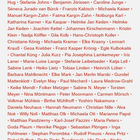
Hug
◦
Stefanie Johns
◦
Benjamin Jörissen
◦
Caroline Junge
◦
Séneca Jurado van Bürck
◦
Franzis Kabisch
◦
Michaela Kaiser
◦
Manuel Kargın-Zahn
◦
Fatma Kargın-Zahn
◦
Notburga Karl
◦
Katharina Karner
◦
Kai Kaspar
◦
Helmke Jan Keden
◦
Helmke
Jan Keden
◦
Joachim Kettel
◦
Johannes Kirschenmann
◦
Kristin
Klein
◦
Nadja Köffler
◦
Gila Kolb
◦
Hans-Christoph Koller
◦
Christiane König
◦
Michaela Kramer
◦
Elke Krasny
◦
Lennart
Krauß
◦
Gesa Krebber
◦
Franz Kasper Krönig
◦
Eglė Kulbokaitė
◦
Chantal Küng
◦
Julia Kurz
◦
Pia Josephina Lamkemeyer
◦
Iris
Laner
◦
Marie-Luise Lange
◦
Stefanie Leibetseder
◦
Katja Lell
◦
Sabine Lenk
◦
Heiko Lietz
◦
Tobias Linden
◦
Heinrich Lüber
◦
Barbara Mahlknecht
◦
Elke Mark
◦
Jan Merlin Marski
◦
Gundel
Mattenklott
◦
Evelyn May
◦
Paul Mecheril
◦
Laura Medrow-Grahl
◦
Keike Mendt
◦
Folker Metzger
◦
Sabine N. Meyer
◦
Torsten
Meyer
◦
Nina Möntmann
◦
Peter Moormann
◦
Carmen Mörsch
◦
Volkmar Mühleis
◦
Birthe Mühlhoff
◦
Yoshiro Nakamura
◦
Daniela Neuhaus
◦
Hannah Neumann
◦
Christian Nille
◦
Alva
Noë
◦
Willy Noll
◦
Matthias Olk
◦
Michaela Ott
◦
Marianne Papst
◦
Matthias Pasdzierny
◦
Karl-Josef Pazzini
◦
Maria Peters
◦
Goda Plaum
◦
Henrike Plegge
◦
Sebastian Plönges
◦
Inga
Pohlmeier
◦
Stephan Porombka
◦
Rudolf Preuss
◦
Anna Pritz
◦