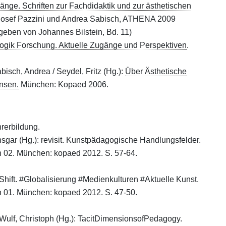
e. Schriften zur Fachdidaktik und zur ästhetischen
-Josef Pazzini und Andrea Sabisch, ATHENA 2009
eben von Johannes Bilstein, Bd. 11)
gik Forschung. Aktuelle Zugänge und Perspektiven
.
abisch, Andrea / Seydel, Fritz (Hg.):
Über Ästhetische
nsen.
München: Kopaed 2006.
rerbildung.
nsgar (Hg.): revisit. Kunstpädagogische Handlungsfelder.
ch 02. München: kopaed 2012. S. 57-64.
): Shift. #Globalisierung #Medienkulturen #Aktuelle Kunst.
ch 01. München: kopaed 2012. S. 47-50.
 / Wulf, Christoph (Hg.): TacitDimensionsofPedagogy.