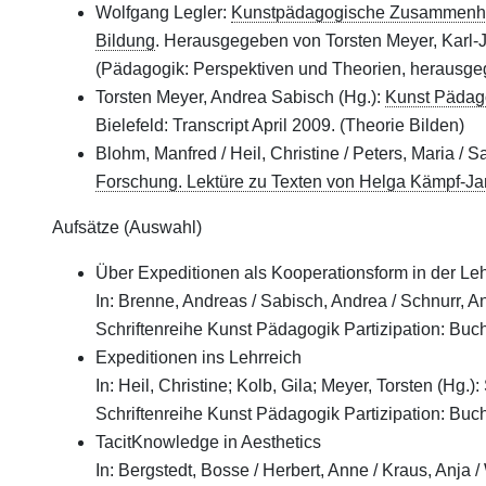
Wolfgang Legler:
Kunstpädagogische Zusammenhäng
Bildung
. Herausgegeben von Torsten Meyer, Karl
(Pädagogik: Perspektiven und Theorien, herausgeg
Torsten Meyer, Andrea Sabisch (Hg.):
Kunst Pädago
Bielefeld: Transcript April 2009. (Theorie Bilden)
Blohm, Manfred / Heil, Christine / Peters, Maria / S
Forschung. Lektüre zu Texten von Helga Kämpf-Ja
Aufsätze (Auswahl)
Über Expeditionen als Kooperationsform in der Leh
In: Brenne, Andreas / Sabisch, Andrea / Schnurr, A
Schriftenreihe Kunst Pädagogik Partizipation: Bu
Expeditionen ins Lehrreich
In: Heil, Christine; Kolb, Gila; Meyer, Torsten (Hg.
Schriftenreihe Kunst Pädagogik Partizipation: Bu
TacitKnowledge in Aesthetics
In: Bergstedt, Bosse / Herbert, Anne / Kraus, Anja