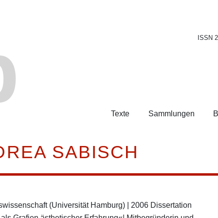
b
ISSN 
Texte
Sammlungen
B
NDREA SABISCH
swissenschaft (Universität Hamburg) | 2006 Dissertation
ls Grafien ästhetischer Erfahrung«
| Mitbegründerin und