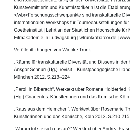
Kunstvermittlerin und Kunsthistorikerin ist die Etablier
</wbr>Forschungsschwerpunkte sind transkulturelle Dive
internationalen Workshops für Tourneeausstellungen für 
Goetheinstitut | Lehrt an der Staatlichen Hochschule fü
Filmakademie in Ludwigsburg |
wtrunk(at)arcor.de |
www.
Veröffentlichungen von Wiebke Trunk
„Räume für transkulturelle Diversität und Dissens in der
Ansgar Schnurr (Hg.): revisit – Kunstpädagogische Hand
München 2012. S.213-­-224
„Paroli in Biberach“, Werktext über Romane Holderried 
(Hg.):Gnadenlos. Künstlerinnen und das Komische Köln 
„Raus aus dem Heimchen“, Werktext über Rosemarie Troc
Künstlerinnen und das Komische, Köln 2012. S.210-­215
„Warum tut sie sich das an?“,Werktext über Andrea Frase