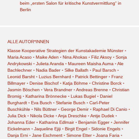
beim „ersten Salon für kritische Kunstvermittlung“ in
Berlin
ALLE AUTOR*INNEN
Klasse Kooperative Strategien der Kunstakademie Münster
◦
Maria Acaso
◦
Maike Aden
◦
Nina Ahokas
◦
Filiz Aksoy
◦
Sonja
Andrykowski
◦
Julieta Aranda
◦
Maureen Maisha Auma
◦
Ale
Bachlechner
◦
Nadia Bader
◦
Silke Ballath
◦
Paul Barsch
◦
Leonid Barsht
◦
Luzius Bernhard
◦
Patrick Bettinger
◦
Franz
Billmayer
◦
Denise Bischof
◦
Katja Böhme
◦
Christine Borck
◦
Jasmin Böschen
◦
Vera Brandner
◦
Andreas Brenne
◦
Christian
Bromig
◦
Katharina Brönnecke
◦
Lukas Bugiel
◦
Daniel
Burghardt
◦
Eva Busch
◦
Stefanie Busch
◦
Carl-Peter
Buschkühle
◦
Nils Büttner
◦
George Demir
◦
Raphael Di Canio
◦
Julia Dick
◦
Nikola Dicke
◦
Anja Dreschke
◦
Antje Dudek
◦
Johanna Eder
◦
Katharina Edlmair
◦
Benjamin Egger
◦
Jennifer
Eickelmann
◦
Jaqueline Ejiji
◦
Birgit Engel
◦
Sidonie Engels
◦
Danja Erni
◦
Jane Eschment
◦
Simone Etter
◦
Joana Faria
◦