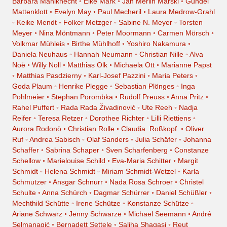
Barbara Mahlknecht
◦
Elke Mark
◦
Jan Merlin Marski
◦
Gundel
Mattenklott
◦
Evelyn May
◦
Paul Mecheril
◦
Laura Medrow-Grahl
◦
Keike Mendt
◦
Folker Metzger
◦
Sabine N. Meyer
◦
Torsten
Meyer
◦
Nina Möntmann
◦
Peter Moormann
◦
Carmen Mörsch
◦
Volkmar Mühleis
◦
Birthe Mühlhoff
◦
Yoshiro Nakamura
◦
Daniela Neuhaus
◦
Hannah Neumann
◦
Christian Nille
◦
Alva
Noë
◦
Willy Noll
◦
Matthias Olk
◦
Michaela Ott
◦
Marianne Papst
◦
Matthias Pasdzierny
◦
Karl-Josef Pazzini
◦
Maria Peters
◦
Goda Plaum
◦
Henrike Plegge
◦
Sebastian Plönges
◦
Inga
Pohlmeier
◦
Stephan Porombka
◦
Rudolf Preuss
◦
Anna Pritz
◦
Rahel Puffert
◦
Rada Rada Živadinović
◦
Ute Reeh
◦
Nadja
Reifer
◦
Teresa Retzer
◦
Dorothee Richter
◦
Lilli Riettiens
◦
Aurora Rodonò
◦
Christian Rolle
◦
Claudia Roßkopf
◦
Oliver
Ruf
◦
Andrea Sabisch
◦
Olaf Sanders
◦
Julia Schäfer
◦
Johanna
Schaffer
◦
Sabrina Schaper
◦
Sven Scharfenberg
◦
Constanze
Schellow
◦
Marielouise Schild
◦
Eva-Maria Schitter
◦
Margit
Schmidt
◦
Helena Schmidt
◦
Miriam Schmidt-Wetzel
◦
Karla
Schmutzer
◦
Ansgar Schnurr
◦
Nada Rosa Schroer
◦
Christel
Schulte
◦
Anna Schürch
◦
Dagmar Schürrer
◦
Daniel Schüßler
◦
Mechthild Schütte
◦
Irene Schütze
◦
Konstanze Schütze
◦
Ariane Schwarz
◦
Jenny Schwarze
◦
Michael Seemann
◦
André
Selmanagić
◦
Bernadett Settele
◦
Saliha Shagasi
◦
Reut