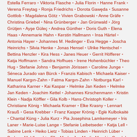
Estella Ferraro
◦
Viktoria Flasche
◦
Julia Florin
◦
Hanne Frank
◦
Verena Freytag
◦
Ronja Friedrichs
◦
Dorota Gawęda
◦
Susanne
Gottlob
◦
Magdalena Götz
◦
Vivien Grabowski
◦
Anne Gräfe
◦
Christina Griebel
◦
Nina Grünberger
◦
Jan Grünwald
◦
Jörg
Grütjen
◦
Ayşe Güleç
◦
Andrea Günther
◦
Doris Guth
◦
Elena
Haas
◦
Annemarie Hahn
◦
Kerstin Hallmann
◦
Insa Härtel
◦
Antonia Hayer
◦
Johannes M. Hedinger
◦
Eva Hegge
◦
Joscha
Heinrichs
◦
Silvia Henke
◦
Jonas Hensel
◦
Ulrike Hentschel
◦
Bettina Henzler
◦
Kira Hess
◦
Janes Heuer
◦
Gerrit Höfferer
◦
Katja Hoffmann
◦
Sandra Hofhues
◦
Irene Hohenbüchler
◦
Theo
Hug
◦
Stefanie Johns
◦
Benjamin Jörissen
◦
Caroline Junge
◦
Séneca Jurado van Bürck
◦
Franzis Kabisch
◦
Michaela Kaiser
◦
Manuel Kargın-Zahn
◦
Fatma Kargın-Zahn
◦
Notburga Karl
◦
Katharina Karner
◦
Kai Kaspar
◦
Helmke Jan Keden
◦
Helmke
Jan Keden
◦
Joachim Kettel
◦
Johannes Kirschenmann
◦
Kristin
Klein
◦
Nadja Köffler
◦
Gila Kolb
◦
Hans-Christoph Koller
◦
Christiane König
◦
Michaela Kramer
◦
Elke Krasny
◦
Lennart
Krauß
◦
Gesa Krebber
◦
Franz Kasper Krönig
◦
Eglė Kulbokaitė
◦
Chantal Küng
◦
Julia Kurz
◦
Pia Josephina Lamkemeyer
◦
Iris
Laner
◦
Marie-Luise Lange
◦
Stefanie Leibetseder
◦
Katja Lell
◦
Sabine Lenk
◦
Heiko Lietz
◦
Tobias Linden
◦
Heinrich Lüber
◦