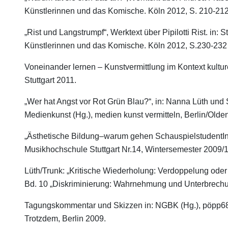
Künstlerinnen und das Komische. Köln 2012, S. 210-212
„Rist und Langstrumpf“, Werktext über Pipilotti Rist. in
Künstlerinnen und das Komische. Köln 2012, S.230-232
Voneinander lernen – Kunstvermittlung im Kontext kulturel
Stuttgart 2011.
„Wer hat Angst vor Rot Grün Blau?“, in: Nanna Lüth un
Medienkunst (Hg.), medien kunst vermitteln, Berlin/Olde
„Ästhetische Bildung–warum gehen SchauspielstudentIn
Musikhochschule Stuttgart Nr.14, Wintersemester 2009/
Lüth/Trunk: „Kritische Wiederholung: Verdoppelung oder 
Bd. 10 „Diskriminierung: Wahrnehmung und Unterbrechu
Tagungskommentar und Skizzen in: NGBK (Hg.), pöpp68
Trotzdem, Berlin 2009.