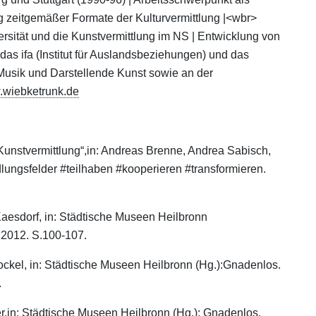
ung zeitgemäßer Formate der Kulturvermittlung |<wbr>
rsität und die Kunstvermittlung im NS | Entwicklung von
das ifa (Institut für Auslandsbeziehungen) und das
r Musik und Darstellende Kunst sowie an der
wiebketrunk.de
 Kunstvermittlung“,in: Andreas Brenne, Andrea Sabisch,
lungsfelder #teilhaben #kooperieren #transformieren.
Kaesdorf, in: Städtische Museen Heilbronn
2012. S.100-­107.
kel, in: Städtische Museen Heilbronn (Hg.):Gnadenlos.
.
r,in: Städtische Museen Heilbronn (Hg.): Gnadenlos.