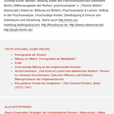
Sozietät Kunst Medien Bildung sowie der Psychoanalytischen Bibliothek
Berlin | Mitherausgeber der Reihen „psychoanalyse“ u. „Theorie Bilden“
(transcript) | Arbeit an: Bildung vor Bildern, Psychoanalyse & Lehren, Setting
in der Psychoanalyse, Unschuldige Kinder, Übertragung & Grenze von
Individuum und Gesellung. Siehe auch
http://mms.uni-
hamburg.de/blogs/pazzini
,
http://freudlacan.de
,
http://www.cafeleonar.de
/,
http://psybi-berlin.de/
TEXTE VON KARL-JOSEF PAZZINI
Pornographie als Struktur
Bildung vor Bildern. Pornographie als Bilddidaktik?
Zufall
Grenzwertige Bildung an den entgrenzenden Künsten
Ad Kirschenmann. „Und Kunst ist a priori kein didaktisches Medium“. Review
zu Johannes Kirschenmann: Zwischen Differenz und Kohärenz.
Bildungschancen der Gegenwartskunst
Eine gewisse Gewalt des Imaginären – Über Gerhard Richters „Betty“
(1977) | Teil 1
ALLE AUTOR*INNEN
Klasse Kooperative Strategien der Kunstakademie Münster
◦
Maria Acaso
◦
Maike