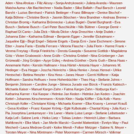
Aden
◦
Nina Ahokas
◦
Filiz Aksoy
◦
Sonja Andrykowski
◦
Julieta Aranda
◦
Maureen
Maisha Auma
◦
Ale Bachlechner
◦
Nadia Bader
◦
Silke Ballath
◦
Paul Barsch
◦
Leonid
Barsht
◦
Luzius Bernhard
◦
Patrick Bettinger
◦
Franz Billmayer
◦
Denise Bischof
◦
Katja Böhme
◦
Christine Borck
◦
Jasmin Böschen
◦
Vera Brandner
◦
Andreas Brenne
◦
Christian Bromig
◦
Katharina Brönnecke
◦
Lukas Bugiel
◦
Daniel Burghardt
◦
Eva
Busch
◦
Stefanie Busch
◦
Carl-Peter Buschkühle
◦
Nils Büttner
◦
George Demir
◦
Raphael Di Canio
◦
Julia Dick
◦
Nikola Dicke
◦
Anja Dreschke
◦
Antje Dudek
◦
Johanna Eder
◦
Katharina Edlmair
◦
Benjamin Egger
◦
Jennifer Eickelmann
◦
Jaqueline Ejiji
◦
Birgit Engel
◦
Sidonie Engels
◦
Danja Erni
◦
Jane Eschment
◦
Simone
Etter
◦
Joana Faria
◦
Estella Ferraro
◦
Viktoria Flasche
◦
Julia Florin
◦
Hanne Frank
◦
Verena Freytag
◦
Ronja Friedrichs
◦
Dorota Gawęda
◦
Susanne Gottlob
◦
Magdalena
Götz
◦
Vivien Grabowski
◦
Anne Gräfe
◦
Christina Griebel
◦
Nina Grünberger
◦
Jan
Grünwald
◦
Jörg Grütjen
◦
Ayşe Güleç
◦
Andrea Günther
◦
Doris Guth
◦
Elena Haas
◦
Annemarie Hahn
◦
Kerstin Hallmann
◦
Insa Härtel
◦
Antonia Hayer
◦
Johannes M.
Hedinger
◦
Eva Hegge
◦
Joscha Heinrichs
◦
Silvia Henke
◦
Jonas Hensel
◦
Ulrike
Hentschel
◦
Bettina Henzler
◦
Kira Hess
◦
Janes Heuer
◦
Gerrit Höfferer
◦
Katja
Hoffmann
◦
Sandra Hofhues
◦
Irene Hohenbüchler
◦
Theo Hug
◦
Stefanie Johns
◦
Benjamin Jörissen
◦
Caroline Junge
◦
Séneca Jurado van Bürck
◦
Franzis Kabisch
◦
Michaela Kaiser
◦
Manuel Kargın-Zahn
◦
Fatma Kargın-Zahn
◦
Notburga Karl
◦
Katharina Karner
◦
Kai Kaspar
◦
Helmke Jan Keden
◦
Helmke Jan Keden
◦
Joachim
Kettel
◦
Johannes Kirschenmann
◦
Kristin Klein
◦
Nadja Köffler
◦
Gila Kolb
◦
Hans-
Christoph Koller
◦
Christiane König
◦
Michaela Kramer
◦
Elke Krasny
◦
Lennart Krauß
◦
Gesa Krebber
◦
Franz Kasper Krönig
◦
Eglė Kulbokaitė
◦
Chantal Küng
◦
Julia Kurz
◦
Pia Josephina Lamkemeyer
◦
Iris Laner
◦
Marie-Luise Lange
◦
Stefanie Leibetseder
◦
Katja Lell
◦
Sabine Lenk
◦
Heiko Lietz
◦
Tobias Linden
◦
Heinrich Lüber
◦
Barbara
Mahlknecht
◦
Elke Mark
◦
Jan Merlin Marski
◦
Gundel Mattenklott
◦
Evelyn May
◦
Paul
Mecheril
◦
Laura Medrow-Grahl
◦
Keike Mendt
◦
Folker Metzger
◦
Sabine N. Meyer
◦
Torsten Meyer
◦
Nina Möntmann
◦
Peter Moormann
◦
Carmen Mörsch
◦
Volkmar