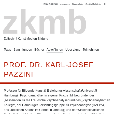
ISSN 2193-2980
Impressum
Datenschutz
Cookie-Richtlinie
zkmb
Zeitschrift Kunst Medien Bildung
Texte
Sammlungen
Bücher
Autor*innen
Über zkmb
Teilnehmen
PROF. DR. KARL-JOSEF
PAZZINI
Professor für Bildende Kunst & Erziehungswissenschaft (Universität
Hamburg) | Psychoanalytiker in eigener Praxis | Mitbegründer der
„Assoziation für die Freudsche Psychoanalyse“ und des „Psychoanalytischen
Kollegs“, der Hamburger Forschungsgruppe für Psychoanalyse (HAFPA),
des Jüdischen Salons im Grindel (Hamburg) und der Wissenschaftlichen