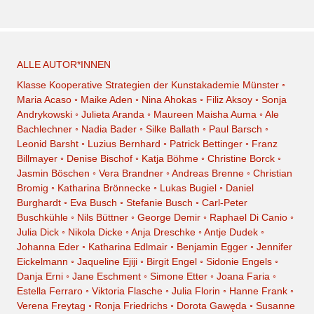
ALLE AUTOR*INNEN
Klasse Kooperative Strategien der Kunstakademie Münster
◦
Maria Acaso
◦
Maike Aden
◦
Nina Ahokas
◦
Filiz Aksoy
◦
Sonja
Andrykowski
◦
Julieta Aranda
◦
Maureen Maisha Auma
◦
Ale
Bachlechner
◦
Nadia Bader
◦
Silke Ballath
◦
Paul Barsch
◦
Leonid Barsht
◦
Luzius Bernhard
◦
Patrick Bettinger
◦
Franz
Billmayer
◦
Denise Bischof
◦
Katja Böhme
◦
Christine Borck
◦
Jasmin Böschen
◦
Vera Brandner
◦
Andreas Brenne
◦
Christian
Bromig
◦
Katharina Brönnecke
◦
Lukas Bugiel
◦
Daniel
Burghardt
◦
Eva Busch
◦
Stefanie Busch
◦
Carl-Peter
Buschkühle
◦
Nils Büttner
◦
George Demir
◦
Raphael Di Canio
◦
Julia Dick
◦
Nikola Dicke
◦
Anja Dreschke
◦
Antje Dudek
◦
Johanna Eder
◦
Katharina Edlmair
◦
Benjamin Egger
◦
Jennifer
Eickelmann
◦
Jaqueline Ejiji
◦
Birgit Engel
◦
Sidonie Engels
◦
Danja Erni
◦
Jane Eschment
◦
Simone Etter
◦
Joana Faria
◦
Estella Ferraro
◦
Viktoria Flasche
◦
Julia Florin
◦
Hanne Frank
◦
Verena Freytag
◦
Ronja Friedrichs
◦
Dorota Gawęda
◦
Susanne