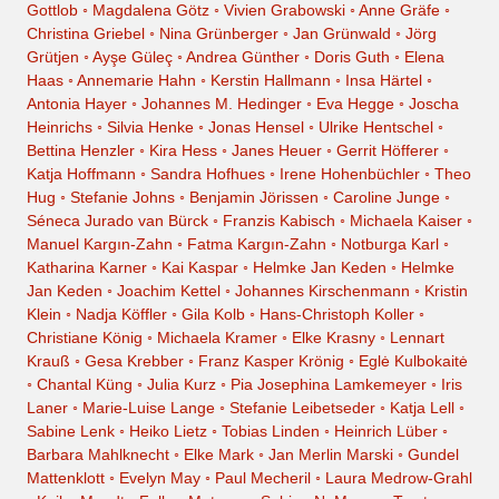
Gottlob
◦
Magdalena Götz
◦
Vivien Grabowski
◦
Anne Gräfe
◦
Christina Griebel
◦
Nina Grünberger
◦
Jan Grünwald
◦
Jörg
Grütjen
◦
Ayşe Güleç
◦
Andrea Günther
◦
Doris Guth
◦
Elena
Haas
◦
Annemarie Hahn
◦
Kerstin Hallmann
◦
Insa Härtel
◦
Antonia Hayer
◦
Johannes M. Hedinger
◦
Eva Hegge
◦
Joscha
Heinrichs
◦
Silvia Henke
◦
Jonas Hensel
◦
Ulrike Hentschel
◦
Bettina Henzler
◦
Kira Hess
◦
Janes Heuer
◦
Gerrit Höfferer
◦
Katja Hoffmann
◦
Sandra Hofhues
◦
Irene Hohenbüchler
◦
Theo
Hug
◦
Stefanie Johns
◦
Benjamin Jörissen
◦
Caroline Junge
◦
Séneca Jurado van Bürck
◦
Franzis Kabisch
◦
Michaela Kaiser
◦
Manuel Kargın-Zahn
◦
Fatma Kargın-Zahn
◦
Notburga Karl
◦
Katharina Karner
◦
Kai Kaspar
◦
Helmke Jan Keden
◦
Helmke
Jan Keden
◦
Joachim Kettel
◦
Johannes Kirschenmann
◦
Kristin
Klein
◦
Nadja Köffler
◦
Gila Kolb
◦
Hans-Christoph Koller
◦
Christiane König
◦
Michaela Kramer
◦
Elke Krasny
◦
Lennart
Krauß
◦
Gesa Krebber
◦
Franz Kasper Krönig
◦
Eglė Kulbokaitė
◦
Chantal Küng
◦
Julia Kurz
◦
Pia Josephina Lamkemeyer
◦
Iris
Laner
◦
Marie-Luise Lange
◦
Stefanie Leibetseder
◦
Katja Lell
◦
Sabine Lenk
◦
Heiko Lietz
◦
Tobias Linden
◦
Heinrich Lüber
◦
Barbara Mahlknecht
◦
Elke Mark
◦
Jan Merlin Marski
◦
Gundel
Mattenklott
◦
Evelyn May
◦
Paul Mecheril
◦
Laura Medrow-Grahl