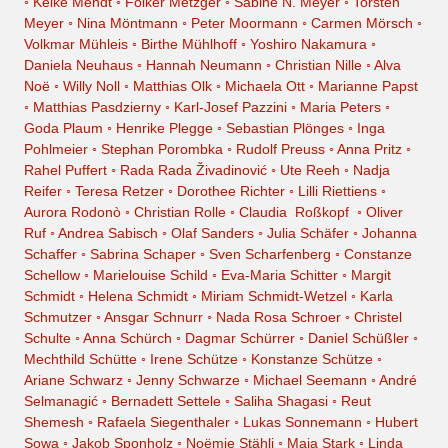
◦
Keike Mendt
◦
Folker Metzger
◦
Sabine N. Meyer
◦
Torsten
Meyer
◦
Nina Möntmann
◦
Peter Moormann
◦
Carmen Mörsch
◦
Volkmar Mühleis
◦
Birthe Mühlhoff
◦
Yoshiro Nakamura
◦
Daniela Neuhaus
◦
Hannah Neumann
◦
Christian Nille
◦
Alva
Noë
◦
Willy Noll
◦
Matthias Olk
◦
Michaela Ott
◦
Marianne Papst
◦
Matthias Pasdzierny
◦
Karl-Josef Pazzini
◦
Maria Peters
◦
Goda Plaum
◦
Henrike Plegge
◦
Sebastian Plönges
◦
Inga
Pohlmeier
◦
Stephan Porombka
◦
Rudolf Preuss
◦
Anna Pritz
◦
Rahel Puffert
◦
Rada Rada Živadinović
◦
Ute Reeh
◦
Nadja
Reifer
◦
Teresa Retzer
◦
Dorothee Richter
◦
Lilli Riettiens
◦
Aurora Rodonò
◦
Christian Rolle
◦
Claudia Roßkopf
◦
Oliver
Ruf
◦
Andrea Sabisch
◦
Olaf Sanders
◦
Julia Schäfer
◦
Johanna
Schaffer
◦
Sabrina Schaper
◦
Sven Scharfenberg
◦
Constanze
Schellow
◦
Marielouise Schild
◦
Eva-Maria Schitter
◦
Margit
Schmidt
◦
Helena Schmidt
◦
Miriam Schmidt-Wetzel
◦
Karla
Schmutzer
◦
Ansgar Schnurr
◦
Nada Rosa Schroer
◦
Christel
Schulte
◦
Anna Schürch
◦
Dagmar Schürrer
◦
Daniel Schüßler
◦
Mechthild Schütte
◦
Irene Schütze
◦
Konstanze Schütze
◦
Ariane Schwarz
◦
Jenny Schwarze
◦
Michael Seemann
◦
André
Selmanagić
◦
Bernadett Settele
◦
Saliha Shagasi
◦
Reut
Shemesh
◦
Rafaela Siegenthaler
◦
Lukas Sonnemann
◦
Hubert
Sowa
◦
Jakob Sponholz
◦
Noëmie Stähli
◦
Maja Stark
◦
Linda