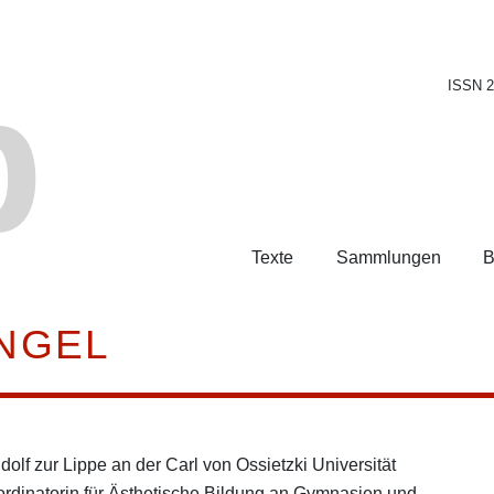
b
ISSN 
Texte
Sammlungen
B
ENGEL
dolf zur Lippe an der Carl von Ossietzki Universität
ordinatorin für Ästhetische Bildung an Gymnasien und