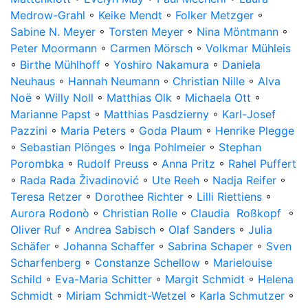
Medrow-Grahl
◦
Keike Mendt
◦
Folker Metzger
◦
Sabine N. Meyer
◦
Torsten Meyer
◦
Nina Möntmann
◦
Peter Moormann
◦
Carmen Mörsch
◦
Volkmar Mühleis
◦
Birthe Mühlhoff
◦
Yoshiro Nakamura
◦
Daniela
Neuhaus
◦
Hannah Neumann
◦
Christian Nille
◦
Alva
Noë
◦
Willy Noll
◦
Matthias Olk
◦
Michaela Ott
◦
Marianne Papst
◦
Matthias Pasdzierny
◦
Karl-Josef
Pazzini
◦
Maria Peters
◦
Goda Plaum
◦
Henrike Plegge
◦
Sebastian Plönges
◦
Inga Pohlmeier
◦
Stephan
Porombka
◦
Rudolf Preuss
◦
Anna Pritz
◦
Rahel Puffert
◦
Rada Rada Živadinović
◦
Ute Reeh
◦
Nadja Reifer
◦
Teresa Retzer
◦
Dorothee Richter
◦
Lilli Riettiens
◦
Aurora Rodonò
◦
Christian Rolle
◦
Claudia Roßkopf
◦
Oliver Ruf
◦
Andrea Sabisch
◦
Olaf Sanders
◦
Julia
Schäfer
◦
Johanna Schaffer
◦
Sabrina Schaper
◦
Sven
Scharfenberg
◦
Constanze Schellow
◦
Marielouise
Schild
◦
Eva-Maria Schitter
◦
Margit Schmidt
◦
Helena
Schmidt
◦
Miriam Schmidt-Wetzel
◦
Karla Schmutzer
◦