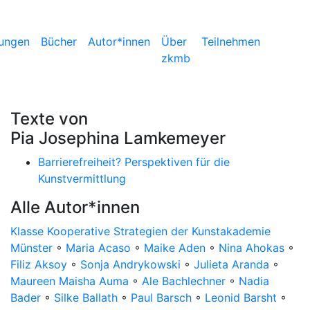
ungen
Bücher
Autor*innen
Über
Teilnehmen
zkmb
Texte von
Pia Josephina Lamkemeyer
Barrierefreiheit? Perspektiven für die
Kunstvermittlung
Alle Autor*innen
Klasse Kooperative Strategien der Kunstakademie
Münster
◦
Maria Acaso
◦
Maike Aden
◦
Nina Ahokas
◦
Filiz Aksoy
◦
Sonja Andrykowski
◦
Julieta Aranda
◦
Maureen Maisha Auma
◦
Ale Bachlechner
◦
Nadia
Bader
◦
Silke Ballath
◦
Paul Barsch
◦
Leonid Barsht
◦