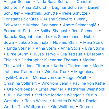
Ansgar Schnurr
◦
Nada Rosa Schroer
◦
Christel
Schulte
◦
Anna Schürch
◦
Dagmar Schürrer
◦
Daniel
Schüßler
◦
Mechthild Schütte
◦
Irene Schütze
◦
Konstanze Schütze
◦
Ariane Schwarz
◦
Jenny
Schwarze
◦
Michael Seemann
◦
André Selmanagić
◦
Bernadett Settele
◦
Saliha Shagasi
◦
Reut Shemesh
◦
Rafaela Siegenthaler
◦
Lukas Sonnemann
◦
Hubert
Sowa
◦
Jakob Sponholz
◦
Noëmie Stähli
◦
Maja Stark
◦
Linda Steiner
◦
Anna Stern
◦
Anna Stolz
◦
Eva Sturm
◦
Birke Sturm
◦
Juuso Tervo
◦
Ella Tetrault
◦
Elisabeth
Thielen
◦
Christopher Kulendran Thomas
◦
Marion
Thuswald
◦
Jana Tiborra
◦
Kathrin Tiedemann
◦
Marie
Johanna Trautmann
◦
Wiebke Trunk
◦
Magdalena
Tyżlik-Carver
◦
Monica van der Haagen-Wulff
◦
Christina Vollmert
◦
Dirk vom Lehn
◦
Pauline von Katte
◦
Ute Vorkoeper
◦
Ernst Wagner
◦
Katharina Weinstock
◦
Julia Weitzel
◦
Stefanie Marlene Wenger
◦
Kristin
Westphal
◦
Tanja Wetzel
◦
Karsten D. Wolf
◦
Daniel
Wolff
◦
Tim Wolfgarten
◦
Ole Wollberg
◦
Gereon