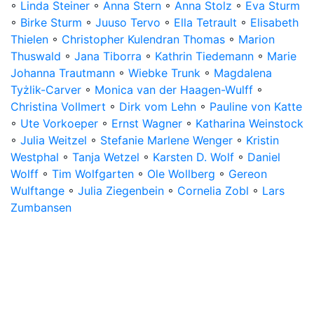
◦
Linda Steiner
◦
Anna Stern
◦
Anna Stolz
◦
Eva Sturm
◦
Birke Sturm
◦
Juuso Tervo
◦
Ella Tetrault
◦
Elisabeth
Thielen
◦
Christopher Kulendran Thomas
◦
Marion
Thuswald
◦
Jana Tiborra
◦
Kathrin Tiedemann
◦
Marie
Johanna Trautmann
◦
Wiebke Trunk
◦
Magdalena
Tyżlik-Carver
◦
Monica van der Haagen-Wulff
◦
Christina Vollmert
◦
Dirk vom Lehn
◦
Pauline von Katte
◦
Ute Vorkoeper
◦
Ernst Wagner
◦
Katharina Weinstock
◦
Julia Weitzel
◦
Stefanie Marlene Wenger
◦
Kristin
Westphal
◦
Tanja Wetzel
◦
Karsten D. Wolf
◦
Daniel
Wolff
◦
Tim Wolfgarten
◦
Ole Wollberg
◦
Gereon
Wulftange
◦
Julia Ziegenbein
◦
Cornelia Zobl
◦
Lars
Zumbansen