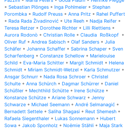
Pazzini
◦
Maria Peters
◦
Goda Plaum
◦
Henrike Plegge
◦
Sebastian Plönges
◦
Inga Pohlmeier
◦
Stephan
Porombka
◦
Rudolf Preuss
◦
Anna Pritz
◦
Rahel Puffert
◦
Rada Rada Živadinović
◦
Ute Reeh
◦
Nadja Reifer
◦
Teresa Retzer
◦
Dorothee Richter
◦
Lilli Riettiens
◦
Aurora Rodonò
◦
Christian Rolle
◦
Claudia Roßkopf
◦
Oliver Ruf
◦
Andrea Sabisch
◦
Olaf Sanders
◦
Julia
Schäfer
◦
Johanna Schaffer
◦
Sabrina Schaper
◦
Sven
Scharfenberg
◦
Constanze Schellow
◦
Marielouise
Schild
◦
Eva-Maria Schitter
◦
Margit Schmidt
◦
Helena
Schmidt
◦
Miriam Schmidt-Wetzel
◦
Karla Schmutzer
◦
Ansgar Schnurr
◦
Nada Rosa Schroer
◦
Christel
Schulte
◦
Anna Schürch
◦
Dagmar Schürrer
◦
Daniel
Schüßler
◦
Mechthild Schütte
◦
Irene Schütze
◦
Konstanze Schütze
◦
Ariane Schwarz
◦
Jenny
Schwarze
◦
Michael Seemann
◦
André Selmanagić
◦
Bernadett Settele
◦
Saliha Shagasi
◦
Reut Shemesh
◦
Rafaela Siegenthaler
◦
Lukas Sonnemann
◦
Hubert
Sowa
◦
Jakob Sponholz
◦
Noëmie Stähli
◦
Maja Stark