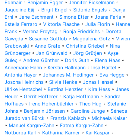
Edlmair
◦
Benjamin Egger
◦
Jennifer Eickelmann
◦
Jaqueline Ejiji
◦
Birgit Engel
◦
Sidonie Engels
◦
Danja
Erni
◦
Jane Eschment
◦
Simone Etter
◦
Joana Faria
◦
Estella Ferraro
◦
Viktoria Flasche
◦
Julia Florin
◦
Hanne
Frank
◦
Verena Freytag
◦
Ronja Friedrichs
◦
Dorota
Gawęda
◦
Susanne Gottlob
◦
Magdalena Götz
◦
Vivien
Grabowski
◦
Anne Gräfe
◦
Christina Griebel
◦
Nina
Grünberger
◦
Jan Grünwald
◦
Jörg Grütjen
◦
Ayşe
Güleç
◦
Andrea Günther
◦
Doris Guth
◦
Elena Haas
◦
Annemarie Hahn
◦
Kerstin Hallmann
◦
Insa Härtel
◦
Antonia Hayer
◦
Johannes M. Hedinger
◦
Eva Hegge
◦
Joscha Heinrichs
◦
Silvia Henke
◦
Jonas Hensel
◦
Ulrike Hentschel
◦
Bettina Henzler
◦
Kira Hess
◦
Janes
Heuer
◦
Gerrit Höfferer
◦
Katja Hoffmann
◦
Sandra
Hofhues
◦
Irene Hohenbüchler
◦
Theo Hug
◦
Stefanie
Johns
◦
Benjamin Jörissen
◦
Caroline Junge
◦
Séneca
Jurado van Bürck
◦
Franzis Kabisch
◦
Michaela Kaiser
◦
Manuel Kargın-Zahn
◦
Fatma Kargın-Zahn
◦
Notburga Karl
◦
Katharina Karner
◦
Kai Kaspar
◦