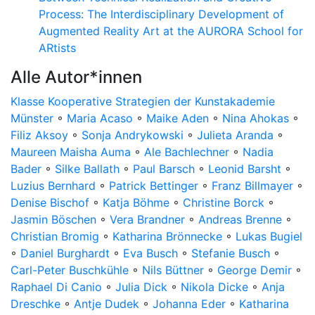
Process: The Interdisciplinary Development of
Augmented Reality Art at the AURORA School for
ARtists
Alle Autor*innen
Klasse Kooperative Strategien der Kunstakademie
Münster
◦
Maria Acaso
◦
Maike Aden
◦
Nina Ahokas
◦
Filiz Aksoy
◦
Sonja Andrykowski
◦
Julieta Aranda
◦
Maureen Maisha Auma
◦
Ale Bachlechner
◦
Nadia
Bader
◦
Silke Ballath
◦
Paul Barsch
◦
Leonid Barsht
◦
Luzius Bernhard
◦
Patrick Bettinger
◦
Franz Billmayer
◦
Denise Bischof
◦
Katja Böhme
◦
Christine Borck
◦
Jasmin Böschen
◦
Vera Brandner
◦
Andreas Brenne
◦
Christian Bromig
◦
Katharina Brönnecke
◦
Lukas Bugiel
◦
Daniel Burghardt
◦
Eva Busch
◦
Stefanie Busch
◦
Carl-Peter Buschkühle
◦
Nils Büttner
◦
George Demir
◦
Raphael Di Canio
◦
Julia Dick
◦
Nikola Dicke
◦
Anja
Dreschke
◦
Antje Dudek
◦
Johanna Eder
◦
Katharina