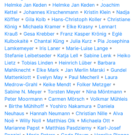
Helmke Jan Keden
◦
Helmke Jan Keden
◦
Joachim
Kettel
◦
Johannes Kirschenmann
◦
Kristin Klein
◦
Nadja
Köffler
◦
Gila Kolb
◦
Hans-Christoph Koller
◦
Christiane
König
◦
Michaela Kramer
◦
Elke Krasny
◦
Lennart
Krauß
◦
Gesa Krebber
◦
Franz Kasper Krönig
◦
Eglė
Kulbokaitė
◦
Chantal Küng
◦
Julia Kurz
◦
Pia Josephina
Lamkemeyer
◦
Iris Laner
◦
Marie-Luise Lange
◦
Stefanie Leibetseder
◦
Katja Lell
◦
Sabine Lenk
◦
Heiko
Lietz
◦
Tobias Linden
◦
Heinrich Lüber
◦
Barbara
Mahlknecht
◦
Elke Mark
◦
Jan Merlin Marski
◦
Gundel
Mattenklott
◦
Evelyn May
◦
Paul Mecheril
◦
Laura
Medrow-Grahl
◦
Keike Mendt
◦
Folker Metzger
◦
Sabine N. Meyer
◦
Torsten Meyer
◦
Nina Möntmann
◦
Peter Moormann
◦
Carmen Mörsch
◦
Volkmar Mühleis
◦
Birthe Mühlhoff
◦
Yoshiro Nakamura
◦
Daniela
Neuhaus
◦
Hannah Neumann
◦
Christian Nille
◦
Alva
Noë
◦
Willy Noll
◦
Matthias Olk
◦
Michaela Ott
◦
Marianne Papst
◦
Matthias Pasdzierny
◦
Karl-Josef