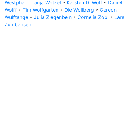
Westphal
◦
Tanja Wetzel
◦
Karsten D. Wolf
◦
Daniel
Wolff
◦
Tim Wolfgarten
◦
Ole Wollberg
◦
Gereon
Wulftange
◦
Julia Ziegenbein
◦
Cornelia Zobl
◦
Lars
Zumbansen