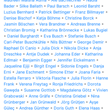
Maureen Maisha Auma
◦
Ale Bachlechner
◦
Nadia
Bader
◦
Silke Ballath
◦
Paul Barsch
◦
Leonid Barsht
◦
Luzius Bernhard
◦
Patrick Bettinger
◦
Franz Billmayer
◦
Denise Bischof
◦
Katja Böhme
◦
Christine Borck
◦
Jasmin Böschen
◦
Vera Brandner
◦
Andreas Brenne
◦
Christian Bromig
◦
Katharina Brönnecke
◦
Lukas Bugiel
◦
Daniel Burghardt
◦
Eva Busch
◦
Stefanie Busch
◦
Carl-Peter Buschkühle
◦
Nils Büttner
◦
George Demir
◦
Raphael Di Canio
◦
Julia Dick
◦
Nikola Dicke
◦
Anja
Dreschke
◦
Antje Dudek
◦
Johanna Eder
◦
Katharina
Edlmair
◦
Benjamin Egger
◦
Jennifer Eickelmann
◦
Jaqueline Ejiji
◦
Birgit Engel
◦
Sidonie Engels
◦
Danja
Erni
◦
Jane Eschment
◦
Simone Etter
◦
Joana Faria
◦
Estella Ferraro
◦
Viktoria Flasche
◦
Julia Florin
◦
Hanne
Frank
◦
Verena Freytag
◦
Ronja Friedrichs
◦
Dorota
Gawęda
◦
Susanne Gottlob
◦
Magdalena Götz
◦
Vivien
Grabowski
◦
Anne Gräfe
◦
Christina Griebel
◦
Nina
Grünberger
◦
Jan Grünwald
◦
Jörg Grütjen
◦
Ayşe
Güleç
◦
Andrea Günther
◦
Doris Guth
◦
Elena Haas
◦