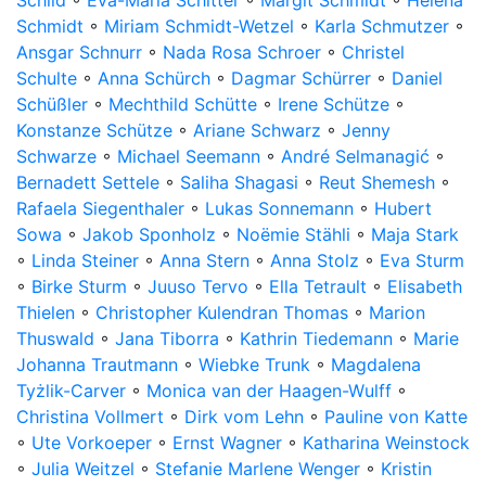
Schild
◦
Eva-Maria Schitter
◦
Margit Schmidt
◦
Helena
Schmidt
◦
Miriam Schmidt-Wetzel
◦
Karla Schmutzer
◦
Ansgar Schnurr
◦
Nada Rosa Schroer
◦
Christel
Schulte
◦
Anna Schürch
◦
Dagmar Schürrer
◦
Daniel
Schüßler
◦
Mechthild Schütte
◦
Irene Schütze
◦
Konstanze Schütze
◦
Ariane Schwarz
◦
Jenny
Schwarze
◦
Michael Seemann
◦
André Selmanagić
◦
Bernadett Settele
◦
Saliha Shagasi
◦
Reut Shemesh
◦
Rafaela Siegenthaler
◦
Lukas Sonnemann
◦
Hubert
Sowa
◦
Jakob Sponholz
◦
Noëmie Stähli
◦
Maja Stark
◦
Linda Steiner
◦
Anna Stern
◦
Anna Stolz
◦
Eva Sturm
◦
Birke Sturm
◦
Juuso Tervo
◦
Ella Tetrault
◦
Elisabeth
Thielen
◦
Christopher Kulendran Thomas
◦
Marion
Thuswald
◦
Jana Tiborra
◦
Kathrin Tiedemann
◦
Marie
Johanna Trautmann
◦
Wiebke Trunk
◦
Magdalena
Tyżlik-Carver
◦
Monica van der Haagen-Wulff
◦
Christina Vollmert
◦
Dirk vom Lehn
◦
Pauline von Katte
◦
Ute Vorkoeper
◦
Ernst Wagner
◦
Katharina Weinstock
◦
Julia Weitzel
◦
Stefanie Marlene Wenger
◦
Kristin