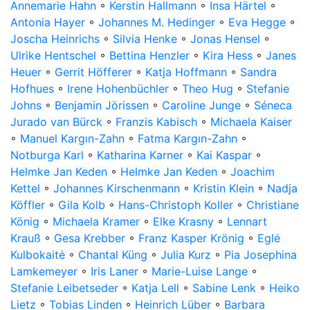
Annemarie Hahn
◦
Kerstin Hallmann
◦
Insa Härtel
◦
Antonia Hayer
◦
Johannes M. Hedinger
◦
Eva Hegge
◦
Joscha Heinrichs
◦
Silvia Henke
◦
Jonas Hensel
◦
Ulrike Hentschel
◦
Bettina Henzler
◦
Kira Hess
◦
Janes
Heuer
◦
Gerrit Höfferer
◦
Katja Hoffmann
◦
Sandra
Hofhues
◦
Irene Hohenbüchler
◦
Theo Hug
◦
Stefanie
Johns
◦
Benjamin Jörissen
◦
Caroline Junge
◦
Séneca
Jurado van Bürck
◦
Franzis Kabisch
◦
Michaela Kaiser
◦
Manuel Kargın-Zahn
◦
Fatma Kargın-Zahn
◦
Notburga Karl
◦
Katharina Karner
◦
Kai Kaspar
◦
Helmke Jan Keden
◦
Helmke Jan Keden
◦
Joachim
Kettel
◦
Johannes Kirschenmann
◦
Kristin Klein
◦
Nadja
Köffler
◦
Gila Kolb
◦
Hans-Christoph Koller
◦
Christiane
König
◦
Michaela Kramer
◦
Elke Krasny
◦
Lennart
Krauß
◦
Gesa Krebber
◦
Franz Kasper Krönig
◦
Eglė
Kulbokaitė
◦
Chantal Küng
◦
Julia Kurz
◦
Pia Josephina
Lamkemeyer
◦
Iris Laner
◦
Marie-Luise Lange
◦
Stefanie Leibetseder
◦
Katja Lell
◦
Sabine Lenk
◦
Heiko
Lietz
◦
Tobias Linden
◦
Heinrich Lüber
◦
Barbara