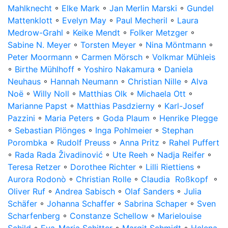
Mahlknecht
◦
Elke Mark
◦
Jan Merlin Marski
◦
Gundel
Mattenklott
◦
Evelyn May
◦
Paul Mecheril
◦
Laura
Medrow-Grahl
◦
Keike Mendt
◦
Folker Metzger
◦
Sabine N. Meyer
◦
Torsten Meyer
◦
Nina Möntmann
◦
Peter Moormann
◦
Carmen Mörsch
◦
Volkmar Mühleis
◦
Birthe Mühlhoff
◦
Yoshiro Nakamura
◦
Daniela
Neuhaus
◦
Hannah Neumann
◦
Christian Nille
◦
Alva
Noë
◦
Willy Noll
◦
Matthias Olk
◦
Michaela Ott
◦
Marianne Papst
◦
Matthias Pasdzierny
◦
Karl-Josef
Pazzini
◦
Maria Peters
◦
Goda Plaum
◦
Henrike Plegge
◦
Sebastian Plönges
◦
Inga Pohlmeier
◦
Stephan
Porombka
◦
Rudolf Preuss
◦
Anna Pritz
◦
Rahel Puffert
◦
Rada Rada Živadinović
◦
Ute Reeh
◦
Nadja Reifer
◦
Teresa Retzer
◦
Dorothee Richter
◦
Lilli Riettiens
◦
Aurora Rodonò
◦
Christian Rolle
◦
Claudia Roßkopf
◦
Oliver Ruf
◦
Andrea Sabisch
◦
Olaf Sanders
◦
Julia
Schäfer
◦
Johanna Schaffer
◦
Sabrina Schaper
◦
Sven
Scharfenberg
◦
Constanze Schellow
◦
Marielouise