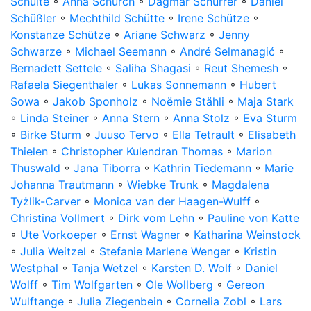
Schulte
◦
Anna Schürch
◦
Dagmar Schürrer
◦
Daniel
Schüßler
◦
Mechthild Schütte
◦
Irene Schütze
◦
Konstanze Schütze
◦
Ariane Schwarz
◦
Jenny
Schwarze
◦
Michael Seemann
◦
André Selmanagić
◦
Bernadett Settele
◦
Saliha Shagasi
◦
Reut Shemesh
◦
Rafaela Siegenthaler
◦
Lukas Sonnemann
◦
Hubert
Sowa
◦
Jakob Sponholz
◦
Noëmie Stähli
◦
Maja Stark
◦
Linda Steiner
◦
Anna Stern
◦
Anna Stolz
◦
Eva Sturm
◦
Birke Sturm
◦
Juuso Tervo
◦
Ella Tetrault
◦
Elisabeth
Thielen
◦
Christopher Kulendran Thomas
◦
Marion
Thuswald
◦
Jana Tiborra
◦
Kathrin Tiedemann
◦
Marie
Johanna Trautmann
◦
Wiebke Trunk
◦
Magdalena
Tyżlik-Carver
◦
Monica van der Haagen-Wulff
◦
Christina Vollmert
◦
Dirk vom Lehn
◦
Pauline von Katte
◦
Ute Vorkoeper
◦
Ernst Wagner
◦
Katharina Weinstock
◦
Julia Weitzel
◦
Stefanie Marlene Wenger
◦
Kristin
Westphal
◦
Tanja Wetzel
◦
Karsten D. Wolf
◦
Daniel
Wolff
◦
Tim Wolfgarten
◦
Ole Wollberg
◦
Gereon
Wulftange
◦
Julia Ziegenbein
◦
Cornelia Zobl
◦
Lars