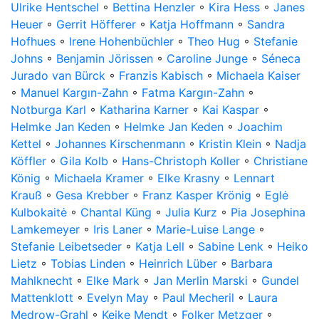
Ulrike Hentschel
◦
Bettina Henzler
◦
Kira Hess
◦
Janes
Heuer
◦
Gerrit Höfferer
◦
Katja Hoffmann
◦
Sandra
Hofhues
◦
Irene Hohenbüchler
◦
Theo Hug
◦
Stefanie
Johns
◦
Benjamin Jörissen
◦
Caroline Junge
◦
Séneca
Jurado van Bürck
◦
Franzis Kabisch
◦
Michaela Kaiser
◦
Manuel Kargın-Zahn
◦
Fatma Kargın-Zahn
◦
Notburga Karl
◦
Katharina Karner
◦
Kai Kaspar
◦
Helmke Jan Keden
◦
Helmke Jan Keden
◦
Joachim
Kettel
◦
Johannes Kirschenmann
◦
Kristin Klein
◦
Nadja
Köffler
◦
Gila Kolb
◦
Hans-Christoph Koller
◦
Christiane
König
◦
Michaela Kramer
◦
Elke Krasny
◦
Lennart
Krauß
◦
Gesa Krebber
◦
Franz Kasper Krönig
◦
Eglė
Kulbokaitė
◦
Chantal Küng
◦
Julia Kurz
◦
Pia Josephina
Lamkemeyer
◦
Iris Laner
◦
Marie-Luise Lange
◦
Stefanie Leibetseder
◦
Katja Lell
◦
Sabine Lenk
◦
Heiko
Lietz
◦
Tobias Linden
◦
Heinrich Lüber
◦
Barbara
Mahlknecht
◦
Elke Mark
◦
Jan Merlin Marski
◦
Gundel
Mattenklott
◦
Evelyn May
◦
Paul Mecheril
◦
Laura
Medrow-Grahl
◦
Keike Mendt
◦
Folker Metzger
◦