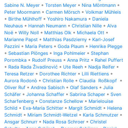
Sabine N. Meyer
◦
Torsten Meyer
◦
Nina Möntmann
◦
Peter Moormann
◦
Carmen Mörsch
◦
Volkmar Mühleis
◦
Birthe Mühlhoff
◦
Yoshiro Nakamura
◦
Daniela
Neuhaus
◦
Hannah Neumann
◦
Christian Nille
◦
Alva
Noë
◦
Willy Noll
◦
Matthias Olk
◦
Michaela Ott
◦
Marianne Papst
◦
Matthias Pasdzierny
◦
Karl-Josef
Pazzini
◦
Maria Peters
◦
Goda Plaum
◦
Henrike Plegge
◦
Sebastian Plönges
◦
Inga Pohlmeier
◦
Stephan
Porombka
◦
Rudolf Preuss
◦
Anna Pritz
◦
Rahel Puffert
◦
Rada Rada Živadinović
◦
Ute Reeh
◦
Nadja Reifer
◦
Teresa Retzer
◦
Dorothee Richter
◦
Lilli Riettiens
◦
Aurora Rodonò
◦
Christian Rolle
◦
Claudia Roßkopf
◦
Oliver Ruf
◦
Andrea Sabisch
◦
Olaf Sanders
◦
Julia
Schäfer
◦
Johanna Schaffer
◦
Sabrina Schaper
◦
Sven
Scharfenberg
◦
Constanze Schellow
◦
Marielouise
Schild
◦
Eva-Maria Schitter
◦
Margit Schmidt
◦
Helena
Schmidt
◦
Miriam Schmidt-Wetzel
◦
Karla Schmutzer
◦
Ansgar Schnurr
◦
Nada Rosa Schroer
◦
Christel