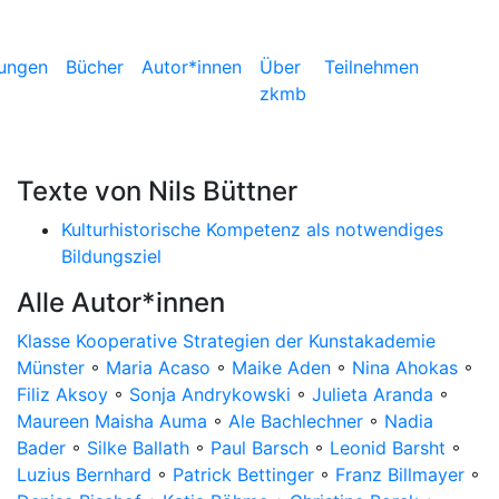
ungen
Bücher
Autor*innen
Über
Teilnehmen
zkmb
Texte von Nils Büttner
Kulturhistorische Kompetenz als notwendiges
Bildungsziel
Alle Autor*innen
Klasse Kooperative Strategien der Kunstakademie
Münster
◦
Maria Acaso
◦
Maike Aden
◦
Nina Ahokas
◦
Filiz Aksoy
◦
Sonja Andrykowski
◦
Julieta Aranda
◦
Maureen Maisha Auma
◦
Ale Bachlechner
◦
Nadia
Bader
◦
Silke Ballath
◦
Paul Barsch
◦
Leonid Barsht
◦
Luzius Bernhard
◦
Patrick Bettinger
◦
Franz Billmayer
◦