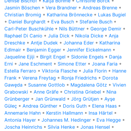
Denise Bischof
◦
Katja Böhme
◦
Christine Borck
◦
Jasmin Böschen
◦
Vera Brandner
◦
Andreas Brenne
◦
Christian Bromig
◦
Katharina Brönnecke
◦
Lukas Bugiel
◦
Daniel Burghardt
◦
Eva Busch
◦
Stefanie Busch
◦
Carl-Peter Buschkühle
◦
Nils Büttner
◦
George Demir
◦
Raphael Di Canio
◦
Julia Dick
◦
Nikola Dicke
◦
Anja
Dreschke
◦
Antje Dudek
◦
Johanna Eder
◦
Katharina
Edlmair
◦
Benjamin Egger
◦
Jennifer Eickelmann
◦
Jaqueline Ejiji
◦
Birgit Engel
◦
Sidonie Engels
◦
Danja
Erni
◦
Jane Eschment
◦
Simone Etter
◦
Joana Faria
◦
Estella Ferraro
◦
Viktoria Flasche
◦
Julia Florin
◦
Hanne
Frank
◦
Verena Freytag
◦
Ronja Friedrichs
◦
Dorota
Gawęda
◦
Susanne Gottlob
◦
Magdalena Götz
◦
Vivien
Grabowski
◦
Anne Gräfe
◦
Christina Griebel
◦
Nina
Grünberger
◦
Jan Grünwald
◦
Jörg Grütjen
◦
Ayşe
Güleç
◦
Andrea Günther
◦
Doris Guth
◦
Elena Haas
◦
Annemarie Hahn
◦
Kerstin Hallmann
◦
Insa Härtel
◦
Antonia Hayer
◦
Johannes M. Hedinger
◦
Eva Hegge
◦
Joscha Heinrichs
◦
Silvia Henke
◦
Jonas Hensel
◦