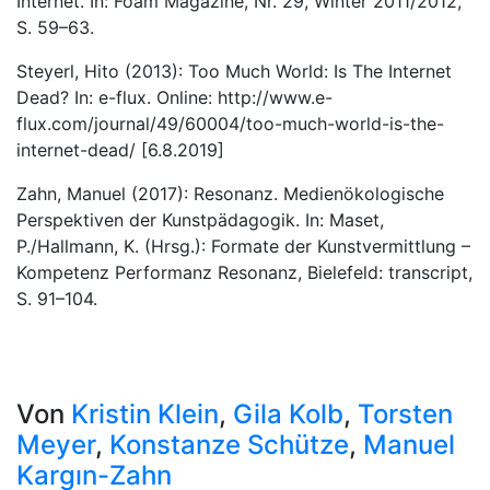
Internet. In: Foam Magazine, Nr. 29, Winter 2011/2012,
S. 59–63.
Steyerl, Hito (2013): Too Much World: Is The Internet
Dead? In: e-flux. Online: http://www.e-
flux.com/journal/49/60004/too-much-world-is-the-
internet-dead/ [6.8.2019]
Zahn, Manuel (2017): Resonanz. Medienökologische
Perspektiven der Kunstpädagogik. In: Maset,
P./Hallmann, K. (Hrsg.): Formate der Kunstvermittlung –
Kompetenz Performanz Resonanz, Bielefeld: transcript,
S. 91–104.
Von
Kristin Klein
,
Gila Kolb
,
Torsten
Meyer
,
Konstanze Schütze
,
Manuel
Kargın-Zahn