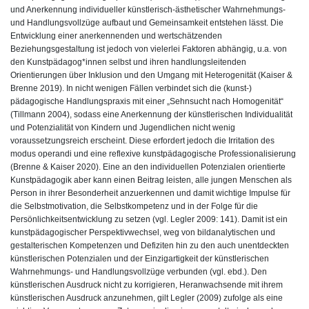
und Anerkennung individueller künstlerisch-ästhetischer Wahrnehmungs-
und Handlungsvollzüge aufbaut und Gemeinsamkeit entstehen lässt. Die
Entwicklung einer anerkennenden und wertschätzenden
Beziehungsgestaltung ist jedoch von vielerlei Faktoren abhängig, u.a. von
den Kunstpädagog*innen selbst und ihren handlungsleitenden
Orientierungen über Inklusion und den Umgang mit Heterogenität (Kaiser &
Brenne 2019). In nicht wenigen Fällen verbindet sich die (kunst-)
pädagogische Handlungspraxis mit einer „Sehnsucht nach Homogenität“
(Tillmann 2004), sodass eine Anerkennung der künstlerischen Individualität
und Potenzialität von Kindern und Jugendlichen nicht wenig
voraussetzungsreich erscheint. Diese erfordert jedoch die Irritation des
modus operandi und eine reflexive kunstpädagogische Professionalisierung
(Brenne & Kaiser 2020). Eine an den individuellen Potenzialen orientierte
Kunstpädagogik aber kann einen Beitrag leisten, alle jungen Menschen als
Person in ihrer Besonderheit anzuerkennen und damit wichtige Impulse für
die Selbstmotivation, die Selbstkompetenz und in der Folge für die
Persönlichkeitsentwicklung zu setzen (vgl. Legler 2009: 141). Damit ist ein
kunstpädagogischer Perspektivwechsel, weg von bildanalytischen und
gestalterischen Kompetenzen und Defiziten hin zu den auch unentdeckten
künstlerischen Potenzialen und der Einzigartigkeit der künstlerischen
Wahrnehmungs- und Handlungsvollzüge verbunden (vgl. ebd.). Den
künstlerischen Ausdruck nicht zu korrigieren, Heranwachsende mit ihrem
künstlerischen Ausdruck anzunehmen, gilt Legler (2009) zufolge als eine