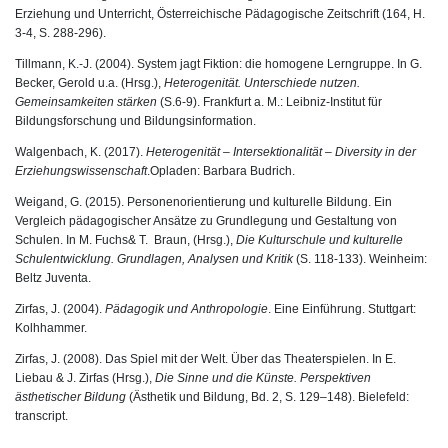
Erziehung und Unterricht, Österreichische Pädagogische Zeitschrift (164, H.
3-4, S. 288-296).
Tillmann, K.-J. (2004). System jagt Fiktion: die homogene Lerngruppe. In G.
Becker, Gerold u.a. (Hrsg.),
Heterogenität. Unterschiede nutzen.
Gemeinsamkeiten stärken
(S.6-9). Frankfurt a. M.: Leibniz-Institut für
Bildungsforschung und Bildungsinformation.
Walgenbach, K. (2017).
Heterogenität – Intersektionalität – Diversity in der
Erziehungswissenschaft
.Opladen: Barbara Budrich.
Weigand, G. (2015). Personenorientierung und kulturelle Bildung. Ein
Vergleich pädagogischer Ansätze zu Grundlegung und Gestaltung von
Schulen. In M. Fuchs& T. Braun, (Hrsg.),
Die Kulturschule und kulturelle
Schulentwicklung. Grundlagen, Analysen und Kritik
(S. 118-133). Weinheim:
Beltz Juventa.
Zirfas, J. (2004).
Pädagogik und Anthropologie
. Eine Einführung. Stuttgart:
Kolhhammer.
Zirfas, J. (2008). Das Spiel mit der Welt. Über das Theaterspielen. In E.
Liebau & J. Zirfas (Hrsg.),
Die Sinne und die Künste. Perspektiven
ästhetischer Bildung
(Ästhetik und Bildung, Bd. 2, S. 129–148). Bielefeld:
transcript.