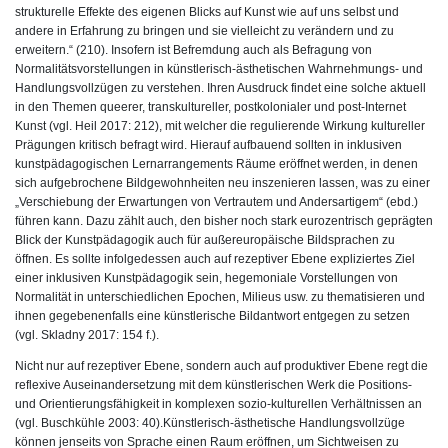
strukturelle Effekte des eigenen Blicks auf Kunst wie auf uns selbst und
andere in Erfahrung zu bringen und sie vielleicht zu verändern und zu
erweitern.“ (210). Insofern ist Befremdung auch als Befragung von
Normalitätsvorstellungen in künstlerisch-ästhetischen Wahrnehmungs- und
Handlungsvollzügen zu verstehen. Ihren Ausdruck findet eine solche aktuell
in den Themen queerer, transkultureller, postkolonialer und post-Internet
Kunst (vgl. Heil 2017: 212), mit welcher die regulierende Wirkung kultureller
Prägungen kritisch befragt wird. Hierauf aufbauend sollten in inklusiven
kunstpädagogischen Lernarrangements Räume eröffnet werden, in denen
sich aufgebrochene Bildgewohnheiten neu inszenieren lassen, was zu einer
„Verschiebung der Erwartungen von Vertrautem und Andersartigem“ (ebd.)
führen kann. Dazu zählt auch, den bisher noch stark eurozentrisch geprägten
Blick der Kunstpädagogik auch für außereuropäische Bildsprachen zu
öffnen. Es sollte infolgedessen auch auf rezeptiver Ebene expliziertes Ziel
einer inklusiven Kunstpädagogik sein, hegemoniale Vorstellungen von
Normalität in unterschiedlichen Epochen, Milieus usw. zu thematisieren und
ihnen gegebenenfalls eine künstlerische Bildantwort entgegen zu setzen
(vgl. Skladny 2017: 154 f.).
Nicht nur auf rezeptiver Ebene, sondern auch auf produktiver Ebene regt die
reflexive Auseinandersetzung mit dem künstlerischen Werk die Positions-
und Orientierungsfähigkeit in komplexen sozio-kulturellen Verhältnissen an
(vgl. Buschkühle 2003: 40).Künstlerisch-ästhetische Handlungsvollzüge
können jenseits von Sprache einen Raum eröffnen, um Sichtweisen zu