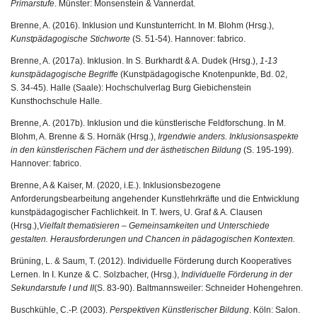
Primarstufe
. Münster: Monsenstein & Vannerdat.
Brenne, A. (2016). Inklusion und Kunstunterricht. In M. Blohm (Hrsg.),
Kunstpädagogische Stichworte
(S. 51-54). Hannover: fabrico.
Brenne, A. (2017a). Inklusion. In S. Burkhardt & A. Dudek (Hrsg.),
1-13
kunstpädagogische Begriffe
(Kunstpädagogische Knotenpunkte, Bd. 02,
S. 34-45). Halle (Saale): Hochschulverlag Burg Giebichenstein
Kunsthochschule Halle.
Brenne, A. (2017b). Inklusion und die künstlerische Feldforschung. In M.
Blohm, A. Brenne & S. Hornäk (Hrsg.),
Irgendwie anders. Inklusionsaspekte
in den künstlerischen Fächern und der ästhetischen Bildung
(S. 195-199).
Hannover: fabrico.
Brenne, A & Kaiser, M. (2020, i.E.). Inklusionsbezogene
Anforderungsbearbeitung angehender Kunstlehrkräfte und die Entwicklung
kunstpädagogischer Fachlichkeit. In T. Iwers, U. Graf & A. Clausen
(Hrsg.),
Vielfalt thematisieren – Gemeinsamkeiten und Unterschiede
gestalten. Herausforderungen und Chancen in pädagogischen Kontexten.
Brüning, L. & Saum, T. (2012). Individuelle Förderung durch Kooperatives
Lernen. In I. Kunze & C. Solzbacher, (Hrsg.),
Individuelle Förderung in der
Sekundarstufe I und II
(S. 83-90). Baltmannsweiler: Schneider Hohengehren.
Buschkühle, C.-P. (2003).
Perspektiven Künstlerischer Bildung
. Köln: Salon.