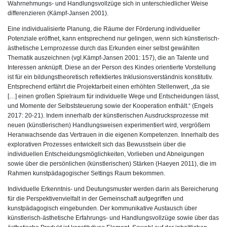
Wahrnehmungs- und Handlungsvollzüge sich in unterschiedlicher Weise
differenzieren (Kämpf-Jansen 2001).
Eine individualisierte Planung, die Räume der Förderung individueller
Potenziale eröffnet, kann entsprechend nur gelingen, wenn sich künstlerisch-
ästhetische Lernprozesse durch das Erkunden einer selbst gewählten
Thematik auszeichnen (vgl.Kämpf-Jansen 2001: 157), die an Talente und
Interessen anknüpft. Diese an der Person des Kindes orientierte Vorstellung
ist für ein bildungstheoretisch reflektiertes Inklusionsverständnis konstitutiv.
Entsprechend erfährt die Projektarbeit einen erhöhten Stellenwert, „da sie
[…] einen großen Spielraum für individuelle Wege und Entscheidungen lässt,
und Momente der Selbststeuerung sowie der Kooperation enthält.“ (Engels
2017: 20-21). Indem innerhalb der künstlerischen Ausdrucksprozesse mit
neuen (künstlerischen) Handlungsweisen experimentiert wird, vergrößern
Heranwachsende das Vertrauen in die eigenen Kompetenzen. Innerhalb des
explorativen Prozesses entwickelt sich das Bewusstsein über die
individuellen Entscheidungsmöglichkeiten, Vorlieben und Abneigungen
sowie über die persönlichen (künstlerischen) Stärken (Haeyen 2011), die im
Rahmen kunstpädagogischer Settings Raum bekommen.
Individuelle Erkenntnis- und Deutungsmuster werden darin als Bereicherung
für die Perspektivenvielfalt in der Gemeinschaft aufgegriffen und
kunstpädagogisch eingebunden. Der kommunikative Austausch über
künstlerisch-ästhetische Erfahrungs- und Handlungsvollzüge sowie über das