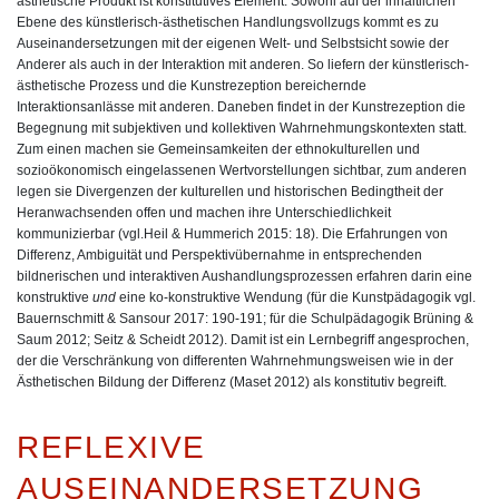
ästhetische Produkt ist konstitutives Element. Sowohl auf der inhaltlichen
Ebene des künstlerisch-ästhetischen Handlungsvollzugs kommt es zu
Auseinandersetzungen mit der eigenen Welt- und Selbstsicht sowie der
Anderer als auch in der Interaktion mit anderen. So liefern der künstlerisch-
ästhetische Prozess und die Kunstrezeption bereichernde
Interaktionsanlässe mit anderen. Daneben findet in der Kunstrezeption die
Begegnung mit subjektiven und kollektiven Wahrnehmungskontexten statt.
Zum einen machen sie Gemeinsamkeiten der ethnokulturellen und
sozioökonomisch eingelassenen Wertvorstellungen sichtbar, zum anderen
legen sie Divergenzen der kulturellen und historischen Bedingtheit der
Heranwachsenden offen und machen ihre Unterschiedlichkeit
kommunizierbar (vgl.Heil & Hummerich 2015: 18). Die Erfahrungen von
Differenz, Ambiguität und Perspektivübernahme in entsprechenden
bildnerischen und interaktiven Aushandlungsprozessen erfahren darin eine
konstruktive
und
eine ko-konstruktive Wendung (für die Kunstpädagogik vgl.
Bauernschmitt & Sansour 2017: 190-191; für die Schulpädagogik Brüning &
Saum 2012; Seitz & Scheidt 2012). Damit ist ein Lernbegriff angesprochen,
der die Verschränkung von differenten Wahrnehmungsweisen wie in der
Ästhetischen Bildung der Differenz (Maset 2012) als konstitutiv begreift.
REFLEXIVE
AUSEINANDERSETZUNG