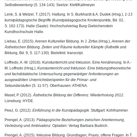
Selbstbewertung
(S. 134-143). Seelze: Klett/Kallmeyer.
Lenk, S. & Wetzel, T. (2017). Haltung. In S. Burkhardt & A. Dudek (Hrsg.),
1-13
kunstpädagogische Begriffe
(Kunstpädagogische Knotenpunkte, Bd. 02,
S. 162-173). Halle (Saale): Hochschulverlag Burg Giebichenstein
Kunsthochschule Halle.
Liebau, E. (2015). Arenen Kultureller Bildung. In J. Zirfas (Hrsg.),
Arenen der
Ästhetischen Bildung. Zeiten und Räume kultureller Kämpfe
(Ästhetik und
Bildung, Bd. 9, S. 117-130). Bielefeld: transcript.
Loffredo, A.-M. (2016). Kunstunterricht und Inklusion. Eine Annäherung. In A.-
M. Loffredo (Hrsg.),
Kunstunterricht und Inklusion. Eine bildungstheoretische
und fachdidaktische Untersuchung gegenwärtiger Anforderungen an
ausgewählten Unterrichtsbeispielen für die Primar- und
Sekundarstufen
(S. 11-57). Oberhausen: ATHENA.
Maset, P. (2012).
Ästhetische Bildung der Differenz. Wiederholung 2012
.
Lüneburg: HYDE.
Peez, G. (2012).
Einführung in die Kunstpädagogik
. Stuttgart: Kohlhammer.
Prengel, A. (2013).
Pädagogische Beziehungen zwischen Anerkennung,
Verletzung und Ambivalenz
. Opladen: Verlag Barbara Budrich.
Prengel, A. (2015). Inklusive Bildung. Grundlagen, Praxis, offene Fragen. In T.