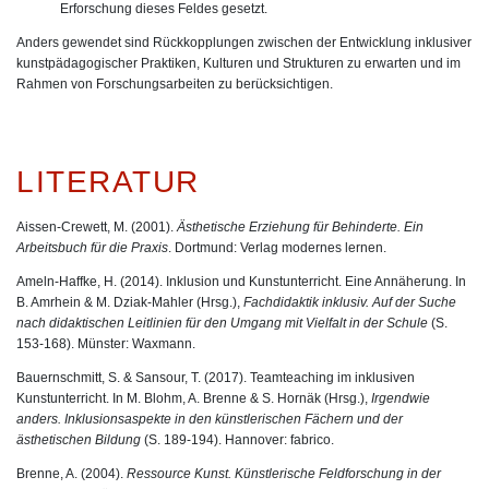
Erforschung dieses Feldes gesetzt.
Anders gewendet sind Rückkopplungen zwischen der Entwicklung inklusiver
kunstpädagogischer Praktiken, Kulturen und Strukturen zu erwarten und im
Rahmen von Forschungsarbeiten zu berücksichtigen.
LITERATUR
Aissen-Crewett, M. (2001).
Ästhetische Erziehung für Behinderte. Ein
Arbeitsbuch für die Praxis
. Dortmund: Verlag modernes lernen.
Ameln-Haffke, H. (2014). Inklusion und Kunstunterricht. Eine Annäherung. In
B. Amrhein & M. Dziak-Mahler (Hrsg.),
Fachdidaktik inklusiv. Auf der Suche
nach didaktischen Leitlinien für den Umgang mit Vielfalt in der Schule
(S.
153-168). Münster: Waxmann.
Bauernschmitt, S. & Sansour, T. (2017). Teamteaching im inklusiven
Kunstunterricht. In M. Blohm, A. Brenne & S. Hornäk (Hrsg.),
Irgendwie
anders. Inklusionsaspekte in den künstlerischen Fächern und der
ästhetischen Bildung
(S. 189-194). Hannover: fabrico.
Brenne, A. (2004).
Ressource Kunst. Künstlerische Feldforschung in der