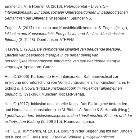
Emmerich, M. & Hormel, U. (2013).
Heterogenität – Diversity –
Intersektionalität. Zur Logik sozialer Unterscheidungen in pädagogischen
Semantiken der Differenz
. Wiesbaden: Springer VS.
Engels, S. (2017). Inklusion und Kunstdidaktik heute. In S. Engels (Hrsg.),
Inklusion und Kunstunterricht. Perspektiven und Ansätze künstlerischer
Bildung
(S. 11-28). Oberhausen: ATHENA.
Haeyen, S. (2011).
De verbindende kwaliteit van beeldende therapie.
Effecten van beeldende therapie in de behandeling van
persoonlijkheidsstoornissen: introductie van een beeldende therapie
vragenlijst
. Apeldoorn: Garant.
Heil, C. (2006). Kartierende Erkenntnispraxen. Rahmenwechsel zur
Erfindung und Erforschung von Vermittlungsräumen. InJ. Kirschenmann, F.
Schulz & H. Sowa (Hrsg.),
Kunstpädagogik im Projekt der allgemeinen
Bildung
(S. 391-398). München: kopaed-Verlag.
Heil, C. (2017). Inklusion und aktuelle Kunst. Das Blickregime befremden
und Normalität dekonstruieren. In M. Blohm, A. Brenne & S. Hornäk (Hrsg.),
Irgendwie anders. Inklusionsaspekte in den künstlerischen Fächern und der
ästhetischen Bildung
(S. 209-215). Hannover: fabrico.
Heil, C. & Hummerich, M. (2015). Bildung in der Begegnung mit den Dingen
der Kunst. In C. Heil (Hrsg.),
Kreative Störfälle. (un-)gewöhnlicher