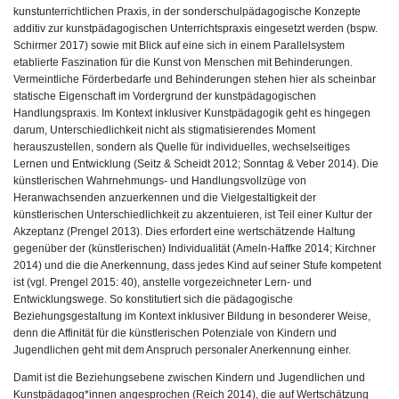
kunstunterrichtlichen Praxis, in der sonderschulpädagogische Konzepte
additiv zur kunstpädagogischen Unterrichtspraxis eingesetzt werden (bspw.
Schirmer 2017) sowie mit Blick auf eine sich in einem Parallelsystem
etablierte Faszination für die Kunst von Menschen mit Behinderungen.
Vermeintliche Förderbedarfe und Behinderungen stehen hier als scheinbar
statische Eigenschaft im Vordergrund der kunstpädagogischen
Handlungspraxis. Im Kontext inklusiver Kunstpädagogik geht es hingegen
darum, Unterschiedlichkeit nicht als stigmatisierendes Moment
herauszustellen, sondern als Quelle für individuelles, wechselseitiges
Lernen und Entwicklung (Seitz & Scheidt 2012; Sonntag & Veber 2014). Die
künstlerischen Wahrnehmungs- und Handlungsvollzüge von
Heranwachsenden anzuerkennen und die Vielgestaltigkeit der
künstlerischen Unterschiedlichkeit zu akzentuieren, ist Teil einer Kultur der
Akzeptanz (Prengel 2013). Dies erfordert eine wertschätzende Haltung
gegenüber der (künstlerischen) Individualität (Ameln-Haffke 2014; Kirchner
2014) und die die Anerkennung, dass jedes Kind auf seiner Stufe kompetent
ist (vgl. Prengel 2015: 40), anstelle vorgezeichneter Lern- und
Entwicklungswege. So konstitutiert sich die pädagogische
Beziehungsgestaltung im Kontext inklusiver Bildung in besonderer Weise,
denn die Affinität für die künstlerischen Potenziale von Kindern und
Jugendlichen geht mit dem Anspruch personaler Anerkennung einher.
Damit ist die Beziehungsebene zwischen Kindern und Jugendlichen und
Kunstpädagog*innen angesprochen (Reich 2014), die auf Wertschätzung