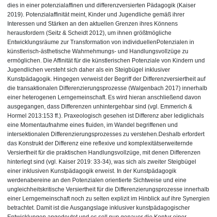
dies in einer potenzialaffinen und differenzversierten Pädagogik (Kaiser
2019). Potenzialaffinität meint, Kinder und Jugendliche gemäß ihrer
Interessen und Stärken an den aktuellen Grenzen ihres Könnens
herausfordern (Seitz & Scheidt 2012), um ihnen größtmögliche
Entwicklungsräume zur Transformation von individuellenPotenzialen in
künstlerisch-ästhetische Wahrnehmungs- und Handlungsvollzüge zu
ermöglichen. Die Affinität für die künstlerischen Potenziale von Kindern und
Jugendlichen versteht sich daher als ein Steigbügel inklusiver
Kunstpädagogik. Hingegen verweist der Begriff der Differenzversiertheit auf
die transaktionalen Differenzierungsprozesse (Walgenbach 2017) innerhalb
einer heterogenen Lerngemeinschaft. Es wird hieran anschließend davon
ausgegangen, dass Differenzen unhintergehbar sind (vgl. Emmerich &
Hormel 2013:153 ff.). Praxeologisch gesehen ist Differenz aber lediglichals
eine Momentaufnahme eines fluiden, im Wandel begriffenen und
intersektionalen Differenzierungsprozesses zu verstehen.Deshalb erfordert
das Konstrukt der Differenz eine reflexive und komplexitätserweiternde
Versiertheit für die praktischen Handlungsvollzüge, mit denen Differenzen
hinterlegt sind (vgl. Kaiser 2019: 33-34), was sich als zweiter Steigbügel
einer inklusiven Kunstpädagogik erweist. In der Kunstpädagogik
werdenabereine an den Potenzialen orientierte Sichtweise und eine
ungleichheitskritische Versiertheit für die Differenzierungsprozesse innerhalb
einer Lerngemeinschaft noch zu selten explizit im Hinblick auf ihre Synergien
betrachtet. Damit ist die Ausgangslage inklusiver kunstpädagogischer
Entwicklungen angedeutet und es soll nun genauer die Kontur einer