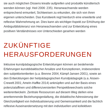
sie auch möglichen Dissens kreativ aufgreifen und produktiv künstlerisch
wenden können (vgl. Heil 2006: 235). Heranwachsende werden
entsprechend ermuntert, Sichtweisen zu erkunden, die sich von ihren
eigenen unterscheiden. Das Kunstwerk regt hierdurch eine erweiterte und
reflexive Wahrnehmung an. Dies kann als wichtiger Aspekt zur Erhöhung der
Ambiguitätstoleranz von Heranwachsenden und zur Entwicklung eines
positiven Verständnisses von Unterschieden gesehen werden
ZUKÜNFTIGE
HERAUSFORDERUNGEN
Inklusive kunstpädagogische Entwicklungen können an bestehende
Erfahrungen kunstdidaktischer Ansätze und Konzeptionen, insbesondere
den subjektorientierten (u.a. Brenne 2004; Kämpf-Jansen 2001), sowie an
den Entwicklungen der heilpädagogischen Kunstpädagogik (u.a. Aissen-
Crewett 2001; Ameln-Haffke 2014) anknüpfen und auf der Basis eines
potenzialaffinen und differenzversierten Perspektivwechsels solche
weiterentwickeln. Zentrale Ressourcen auf diesem Weg stellen eine
anerkennende Beziehungsgestaltung, die didaktische Adressierung der
Gleichzeitigkeit von Individualisierung und Gemeinsamkeit und die fachlich
reflexive Auseinandersetzung mit den individuellen und kollektiven