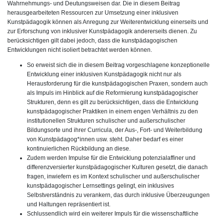
Wahrnehmungs- und Deutungsweisen dar. Die in diesem Beitrag
herausgearbeiteten Ressourcen zur Umsetzung einer inklusiven
Kunstpädagogik können als Anregung zur Weiterentwicklung einerseits und
zur Erforschung von inklusiver Kunstpädagogik andererseits dienen. Zu
berücksichtigen gilt dabei jedoch, dass die kunstpädagogischen
Entwicklungen nicht isoliert betrachtet werden können.
So erweist sich die in diesem Beitrag vorgeschlagene konzeptionelle
Entwicklung einer inklusiven Kunstpädagogik nicht nur als
Herausforderung für die kunstpädagogischen Praxen, sondern auch
als Impuls im Hinblick auf die Reformierung kunstpädagogischer
Strukturen, denn es gilt zu berücksichtigen, dass die Entwicklung
kunstpädagogischer Praktiken in einem engen Verhältnis zu den
institutionellen Strukturen schulischer und außerschulischer
Bildungsorte und ihrer Curricula, der Aus-, Fort- und Weiterbildung
von Kunstpädagog*innen usw. steht. Daher bedarf es einer
kontinuierlichen Rückbildung an diese.
Zudem werden Impulse für die Entwicklung potenzialaffiner und
differenzversierter kunstpädagogischer Kulturen gesetzt, die danach
fragen, inwiefern es im Kontext schulischer und außerschulischer
kunstpädagogischer Lernsettings gelingt, ein inklusives
Selbstverständnis zu verankern, das durch inklusive Überzeugungen
und Haltungen repräsentiert ist.
Schlussendlich wird ein weiterer Impuls für die wissenschaftliche