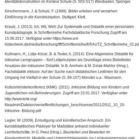
Identitätskonstruktion im Kontext Schule
(S. 503-517) Wiesbaden: Springer.
Kirschenmann, J. & Schulz, F. (1999).
Bilder erleben und verstehen.
Einführung in die Kunstrezeption
. Stuttgart: Klett.
Krautz, J. (2013). Ich, Wir, Welt: Zur Systematik und Didaktik einer personalen
Kunstpädagogik. In Schriftenreihe Fachdidaktische Forschung Zugriff am
15.06.2017. Verfügbar unter
https://www.uni-
hildesheim.de/media/forschung/fff/Schriftenreihe/KRAUTZ_Schriftenreihe_01.pd
Kullmann, H., Lütje-Klose, B. & Texter, A. (2014). Eine Allgemeine Didaktik für
inklusive Lerngruppen – fünf Leitprinzipien als Grundlage eines Bielefelder
Ansatzes der inklusiven Didaktik. In B. Amrhein & M. Dziak-Mahler (Hrsg.),
Fachdidaktik inklusiv. Auf der Suche nach didaktischen Leitlinien für den
Umgang mit Vielfalt in der Schule
(S. 89-107) Münster u.a.: Waxmann.
Kultusministerkonferenz (KMK). (2011).
Inklusive Bildung von Kindern und
Jugendlichen mit Behinderungen
. Zugriff am 23.01.2017. Verfügbar unter
http://www.kmk.org/
fileadmin/Dateien/veroeffentlichungen_beschluesse/2011/2011_10_20-
Inklusive- Bildung.pdf
Legler, W. (2009). Ermutigung und künstlerischer Anspruch. Ein
kunstdidaktisches Plädoyer für Maßstäbe anhand individueller
Lernfortschritte. In G. Peez (Hrsg.),
Beurteilen und Bewerten im
Kunstunterricht. Modelle und Unterrichtsbeispiele zur Leistungsmessung und