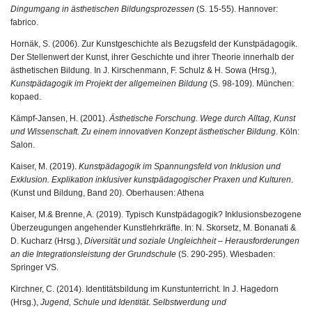
Dingumgang in ästhetischen Bildungsprozessen
(S. 15-55). Hannover:
fabrico.
Hornäk, S. (2006). Zur Kunstgeschichte als Bezugsfeld der Kunstpädagogik.
Der Stellenwert der Kunst, ihrer Geschichte und ihrer Theorie innerhalb der
ästhetischen Bildung. In J. Kirschenmann, F. Schulz & H. Sowa (Hrsg.),
Kunstpädagogik im Projekt der allgemeinen Bildung
(S. 98-109). München:
kopaed.
Kämpf-Jansen, H. (2001).
Ästhetische Forschung. Wege durch Alltag, Kunst
und Wissenschaft. Zu einem innovativen Konzept ästhetischer Bildung
. Köln:
Salon.
Kaiser, M. (2019).
Kunstpädagogik im Spannungsfeld von Inklusion und
Exklusion. Explikation inklusiver kunstpädagogischer Praxen und Kulturen
.
(Kunst und Bildung, Band 20). Oberhausen: Athena
Kaiser, M.& Brenne, A. (2019). Typisch Kunstpädagogik? Inklusionsbezogene
Überzeugungen angehender Kunstlehrkräfte. In: N. Skorsetz, M. Bonanati &
D. Kucharz (Hrsg.),
Diversität und soziale Ungleichheit – Herausforderungen
an die Integrationsleistung der Grundschule
(S. 290-295). Wiesbaden:
Springer VS.
Kirchner, C. (2014). Identitätsbildung im Kunstunterricht. In J. Hagedorn
(Hrsg.),
Jugend, Schule und Identität. Selbstwerdung und