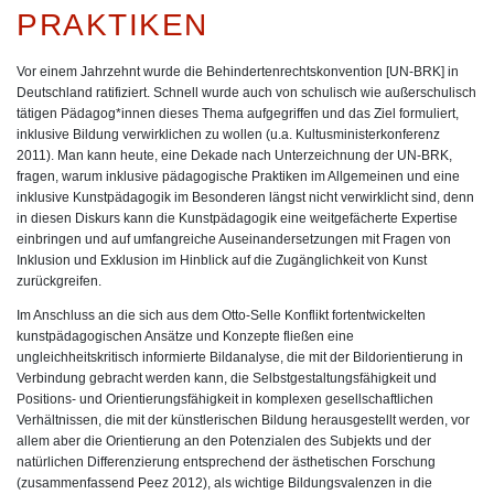
PRAKTIKEN
Vor einem Jahrzehnt wurde die Behindertenrechtskonvention [UN-BRK] in
Deutschland ratifiziert. Schnell wurde auch von schulisch wie außerschulisch
tätigen Pädagog*innen dieses Thema aufgegriffen und das Ziel formuliert,
inklusive Bildung verwirklichen zu wollen (u.a. Kultusministerkonferenz
2011). Man kann heute, eine Dekade nach Unterzeichnung der UN-BRK,
fragen, warum inklusive pädagogische Praktiken im Allgemeinen und eine
inklusive Kunstpädagogik im Besonderen längst nicht verwirklicht sind, denn
in diesen Diskurs kann die Kunstpädagogik eine weitgefächerte Expertise
einbringen und auf umfangreiche Auseinandersetzungen mit Fragen von
Inklusion und Exklusion im Hinblick auf die Zugänglichkeit von Kunst
zurückgreifen.
Im Anschluss an die sich aus dem Otto-Selle Konflikt fortentwickelten
kunstpädagogischen Ansätze und Konzepte fließen eine
ungleichheitskritisch informierte Bildanalyse, die mit der Bildorientierung in
Verbindung gebracht werden kann, die Selbstgestaltungsfähigkeit und
Positions- und Orientierungsfähigkeit in komplexen gesellschaftlichen
Verhältnissen, die mit der künstlerischen Bildung herausgestellt werden, vor
allem aber die Orientierung an den Potenzialen des Subjekts und der
natürlichen Differenzierung entsprechend der ästhetischen Forschung
(zusammenfassend Peez 2012), als wichtige Bildungsvalenzen in die