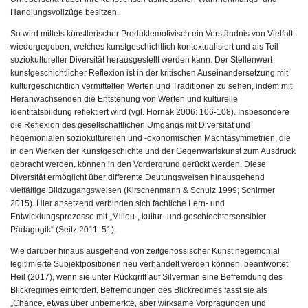
Handlungsvollzüge besitzen.
So wird mittels künstlerischer Produktemotivisch ein Verständnis von Vielfalt
wiedergegeben, welches kunstgeschichtlich kontextualisiert und als Teil
soziokultureller Diversität herausgestellt werden kann. Der Stellenwert
kunstgeschichtlicher Reflexion ist in der kritischen Auseinandersetzung mit
kulturgeschichtlich vermittelten Werten und Traditionen zu sehen, indem mit
Heranwachsenden die Entstehung von Werten und kulturelle
Identitätsbildung reflektiert wird (vgl. Hornäk 2006: 106-108). Insbesondere
die Reflexion des gesellschaftlichen Umgangs mit Diversität und
hegemonialen soziokulturellen und -ökonomischen Machtasymmetrien, die
in den Werken der Kunstgeschichte und der Gegenwartskunst zum Ausdruck
gebracht werden, können in den Vordergrund gerückt werden. Diese
Diversität ermöglicht über differente Deutungsweisen hinausgehend
vielfältige Bildzugangsweisen (Kirschenmann & Schulz 1999; Schirmer
2015). Hier ansetzend verbinden sich fachliche Lern- und
Entwicklungsprozesse mit „Milieu-, kultur- und geschlechtersensibler
Pädagogik“ (Seitz 2011: 51).
Wie darüber hinaus ausgehend von zeitgenössischer Kunst hegemonial
legitimierte Subjektpositionen neu verhandelt werden können, beantwortet
Heil (2017), wenn sie unter Rückgriff auf Silverman eine Befremdung des
Blickregimes einfordert. Befremdungen des Blickregimes fasst sie als
„Chance, etwas über unbemerkte, aber wirksame Vorprägungen und