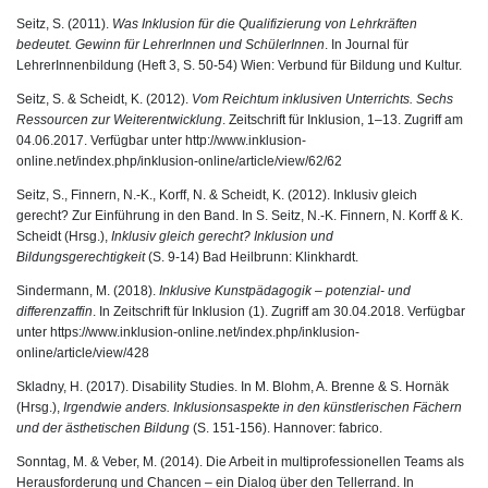
Seitz, S. (2011).
Was Inklusion für die Qualifizierung von Lehrkräften
bedeutet. Gewinn für LehrerInnen und SchülerInnen
. In Journal für
LehrerInnenbildung (Heft 3, S. 50-54) Wien: Verbund für Bildung und Kultur.
Seitz, S. & Scheidt, K. (2012).
Vom Reichtum inklusiven Unterrichts. Sechs
Ressourcen zur Weiterentwicklung
. Zeitschrift für Inklusion, 1–13. Zugriff am
04.06.2017. Verfügbar unter
http://www.inklusion-
online.net/index.php/inklusion-online/article/view/62/62
Seitz, S., Finnern, N.-K., Korff, N. & Scheidt, K. (2012). Inklusiv gleich
gerecht? Zur Einführung in den Band. In S. Seitz, N.-K. Finnern, N. Korff & K.
Scheidt (Hrsg.),
Inklusiv gleich gerecht? Inklusion und
Bildungsgerechtigkeit
(S. 9-14) Bad Heilbrunn: Klinkhardt.
Sindermann, M. (2018).
Inklusive Kunstpädagogik – potenzial- und
differenzaffin
. In Zeitschrift für Inklusion (1). Zugriff am 30.04.2018. Verfügbar
unter https://www.inklusion-online.net/index.php/inklusion-
online/article/view/428
Skladny, H. (2017). Disability Studies. In M. Blohm, A. Brenne & S. Hornäk
(Hrsg.),
Irgendwie anders. Inklusionsaspekte in den künstlerischen Fächern
und der ästhetischen Bildung
(S. 151-156). Hannover: fabrico.
Sonntag, M. & Veber, M. (2014). Die Arbeit in multiprofessionellen Teams als
Herausforderung und Chancen – ein Dialog über den Tellerrand. In