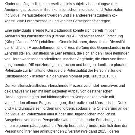
Kinder und Jugendliche einerseits mittels subjektiv bedeutungsvoller
Aneignungsprozesse in ihren künstlerischen Interessen und Potenzialen
individuell herausgefordert werden und sie andererseits zugleich ko-
konstruktive Lernprozesse in und von der Gemeinschaft anregen.
Eine individualisierende Kunstpädagogik konnte sich bereits mit den
Ansätzen der künstlerischen (Brenne 2004) und ästhetischen Forschung
(Kämpf-Jansen 2001) etablieren. Gemein ist ihnen, dass sie die Diversität
der kindlichen Fragestellungen für die Erschließung des Gegenstandes in ihr
Zentrum stellen. Künstlerische Lernsettings, die sich an den Fragestellungen
von Heranwachsenden orientieren, machen Angebote, die einer von ihnen
ausgehenden Differenzierung entsprechen und bringen damit ihre pluralen
Potenziale zur Entfaltung. Gerade die Potenzialität der Person ist für die
Kunstpädagogik insofern ein genuines Moment (vgl. Krautz 2013: 8).
Der künstlerisch-ästhetisch-forschende Prozess verbindet normatives und
deklaratives Wissen mit dem gezielten Aufbau von gestalterischen
Handlungsstrategien und bildanalytischen Kompetenzen sowie mit
vertiefenden offenen Fragestellungen, die kreative und künstlerische Denk-
und Handlungsweisen fordern und fördern, sodass eine Orientierung an den
individuellen Potenzialen aller Kinder und Jugendlichen möglich ist.
Ausgehend von dieser Perspektive wird die ästhetische Forschung aus
einem eigenen pädagogischen Prinzip heraus begründet, nämlich dem der
Person und ihrer hier anknüpfenden Diversität (Weigand 2015), deren