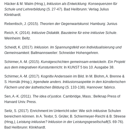
Häcker & M. Walm (Hrsg.),
Inklusion als Entwicklung. Konsequenzen für
Schule und Lehrerbildung
(S. 27-47). Bad Heilbrunn: Verlag Julius
Klinkhardt.
Rebentisch, J. (2015).
Theorien der Gegenwartskunst
. Hamburg: Junius
Reich, K. (2014).
Inklusive Didaktik. Bausteine für eine inklusive Schule
.
Weinheim: Beltz.
Scheidt, K. (2017).
Inklusion. Im Spannungsfeld von Individualisierung und
Gemeinsamkeit
. Baltmannsweiler: Schneider Hohengehren.
Schirmer, A.-M. (2015).
Kunstgeschichten gemeinsam entwickeln. Ein Projekt
aus dem integrativen Kunstunterricht
. In KUNST 5 bis 10. Ausgabe 38.
Schirmer, A.-M. (2017). Kognitiv Anderssein im Bild. In M. Blohm, A. Brenne &
S. Hornäk (Hrsg.),
Irgendwie anders. Inklusionsaspekte in den künstlerischen
Fächern und der ästhetischen Bildung
(S. 133-138). Hannover: fabrico.
Sen, A.-K. (2011).
The idea of justice
. Cambridge, Mass.: Belknap Press of
Harvard Univ. Press.
Seitz, S. (2017). Enrichment im Unterricht oder: Wie sich inklusive Schulen
bereichern können. In A. Textor, S. Grüter, B. Schiermeyer-Reichl & B. Streese
(Hrsg
.), Leistung inklusive? Inklusion in der Leistungsgesellschaft
(S. 69-76).
Bad Heilbrunn: Klinkhardt.