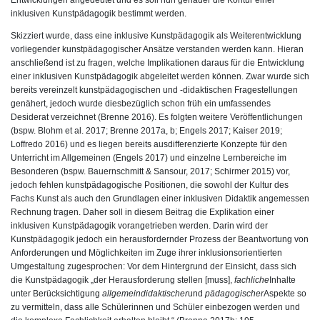
inklusiven Kunstpädagogik bestimmt werden.
Skizziert wurde, dass eine inklusive Kunstpädagogik als Weiterentwicklung
vorliegender kunstpädagogischer Ansätze verstanden werden kann. Hieran
anschließend ist zu fragen, welche Implikationen daraus für die Entwicklung
einer inklusiven Kunstpädagogik abgeleitet werden können. Zwar wurde sich
bereits vereinzelt kunstpädagogischen und -didaktischen Fragestellungen
genähert, jedoch wurde diesbezüglich schon früh ein umfassendes
Desiderat verzeichnet (Brenne 2016). Es folgten weitere Veröffentlichungen
(bspw. Blohm et al. 2017; Brenne 2017a, b; Engels 2017; Kaiser 2019;
Loffredo 2016) und es liegen bereits ausdifferenzierte Konzepte für den
Unterricht im Allgemeinen (Engels 2017) und einzelne Lernbereiche im
Besonderen (bspw. Bauernschmitt & Sansour, 2017; Schirmer 2015) vor,
jedoch fehlen kunstpädagogische Positionen, die sowohl der Kultur des
Fachs Kunst als auch den Grundlagen einer inklusiven Didaktik angemessen
Rechnung tragen. Daher soll in diesem Beitrag die Explikation einer
inklusiven Kunstpädagogik vorangetrieben werden. Darin wird der
Kunstpädagogik jedoch ein herausfordernder Prozess der Beantwortung von
Anforderungen und Möglichkeiten im Zuge ihrer inklusionsorientierten
Umgestaltung zugesprochen: Vor dem Hintergrund der Einsicht, dass sich
die Kunstpädagogik „der Herausforderung stellen [muss],
fachliche
Inhalte
unter Berücksichtigung
allgemeindidaktischer
und
pädagogischer
Aspekte so
zu vermitteln, dass alle Schülerinnen und Schüler einbezogen werden und