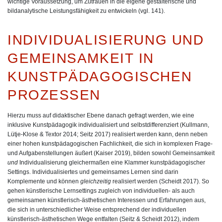
wichtige Voraussetzung, um Zutrauen in die eigene gestalterische und
bildanalytische Leistungsfähigkeit zu entwickeln (vgl. 141).
INDIVIDUALISIERUNG UND
GEMEINSAMKEIT IN
KUNSTPÄDAGOGISCHEN
PROZESSEN
Hierzu muss auf didaktischer Ebene danach gefragt werden, wie eine
inklusive Kunstpädagogik individualisiert und selbstdifferenziert (Kullmann,
Lütje-Klose & Textor 2014; Seitz 2017) realisiert werden kann, denn neben
einer hohen kunstpädagogischen Fachlichkeit, die sich in komplexen Frage-
und Aufgabenstellungen äußert (Kaiser 2019), bilden sowohl Gemeinsamkeit
und
Individualisierung gleichermaßen eine Klammer kunstpädagogischer
Settings. Individualisiertes und gemeinsames Lernen sind darin
Komplemente und können
gleichzeitig
realisiert werden (Scheidt 2017). So
gehen künstlerische Lernsettings zugleich von individuellen- als auch
gemeinsamen künstlerisch-ästhetischen Interessen und Erfahrungen aus,
die sich in unterschiedlicher Weise entsprechend der individuellen
künstlerisch-ästhetischen Wege entfalten (Seitz & Scheidt 2012), indem