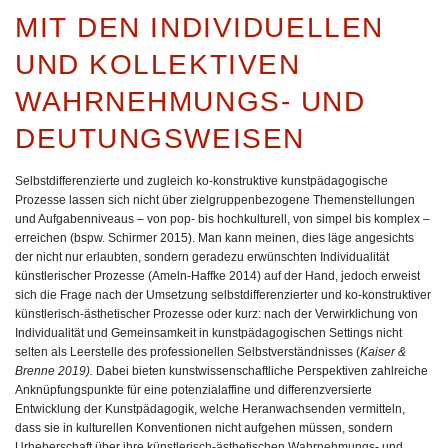
MIT DEN INDIVIDUELLEN
UND KOLLEKTIVEN
WAHRNEHMUNGS- UND
DEUTUNGSWEISEN
Selbstdifferenzierte und zugleich ko-konstruktive kunstpädagogische
Prozesse lassen sich nicht über zielgruppenbezogene Themenstellungen
und Aufgabenniveaus – von pop- bis hochkulturell, von simpel bis komplex –
erreichen (bspw. Schirmer 2015). Man kann meinen, dies läge angesichts
der nicht nur erlaubten, sondern geradezu erwünschten Individualität
künstlerischer Prozesse (Ameln-Haffke 2014) auf der Hand, jedoch erweist
sich die Frage nach der Umsetzung selbstdifferenzierter und ko-konstruktiver
künstlerisch-ästhetischer Prozesse oder kurz: nach der Verwirklichung von
Individualität und Gemeinsamkeit in kunstpädagogischen Settings nicht
selten als Leerstelle des professionellen Selbstverständnisses (
Kaiser &
Brenne 2019).
Dabei bieten kunstwissenschaftliche Perspektiven zahlreiche
Anknüpfungspunkte für eine potenzialaffine und differenzversierte
Entwicklung der Kunstpädagogik, welche Heranwachsenden vermitteln,
dass sie in kulturellen Konventionen nicht aufgehen müssen, sondern
Urheberschaft über ihre künstlerisch-ästhetischen Wahrnehmungs- und