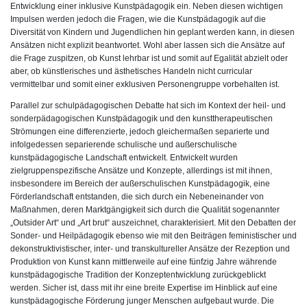
Entwicklung einer inklusive Kunstpädagogik ein. Neben diesen wichtigen
Impulsen werden jedoch die Fragen, wie die Kunstpädagogik auf die
Diversität von Kindern und Jugendlichen hin geplant werden kann, in diesen
Ansätzen nicht explizit beantwortet. Wohl aber lassen sich die Ansätze auf
die Frage zuspitzen, ob Kunst lehrbar ist und somit auf Egalität abzielt oder
aber, ob künstlerisches und ästhetisches Handeln nicht curricular
vermittelbar und somit einer exklusiven Personengruppe vorbehalten ist.
Parallel zur schulpädagogischen Debatte hat sich im Kontext der heil- und
sonderpädagogischen Kunstpädagogik und den kunsttherapeutischen
Strömungen eine differenzierte, jedoch gleichermaßen separierte und
infolgedessen separierende schulische und außerschulische
kunstpädagogische Landschaft entwickelt. Entwickelt wurden
zielgruppenspezifische Ansätze und Konzepte, allerdings ist mit ihnen,
insbesondere im Bereich der außerschulischen Kunstpädagogik, eine
Förderlandschaft entstanden, die sich durch ein Nebeneinander von
Maßnahmen, deren Marktgängigkeit sich durch die Qualität sogenannter
„Outsider Art“ und „Art brut“ auszeichnet, charakterisiert. Mit den Debatten der
Sonder- und Heilpädagogik ebenso wie mit den Beiträgen feministischer und
dekonstruktivistischer, inter- und transkultureller Ansätze der Rezeption und
Produktion von Kunst kann mittlerweile auf eine fünfzig Jahre währende
kunstpädagogische Tradition der Konzeptentwicklung zurückgeblickt
werden. Sicher ist, dass mit ihr eine breite Expertise im Hinblick auf eine
kunstpädagogische Förderung junger Menschen aufgebaut wurde. Die