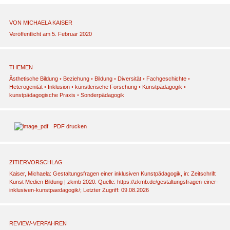
VON
MICHAELA KAISER
Veröffentlicht am 5. Februar 2020
THEMEN
Ästhetische Bildung
◦
Beziehung
◦
Bildung
◦
Diversität
◦
Fachgeschichte
◦
Heterogenität
◦
Inklusion
◦
künstlerische Forschung
◦
Kunstpädagogik
◦
kunstpädagogische Praxis
◦
Sonderpädagogik
PDF drucken
ZITIERVORSCHLAG
Kaiser, Michaela: Gestaltungsfragen einer inklusiven Kunstpädagogik, in: Zeitschrift
Kunst Medien Bildung | zkmb 2020. Quelle: https://zkmb.de/gestaltungsfragen-einer-
inklusiven-kunstpaedagogik/; Letzter Zugriff: 09.08.2026
REVIEW-VERFAHREN