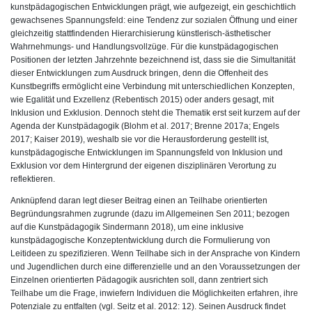
kunstpädagogischen Entwicklungen prägt, wie aufgezeigt, ein geschichtlich
gewachsenes Spannungsfeld: eine Tendenz zur sozialen Öffnung und einer
gleichzeitig stattfindenden Hierarchisierung künstlerisch-ästhetischer
Wahrnehmungs- und Handlungsvollzüge. Für die kunstpädagogischen
Positionen der letzten Jahrzehnte bezeichnend ist, dass sie die Simultanität
dieser Entwicklungen zum Ausdruck bringen, denn die Offenheit des
Kunstbegriffs ermöglicht eine Verbindung mit unterschiedlichen Konzepten,
wie Egalität und Exzellenz (Rebentisch 2015) oder anders gesagt, mit
Inklusion und Exklusion. Dennoch steht die Thematik erst seit kurzem auf der
Agenda der Kunstpädagogik (Blohm et al. 2017; Brenne 2017a; Engels
2017; Kaiser 2019), weshalb sie vor die Herausforderung gestellt ist,
kunstpädagogische Entwicklungen im Spannungsfeld von Inklusion und
Exklusion vor dem Hintergrund der eigenen disziplinären Verortung zu
reflektieren.
Anknüpfend daran legt dieser Beitrag einen an Teilhabe orientierten
Begründungsrahmen zugrunde (dazu im Allgemeinen Sen 2011; bezogen
auf die Kunstpädagogik Sindermann 2018), um eine inklusive
kunstpädagogische Konzeptentwicklung durch die Formulierung von
Leitideen zu spezifizieren. Wenn Teilhabe sich in der Ansprache von Kindern
und Jugendlichen durch eine differenzielle und an den Voraussetzungen der
Einzelnen orientierten Pädagogik ausrichten soll, dann zentriert sich
Teilhabe um die Frage, inwiefern Individuen die Möglichkeiten erfahren, ihre
Potenziale zu entfalten (vgl. Seitz et al. 2012: 12). Seinen Ausdruck findet