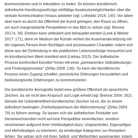
kommunizieren und in Interaktion zu treten. So können künstlerisch-
ästhetische Handlungsvollzüge vielfältige Ausdrucksmöglichkeiten über die
verbale Kommunikation hinaus anbieten (vgl. Lofreddo 2016: 145). Vor allem
aber kann es durch die Offenheit der Kunst gelingen, den Raum zu öffnen,
um auch marginalisierte Perspektiven in das Bild zu setzen (vgl. Brenne
2017a: 39). Erleben kann artikuliert und behauptet werden (Lenk & Wetzel
2017: 171), denn im Medium der Künste verliert die Auseinandersetzung mit
der eigenen Person ihren flüchtigen und prozessualen Charakter, indem sich
diese aus der Einbindung in die praktischen Lebensvollzüge herauslöst und
im künstlerischen Werk manifest wird (Liebau 2015). Der ästhetische
Prozess konfrontiert Künstler*innen mit einer „permanenten Selbstdeutungs-
und Findungsprozedur“ (Zirfas 2008: 136). So kann der künstlerische
Prozess einen Zugang schaffen, persönliche Ordnungen herzustellen und
bedeutungsvolle Erfahrungen zu kommunizieren.
Die künstlerische Ikonografie bietet eine größere Offenheit als sprachliche
Zeichen, da sie nicht den Anspruch auf Logik erhebt (vgl. Brenne 2004: 262).
Gerade die Unbestimmtheit künstlerischer Zeichen ist es, die zu einem
ästhetisch bedingten „Freiheitsspielraum der Wahrnehmung“ (Zirfas 2004:
79) zu führen vermag. So lassen sich die ästhetischen Produkte von
Heranwachsenden nicht auf eine Perspektive vereinfachen, sondern
veranlassen aufgrund ihrer Vieldeutigkeit dazu, Ungewohntes, Eigenartiges
und Mehrdeutiges zu tolerieren, da eindeutige Kategorien zur Rezeption
fehlen. Sie setzen sich mit ihren Selbst- und Weltsichten auseinander, indem