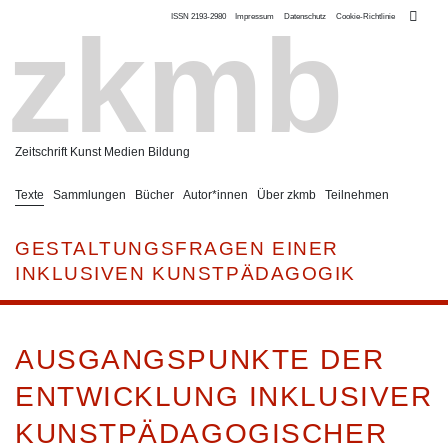
ISSN 2193-2980
Impressum
Datenschutz
Cookie-Richtlinie
zkmb
Zeitschrift Kunst Medien Bildung
Texte
Sammlungen
Bücher
Autor*innen
Über zkmb
Teilnehmen
GESTALTUNGSFRAGEN EINER
INKLUSIVEN KUNSTPÄDAGOGIK
AUSGANGSPUNKTE DER
ENTWICKLUNG INKLUSIVER
KUNSTPÄDAGOGISCHER