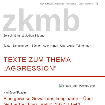
ISSN 2193-2980
Impressum
Datenschutz
Cookie-Richtlinie
zkmb
Zeitschrift Kunst Medien Bildung
Texte
Sammlungen
Bücher
Autor*innen
Über zkmb
Teilnehmen
TEXTE ZUM THEMA
„AGGRESSION“
PDF drucken
Karl-Josef Pazzini
Eine gewisse Gewalt des Imaginären – Über
Gerhard Richters „Betty“ (1977) | Teil 1