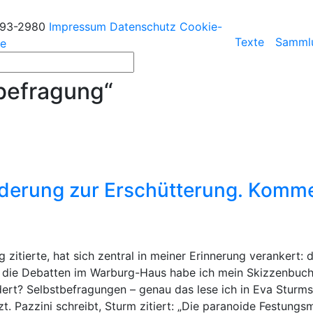
193-2980
Impressum
Datenschutz
Cookie-
Texte
Samml
ie
befragung“
orderung zur Erschütterung. Komm
itierte, hat sich zentral in meiner Erinnerung verankert: d
r die Debatten im Warburg-Haus habe ich mein Skizzenbuch
dert? Selbstbefragungen – genau das lese ich in Eva Sturms
. Pazzini schreibt, Sturm zitiert: „Die paranoide Festungsme