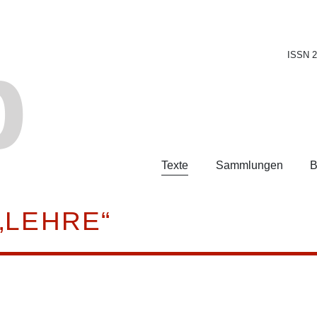
b
ISSN 
Texte
Sammlungen
B
„LEHRE“