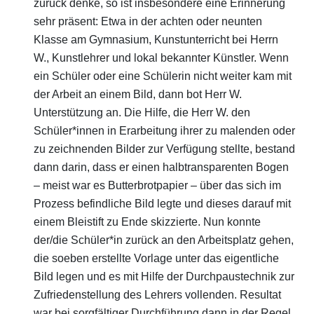
zurück denke, so ist insbesondere eine Erinnerung
sehr präsent: Etwa in der achten oder neunten
Klasse am Gymnasium, Kunstunterricht bei Herrn
W., Kunstlehrer und lokal bekannter Künstler. Wenn
ein Schüler oder eine Schülerin nicht weiter kam mit
der Arbeit an einem Bild, dann bot Herr W.
Unterstützung an. Die Hilfe, die Herr W. den
Schüler*innen in Erarbeitung ihrer zu malenden oder
zu zeichnenden Bilder zur Verfügung stellte, bestand
dann darin, dass er einen halbtransparenten Bogen
– meist war es Butterbrotpapier – über das sich im
Prozess befindliche Bild legte und dieses darauf mit
einem Bleistift zu Ende skizzierte. Nun konnte
der/die Schüler*in zurück an den Arbeitsplatz gehen,
die soeben erstellte Vorlage unter das eigentliche
Bild legen und es mit Hilfe der Durchpaustechnik zur
Zufriedenstellung des Lehrers vollenden. Resultat
war bei sorgfältiger Durchführung dann in der Regel