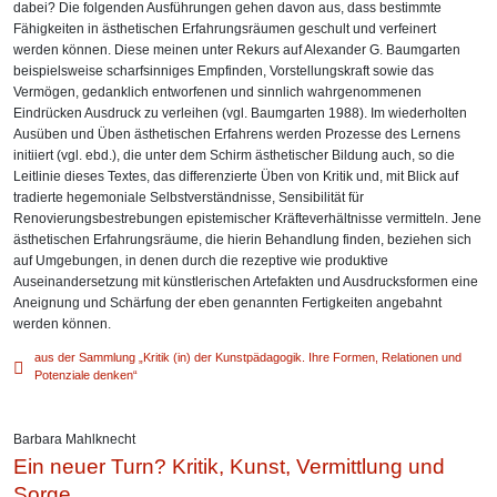
dabei? Die folgenden Ausführungen gehen davon aus, dass bestimmte
Fähigkeiten in ästhetischen Erfahrungsräumen geschult und verfeinert
werden können. Diese meinen unter Rekurs auf Alexander G. Baumgarten
beispielsweise scharfsinniges Empfinden, Vorstellungskraft sowie das
Vermögen, gedanklich entworfenen und sinnlich wahrgenommenen
Eindrücken Ausdruck zu verleihen (vgl. Baumgarten 1988). Im wiederholten
Ausüben und Üben ästhetischen Erfahrens werden Prozesse des Lernens
initiiert (vgl. ebd.), die unter dem Schirm ästhetischer Bildung auch, so die
Leitlinie dieses Textes, das differenzierte Üben von Kritik und, mit Blick auf
tradierte hegemoniale Selbstverständnisse, Sensibilität für
Renovierungsbestrebungen epistemischer Kräfteverhältnisse vermitteln. Jene
ästhetischen Erfahrungsräume, die hierin Behandlung finden, beziehen sich
auf Umgebungen, in denen durch die rezeptive wie produktive
Auseinandersetzung mit künstlerischen Artefakten und Ausdrucksformen eine
Aneignung und Schärfung der eben genannten Fertigkeiten angebahnt
werden können.
aus der Sammlung „Kritik (in) der Kunstpädagogik. Ihre Formen, Relationen und
Potenziale denken“
Barbara Mahlknecht
Ein neuer Turn? Kritik, Kunst, Vermittlung und
Sorge