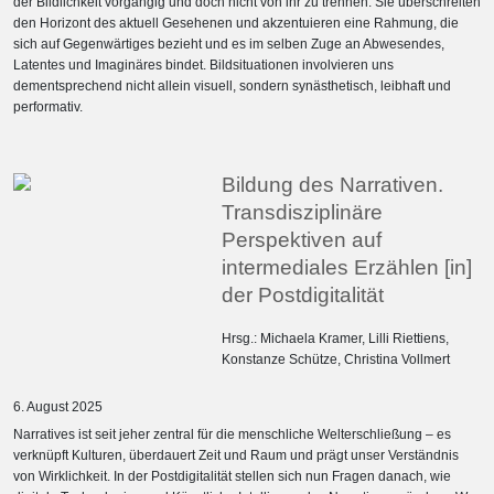
der Bildlichkeit vorgängig und doch nicht von ihr zu trennen. Sie überschreiten
den Horizont des aktuell Gesehenen und akzentuieren eine Rahmung, die
sich auf Gegenwärtiges bezieht und es im selben Zuge an Abwesendes,
Latentes und Imaginäres bindet. Bildsituationen involvieren uns
dementsprechend nicht allein visuell, sondern synästhetisch, leibhaft und
performativ.
Bildung des Narrativen.
Transdisziplinäre
Perspektiven auf
intermediales Erzählen [in]
der Postdigitalität
Hrsg.:
Michaela Kramer
,
Lilli Riettiens
,
Konstanze Schütze
,
Christina Vollmert
6. August 2025
Narratives ist seit jeher zentral für die menschliche Welterschließung – es
verknüpft Kulturen, überdauert Zeit und Raum und prägt unser Verständnis
von Wirklichkeit. In der Postdigitalität stellen sich nun Fragen danach, wie