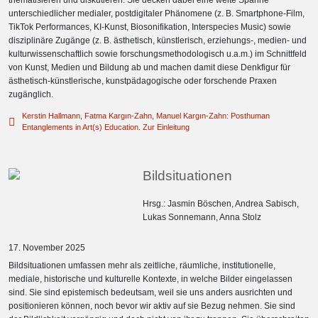
thematisieren und diskutieren. Sie decken dabei eine weite Spanne
unterschiedlicher medialer, postdigitaler Phänomene (z. B. Smartphone-Film,
TikTok Performances, KI-Kunst, Biosonifikation, Interspecies Music) sowie
disziplinäre Zugänge (z. B. ästhetisch, künstlerisch, erziehungs-, medien- und
kulturwissenschaftlich sowie forschungsmethodologisch u.a.m.) im Schnittfeld
von Kunst, Medien und Bildung ab und machen damit diese Denkfigur für
ästhetisch-künstlerische, kunstpädagogische oder forschende Praxen
zugänglich.
Kerstin Hallmann, Fatma Kargın-Zahn, Manuel Kargın-Zahn: Posthuman
Entanglements in Art(s) Education. Zur Einleitung
Bildsituationen
Hrsg.:
Jasmin Böschen
,
Andrea Sabisch
,
Lukas Sonnemann
,
Anna Stolz
17. November 2025
Bildsituationen umfassen mehr als zeitliche, räumliche, institutionelle,
mediale, historische und kulturelle Kontexte, in welche Bilder eingelassen
sind. Sie sind epistemisch bedeutsam, weil sie uns anders ausrichten und
positionieren können, noch bevor wir aktiv auf sie Bezug nehmen. Sie sind