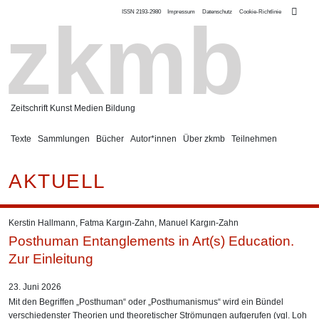
ISSN 2193-2980
Impressum
Datenschutz
Cookie-Richtlinie
zkmb
Zeitschrift Kunst Medien Bildung
Texte
Sammlungen
Bücher
Autor*innen
Über zkmb
Teilnehmen
AKTUELL
Kerstin Hallmann
,
Fatma Kargın-Zahn
,
Manuel Kargın-Zahn
Posthuman Entanglements in Art(s) Education.
Zur Einleitung
23. Juni 2026
Mit den Begriffen „Posthuman“ oder „Posthumanismus“ wird ein Bündel
verschiedenster Theorien und theoretischer Strömungen aufgerufen (vgl. Loh