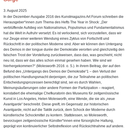
3. August 2025
In der Dezember-Ausgabe 2016 des Kunstmagazins Art Forum schreiben die
Herausgeber*innen zum Thema des Hefts The Year in Shock: „Der
verblüffende Aufstieg von Nationalismus, Populismus und Fundamentalismus
hat die Welt in Aufruhr versetzt. Es ist verlockend, sich vorzustellen, dass wir
nur Zeuge einer weiteren Wendung eines Zyklus von Fortschritt und
Rückschritt in der politischen Moderne sind. Aber wir können den Untergang
des Demos in der longue durée der Demokratie verorten und gleichzeitig den
falschen Trost der Vorstellung zurückweisen, dass das, was geschieht, nicht
neu ist, dass wir das alles schon einmal gesehen haben. Wie sind wir
hierhergekommen?“ (Molesworth 2016: o. S.). In ihrem Beitrag, der auf den
Befund des „Untergangs des Demos der Demokratie“1 – den Verlust der
politischen Handlungsmacht derjenigen, die zur Teilnahme an politischen
Entscheidungsprozessen berechtigt sind, sei es durch Wahlen,
Meinungsäußerungen oder andere Formen der Partizipation – reagiert,
konstatiert die ehemalige Chefkuratorin des Museums für zeitgenössische
Kunst in Los Angeles, Helen Molesworth, eine Wende, die sie als „neue
Avantgarde“ beschreibt. Diese greift, im Gegensatz zur historischen
Avantgarde, nicht auf die Taktik zurück, dem Schock der Moderne durch
künstlerische Schockmittel zu kontern. Stattdessen, so Molesworth,
bevorzugen zeitgenössische Künstler*innen eine fürsorgliche Haltung,
geprägt von kontinuierlicher Selbstreflexion und Rücksichtnahme auf andere.