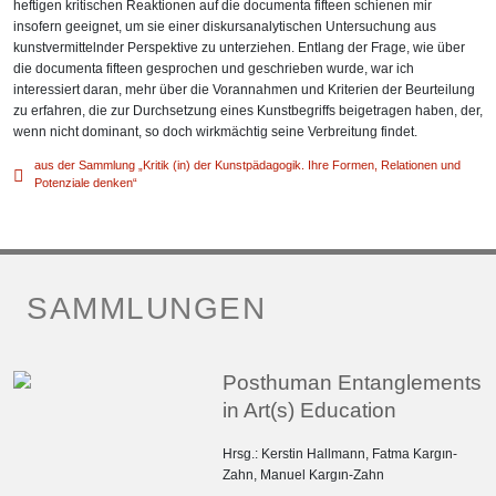
heftigen kritischen Reaktionen auf die documenta fifteen schienen mir
insofern geeignet, um sie einer diskursanalytischen Untersuchung aus
kunstvermittelnder Perspektive zu unterziehen. Entlang der Frage, wie über
die documenta fifteen gesprochen und geschrieben wurde, war ich
interessiert daran, mehr über die Vorannahmen und Kriterien der Beurteilung
zu erfahren, die zur Durchsetzung eines Kunstbegriffs beigetragen haben, der,
wenn nicht dominant, so doch wirkmächtig seine Verbreitung findet.
aus der Sammlung „Kritik (in) der Kunstpädagogik. Ihre Formen, Relationen und
Potenziale denken“
SAMMLUNGEN
Posthuman Entanglements
in Art(s) Education
Hrsg.:
Kerstin Hallmann
,
Fatma Kargın-
Zahn
,
Manuel Kargın-Zahn