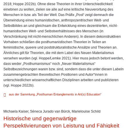
2018; Hoppe 2022b). Ohne diese Theorien in ihrer Unterschiedlichkeit
einebnen zu wollen, zielen sie alle auf eine kritische Neuverortung des
Menschen in bzw. als Teil der Welt. Das Präfix „Post“ zeigt demnach die
Überwindung eines humanistischen, anthropozentrischen Welt- und
Selbstbildes an und gleichsam die Entwicklung eines dezentrierten, nicht-
humanistischen Welt- und Selbstverhältnisses des Menschen (in
Verschränkung mit nicht-menschlichen Anderen). In diesem dekonstruktiven
Vorhaben schließen die posthumanistischen Theorien in Teilen an
feministische, queere und poststrukturalistische Ansätze und Theorien an.
Ähnliches gilt für Theorien, die mit dem Label des Neuen Materialismus
versehen wurden (vgl. Hoppe/Lemke 2021). Hier muss jedoch betont werden,
dass weder „Posthumanismus“ noch „Neuer Materialismus“
Selbstbezeichnungen waren bzw. sind, sondern dass die unter diesen Labeln
zusammengebrachten theoretischen Positionen und Autor*innen in
unterschiedlichen wissenschaftlichen Disziplinen arbeiten und publizieren
(vgl. Hoppe 2022b).
aus der Sammlung „Posthuman Entanglements in Art(s) Education“
Michaela Kaiser
,
Séneca Jurado van Bürck
,
Marielouise Schild
Historische und gegenwärtige
Perspektivierungen von Leistung und Fähigkeit