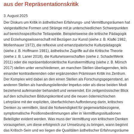
aus der Repräsentationskritik
3. August 2025
Der Diskurs um Kritik in ästhetischen Erfahrungs- und Vermittlungsräumen hat
vielgestaltliche Formen und Stränge mit je unterschiedlichen Schwerpunkten
auf bereichsspezifische Teilaspekte. Beispielsweise die kritische Pädagogik
und Erziehungswissenschaft mit Bezügen zur Kunst (siehe z. B. Klafki 1982,
Mollenhauer 1972), die reflexive und emanzipatorische Kulturpädagogik
(siehe z. B. Hoffmann 1981), ästhetische Zugriffe auf die Kritische Theorie
(siehe z. B. Laner 2018), die Kulturwissenschaften (siehe z. Schade/Wenk
2011) oder die repräsentationskritische Kunstvermittlung (siehe z. B. Mörsch
2017) stellen unter verschiedenen, an manchen Stellen überlagernden, teils
einander kontrastierenden oder ergänzenden Prämissen Kritik ins Zentrum.
Der Komplex wird dabei an den einen Stellen als Forschungsgegenstand, an
anderen Stellen als handlungsleitender Impetus oder als diese beiden Modi
beziehend aufeinander behandelt und verwendet. Ein zeitgenössischer Blick
auf den schulischen Bildungskontext und die neuen österreichischen
Lehrpläne mit der expliziten, überfachlichen Aufforderung darin, kritisches
Denken zu vermitteln, lässt die Notwendigkeit für gegenwartsbezogene,
symptomatische Positionsbestimmungen aller in Vermittlungssituationen
Beteiligter evident werden. Was muss der Vermittlung von kritischem Denken
vorausgehen, um diese erfolgreich zur Umsetzung zu bringen, wann beginnt
das Kritisch-Sein und wo liegen die Qualitäten ästhetischer Erfahrungsräume