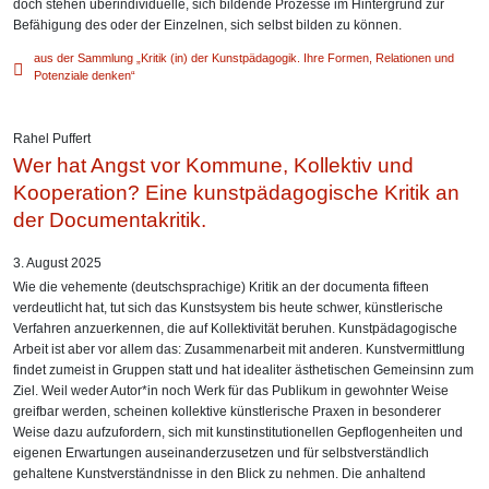
doch stehen überindividuelle, sich bildende Prozesse im Hintergrund zur
Befähigung des oder der Einzelnen, sich selbst bilden zu können.
aus der Sammlung „Kritik (in) der Kunstpädagogik. Ihre Formen, Relationen und
Potenziale denken“
Rahel Puffert
Wer hat Angst vor Kommune, Kollektiv und
Kooperation? Eine kunstpädagogische Kritik an
der Documentakritik.
3. August 2025
Wie die vehemente (deutschsprachige) Kritik an der documenta fifteen
verdeutlicht hat, tut sich das Kunstsystem bis heute schwer, künstlerische
Verfahren anzuerkennen, die auf Kollektivität beruhen. Kunstpädagogische
Arbeit ist aber vor allem das: Zusammenarbeit mit anderen. Kunstvermittlung
findet zumeist in Gruppen statt und hat idealiter ästhetischen Gemeinsinn zum
Ziel. Weil weder Autor*in noch Werk für das Publikum in gewohnter Weise
greifbar werden, scheinen kollektive künstlerische Praxen in besonderer
Weise dazu aufzufordern, sich mit kunstinstitutionellen Gepflogenheiten und
eigenen Erwartungen auseinanderzusetzen und für selbstverständlich
gehaltene Kunstverständnisse in den Blick zu nehmen. Die anhaltend