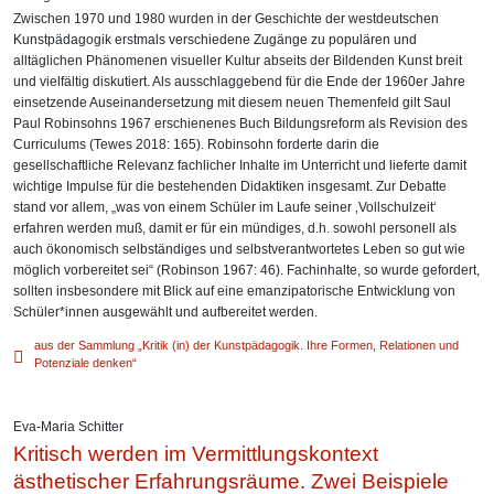
Zwischen 1970 und 1980 wurden in der Geschichte der westdeutschen
Kunstpädagogik erstmals verschiedene Zugänge zu populären und
alltäglichen Phänomenen visueller Kultur abseits der Bildenden Kunst breit
und vielfältig diskutiert. Als ausschlaggebend für die Ende der 1960er Jahre
einsetzende Auseinandersetzung mit diesem neuen Themenfeld gilt Saul
Paul Robinsohns 1967 erschienenes Buch Bildungsreform als Revision des
Curriculums (Tewes 2018: 165). Robinsohn forderte darin die
gesellschaftliche Relevanz fachlicher Inhalte im Unterricht und lieferte damit
wichtige Impulse für die bestehenden Didaktiken insgesamt. Zur Debatte
stand vor allem, „was von einem Schüler im Laufe seiner ‚Vollschulzeit‘
erfahren werden muß, damit er für ein mündiges, d.h. sowohl personell als
auch ökonomisch selbständiges und selbstverantwortetes Leben so gut wie
möglich vorbereitet sei“ (Robinson 1967: 46). Fachinhalte, so wurde gefordert,
sollten insbesondere mit Blick auf eine emanzipatorische Entwicklung von
Schüler*innen ausgewählt und aufbereitet werden.
aus der Sammlung „Kritik (in) der Kunstpädagogik. Ihre Formen, Relationen und
Potenziale denken“
Eva-Maria Schitter
Kritisch werden im Vermittlungskontext
ästhetischer Erfahrungsräume. Zwei Beispiele