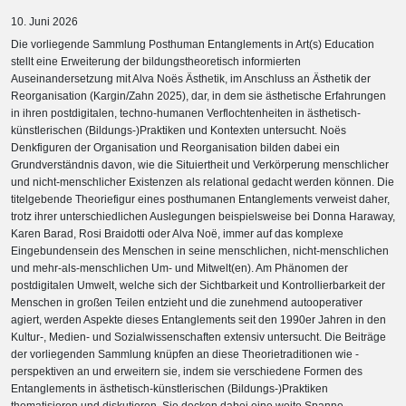
10. Juni 2026
Die vorliegende Sammlung Posthuman Entanglements in Art(s) Education
stellt eine Erweiterung der bildungstheoretisch informierten
Auseinandersetzung mit Alva Noës Ästhetik, im Anschluss an Ästhetik der
Reorganisation (Kargin/Zahn 2025), dar, in dem sie ästhetische Erfahrungen
in ihren postdigitalen, techno-humanen Verflochtenheiten in ästhetisch-
künstlerischen (Bildungs-)Praktiken und Kontexten untersucht. Noës
Denkfiguren der Organisation und Reorganisation bilden dabei ein
Grundverständnis davon, wie die Situiertheit und Verkörperung menschlicher
und nicht-menschlicher Existenzen als relational gedacht werden können. Die
titelgebende Theoriefigur eines posthumanen Entanglements verweist daher,
trotz ihrer unterschiedlichen Auslegungen beispielsweise bei Donna Haraway,
Karen Barad, Rosi Braidotti oder Alva Noë, immer auf das komplexe
Eingebundensein des Menschen in seine menschlichen, nicht-menschlichen
und mehr-als-menschlichen Um- und Mitwelt(en). Am Phänomen der
postdigitalen Umwelt, welche sich der Sichtbarkeit und Kontrollierbarkeit der
Menschen in großen Teilen entzieht und die zunehmend autooperativer
agiert, werden Aspekte dieses Entanglements seit den 1990er Jahren in den
Kultur-, Medien- und Sozialwissenschaften extensiv untersucht. Die Beiträge
der vorliegenden Sammlung knüpfen an diese Theorietraditionen wie -
perspektiven an und erweitern sie, indem sie verschiedene Formen des
Entanglements in ästhetisch-künstlerischen (Bildungs-)Praktiken